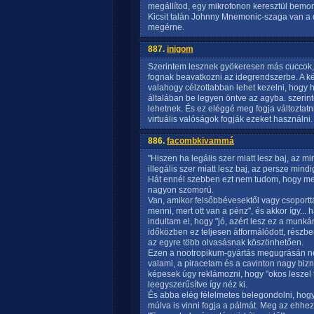
megállítod, egy mikrofonon keresztül bemon
Kicsit talán Johnny Mnemonic-szaga van a
megérne.
887.
inigom
Szerintem lesznek gyökeresen más cuccok
fognak beavatkozni az idegrendszerbe. A k
valahogy célzottabban lehet kezelni, hogy ho
általában be legyen öntve az agyba. szerin
lehetnek. És ez eléggé meg fogja változtatn
virtuális valóságok fogják ezeket használni.
886.
facombkivammá
"Hiszen ha legális szer miatt lesz baj, az 
illegális szer miatt lesz baj, az persze min
Hát ennél szebben ezt nem tudom, hogy meg
nagyon szomorú.
Van, amikor felsőbbévesektől vagy csoportt
menni, mert ott van a pénz", és akkor így..
indultam el, hogy "jó, azért lesz ez a mun
időközben ez teljesen átformálódott, rész
az egyre több olvasásnak köszönhetően.
Ezen a nootropikum-gyártás megugrásán ne
valami, a piracetam és a cavinton nagy bizni
képesek úgy reklámozni, hogy "okos leszel t
leegyszerűsítve így néz ki.
És abba elég félelmetes belegondolni, hog
múlva is vinni fogja a pálmát. Meg az ehhez