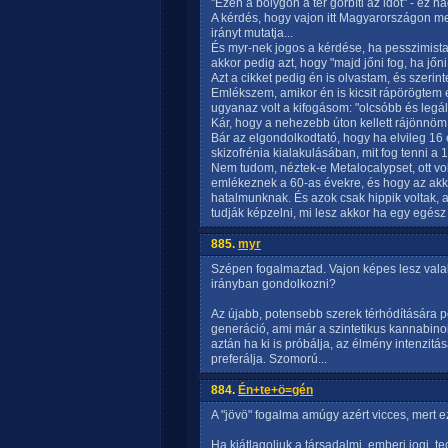
"Ezen a bolygón a tér görbíti az időt" - ez n
A kérdés, hogy vajon itt Magyarországon mer
irányt mutatja...
És myr-nek jogos a kérdése, ha pesszimista
akkor pedig azt, hogy "majd jőni fog, ha jőni 
Azt a cikket pedig én is olvastam, és szerint
Emlékszem, amikor én is kicsit rápörögtem 
ugyanaz volt a kifogásom: "olcsóbb és legáli
Kár, hogy a nehezebb úton kellett rájönnöm,
Bár az elgondolkodtató, hogy ha elvileg 16 é
skizofrénia kialakulásában, mit fog tenni a 
Nem tudom, néztek-e Metalocalypset, ott vol
emlékeznek a 60-as évekre, és hogy az ak
hatalmunknak. És azok csak hippik voltak, a
tudják képzelni, mi lesz akkor ha egy egész 
885.
myr
Szépen fogalmaztad. Vajon képes lesz val
irányban gondolkozni?
Az újabb, potensebb szerek térhódítására pe
generáció, ami már a szintetikus kannabinoi
aztán ha ki is próbálja, az élmény intenzitá
preferálja. Szomorú...
884.
Én+te+ö=gén
A "jövö" fogalma amúgy azért vicces, mert ez
Ha kiátlagoljuk a társadalmi, emberi jogi, tec