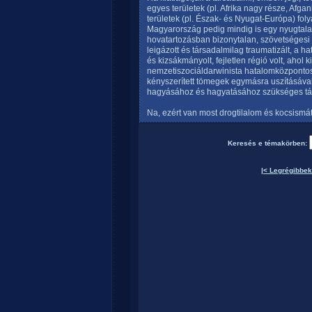
egyes területek (pl. Afrika nagy része, Afg
területek (pl. Észak- és Nyugat-Európa) fo
Magyarország pedig mindig is egy nyugtala
hovatartozásban bizonytalan, szövetségesi
leigázott és társadalmilag traumatizált, a 
és kizsákmányolt, fejletlen régió volt, ahol k
nemzetiszociáldarwinista hatalomközpontos
kényszerített tömegek egymásra uszításáva
hagyásához és hagyatásához szükséges társ
Na, ezért van most drogtilalom és kocsismá
Keresés e témakörben:
|< Legrégibbek