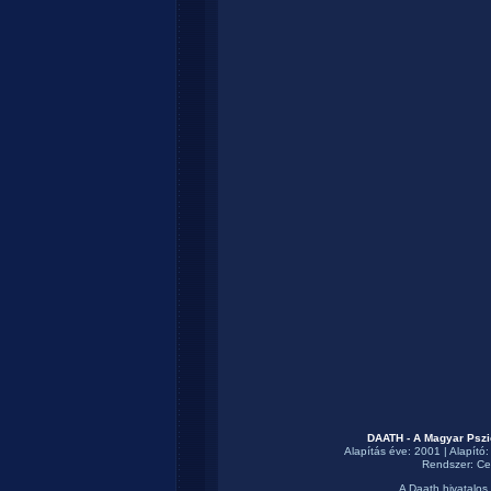
DAATH - A Magyar Pszi
Alapítás éve: 2001 | Alapító
Rendszer:
Ce
A Daath hivatalos