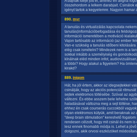
A bajnak ideje jött el, amihez én aligha fo
összehordom a lelkem darabjait. Csinálok e
igényt tartok a kegyelemre. Nagyon hamar a
890.
myr
A tanulás és virtualizálás kapcsolata nekem
tanulás(információbefogadása és feldolgozás
információ ismeretében a motiváció kialaku
Vajon tartósabb az információ (az ember fel
Van-e szükség a tanulás időbeni kitolására
elég csak ismételni? Mindezek nem is a tanu
sokkal inkább a személyiség és gondolkodá
kínálnak eléd minden infot, audiovizuálisan,
a többi? Hogy alakul a figyelem? Ha ömlene
kirakd?
889.
inigom
Hát, ha jól értem, akkor az idegsejtekkel va
csinálják, hogy az akciós potenciál ritmusát
sejtek elektromos töltésébe. Szóval az agyb
változni. És ebbe asszem bele lehetne szól
haladásával változna meg a sejt töltése, han
ehhez én csak courserás cuccokból vagyok 
olyan elektromos kütyük, amit beraknak az a
"deep brain stimulation" kereshető fogalo
rendesen célzott, hogy mit csinál és nem is
lesz ennek finomabb módja is. Lehet a jövő
dolgozni, akik orvosi eszközöket módosítana