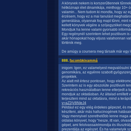
A könyvek nekem is korszerűtlennek tűnnek. 
hétköznapi élet dinamikája, minthogy 10+ ó
valamin... Nem tudom ki mondta, hogy az e
érzésem, hogy ez a mai tanulást meghatár
generálása, olyannak fog majd tűnni, mint 
kellett könyvek végére a szójegyzéket megcs
Mondjuk ha lenne valami gyorsabb információ
Egy regénynél szerintem lehet pozitívum is a
akár hónapokat hogy eljuss valahonnan va
történik meg.
De amúgy a coursera meg társaik már egy lép
888.
facombkivammá
inigom: Igen, ez valamelyest megvalósulni 
genomikára, az egyénre szabott gyógyszergy
projektek.
Az alatt mit értesz pontosan, hogy elektrom
Szerintem az is egy abszolúte pozitívum l
rekreációs használatban lenne elterjedt a t
mondjuk az oktatásban. Az általad említett v
terjeszteni mind az oktatásra, mind a terápi
v=aZ2jV8NIeJ4
Például ez egy elég érdekes gépezet, és mé
készíteni, akár más hallucinogének hatásai
Vagy mennyivel szerethetőbb lenne maga a
oldalas könyvet, hogy "nesze, itt van, olvas
gépet, ami felolvassa/elmondja és illusztrál
prezentálja az egészet. És ha valamelyik s