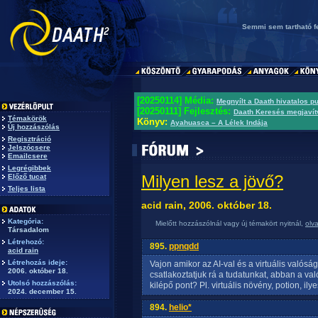
Semmi sem tartható fe
[20250114] Média:
Megnyílt a Daath hivatalos p
[20250111] Fejlesztés:
Daath Keresés megjavít
Témakörök
Könyv:
Ayahuasca – A Lélek Indája
Új hozzászólás
Regisztráció
Jelszócsere
Emailcsere
Legrégibbek
Milyen lesz a jövő?
Előző tucat
Teljes lista
acid rain, 2006. október 18.
Kategória:
Mielőtt hozzászólnál vagy új témakört nyitnál,
olv
Társadalom
Létrehozó:
895.
ppnqdd
acid rain
Létrehozás ideje:
Vajon amikor az AI-val és a virtuális valósá
2006. október 18.
csatlakoztatjuk rá a tudatunkat, abban a va
Utolsó hozzászólás:
kilépő pont? Pl. virtuális növény, potion, ilye
2024. december 15.
894.
helio*