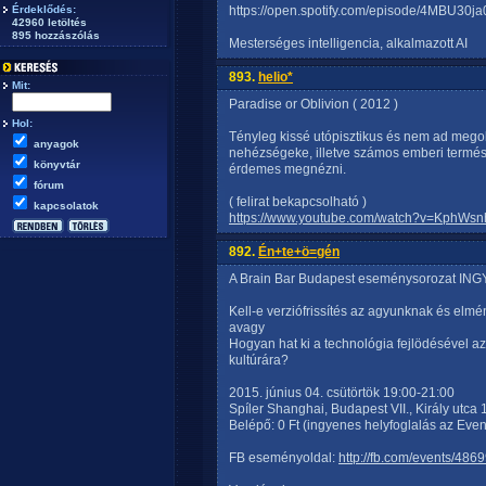
Érdeklődés:
https://open.spotify.com/episode/4MBU
42960 letöltés
895 hozzászólás
Mesterséges intelligencia, alkalmazott AI
893.
helio*
Mit:
Paradise or Oblivion ( 2012 )
Hol:
Tényleg kissé utópisztikus és nem ad megold
anyagok
nehézségeke, illetve számos emberi termész
könyvtár
érdemes megnézni.
fórum
( felirat bekapcsolható )
kapcsolatok
https://www.youtube.com/watch?v=KphWs
892.
Én+te+ö=gén
A Brain Bar Budapest eseménysorozat ING
Kell-e verziófrissítés az agyunknak és elm
avagy
Hogyan hat ki a technológia fejlödésével a
kultúrára?
2015. június 04. csütörtök 19:00-21:00
Spíler Shanghai, Budapest VII., Király utca
Belépő: 0 Ft (ingyenes helyfoglalás az Even
FB eseményoldal:
http://fb.com/events/48