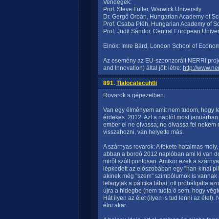
Vendégek:
Prof. Steve Fuller, Warwick University
Dr. Gergő Orbán, Hungarian Academy of Sc
Prof. Csaba Pléh, Hungarian Academy of S
Prof. Judit Sándor, Central European Univer
Elnök: Imre Bárd, London School of Economi
Az esemény az EU-szponzorált NERRI proj
and Innovation) által jött létre:
http://www.ner
891.
Tlalocatecuhtli
Rovarok a gépezetben:
Van egy élményem amit nem tudom, hogy leí
érdekes. 2012. Azt a naplót most januárban
ember el ne olvassa; ne olvassa fel nekem 
visszahozni, van helyette más.
A szárnyas rovarok: A fekete hatalmas moly, a
abban a bordó 2012 naplóban ami ki van d
miről szólt pontosan. Amikor ezek a szárnya
lépkedett az előszobában egy "han-kínai pil
akinek még "szem" szimbólumok is vannak a 
lefagytak a pálcika lábai, ott próbálgatta a
újra a hidegbe (nem tudta ő sem, hogy végté
Hát ilyen az élet (ilyen is tud lenni az élet
élni akar.