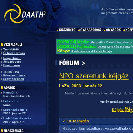
Az őrület nekünk term
megrontott létezés k
[20250114] Média:
Megnyílt a Daath hivatalos p
[20250111] Fejlesztés:
Daath Keresés megjavít
Témakörök
Könyv:
Ayahuasca – A Lélek Indája
Új hozzászólás
Regisztráció
Jelszócsere
Emailcsere
Teljes lista
N2O szeretünk kéjgáz
Következő tucat
Legfrissebbek
LaZa, 2003. január 22.
Kategória:
Mielőtt hozzászólnál vagy új témakört nyitnál,
olv
Pszichedelikumok
Létrehozó:
Mielőtt hozzászólnál v
LaZa
(N
Kéjgáz
Létrehozás ideje:
2
2003. január 22.
Utolsó hozzászólás:
2.
Én+te+ö=gén
2019. április 7.
Ráadásul környezetbarát: visszaváltható ki