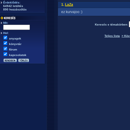
Érdeklődés:
1.
LaZa
64942 letöltés
890 hozzászólás
ez kurvajoo :)
Mit:
Keresés e témakörben:
Hol:
Teljes lista
> Köv
anyagok
könyvtár
fórum
kapcsolatok