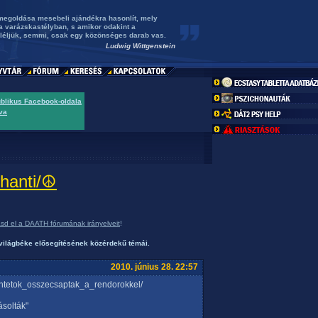
 megoldása mesebeli ajándékra hasonlít, mely
a varázskastélyban, s amikor odakint a
éljük, semmi, csak egy közönséges darab vas.
Ludwig Wittgenstein
ublikus Facebook-oldala
va
hanti/☮
asd el a DAATH fórumának irányelveit
!
 világbéke elősegítésének közérdekű témái.
2010. június 28. 22:57
tuntetok_osszecsaptak_a_rendorokkel/
ásolták"