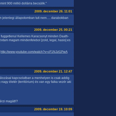
mint 900 millió dollárra becsülik."
2009. december 26. 11:01
én jelenlegi állapotomban tuti nem..... darabokban
2009. december 25. 00:21
tol fuggetlenul Kellemes Karacsonyt minden Daath-
ivtam magam mindenfelebol [zold, legal, hasis] es
D
http://www.youtube.com/watch?v=cF1NJzt1PwA
2009. december 21. 12:47
ldálozásal kapcsolatban a menhelyen is csak addig
nagy életér (territórium) és van egy falka vezér aki
érzi magátl!?
2009. december 19. 10:09