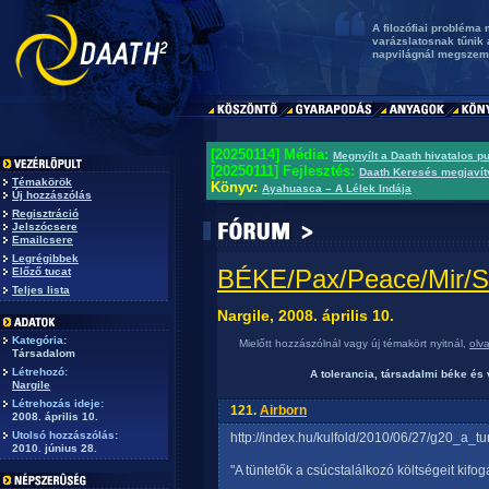
A filozófiai probléma
varázslatosnak tűnik 
napvilágnál megszeml
[20250114] Média:
Megnyílt a Daath hivatalos p
[20250111] Fejlesztés:
Daath Keresés megjavít
Témakörök
Könyv:
Ayahuasca – A Lélek Indája
Új hozzászólás
Regisztráció
Jelszócsere
Emailcsere
Legrégibbek
BÉKE/Pax/Peace/Mir/S
Előző tucat
Teljes lista
Nargile, 2008. április 10.
Kategória:
Mielőtt hozzászólnál vagy új témakört nyitnál,
olv
Társadalom
Létrehozó:
A tolerancia, társadalmi béke és
Nargile
Létrehozás ideje:
121.
Airborn
2008. április 10.
Utolsó hozzászólás:
http://index.hu/kulfold/2010/06/27/g20_a_
2010. június 28.
"A tüntetők a csúcstalálkozó költségeit kifog