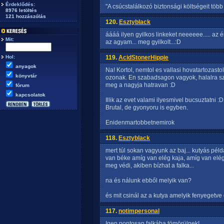
Érdeklődés:
"A csúcstalálkozó biztonsági költségeit több 
8976 letöltés
121 hozzászólás
120.
Esztyblack
áááá ilyen gyilkos linkeket neeeeee..... az 
Mit:
az agyam... meg gyilkolt...:D
Hol:
119.
AcidStonerHippie
anyagok
Na! Kortol, nemtol es vallasi hovatartozas
könyvtár
ozonak. En szabadsagon vagyok, halalra sz
meg a nagyja hatravan :D
fórum
kapcsolatok
Illik az evet valami ilyesmivel bucsuztatni :
Brutal, de gyonyoru is egyben.
Enidenmartobbetnemirok
118.
Esztyblack
mert túl sokan vagyunk az baj... kutyás pé
van béke amíg van elég kaja, amíg van elég 
meg védi, akiben bízhat a falka...
na és nálunk ebből melyik van?
és mit csinál az a kutya amelyik fenyegetve 
117.
notimpersonal
Igen pontosan falkába tömörülnek!