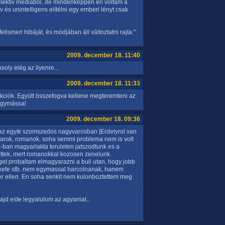
zelektív médiából, de mindenképpen én voltam a
v és unintelligens elítélni egy emberi lényt csak
ismeri hibáját, és módjában áll változtatni rajta."
2009. december 18. 11:40
ly elég az ilyenre...
2009. december 18. 11:33
kciók. Együtt összefogva kellene megteremteni az
egymással
2009. december 18. 09:36
az egyik szomszedos nagyvarosban [Erdelyrol van
arok, romanok, soha semmi problema nem is volt
-ban magyarlakta teruleten jatszodtunk es a
tek, mert romanokkal kozosen zenelunk.
get probaltam elmagyarazni a buli utan, hogy jobb
fekete stb. nem egymassal harcolnanak, hanem
r ellen. En soha senkit nem kulonboztettem meg
majd este legyalulom az agyamat...