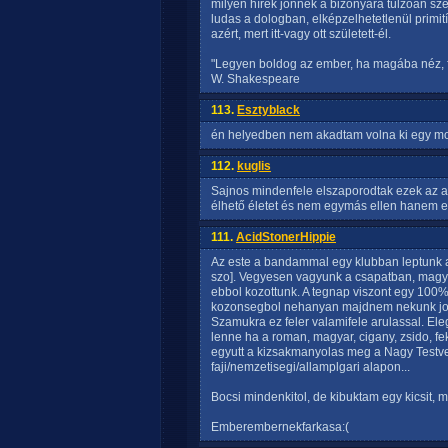
milyen hírek jönnek a bizonyára túlzóan s
ludas a dologban, elképzelhetetlenül primití
azért, mert itt-vagy ott született-él.
"Legyen boldog az ember, ha magába néz, fel
W. Shakespeare
113.
Esztyblack
én helyedben nem akadtam volna ki egy moso
112.
kuglis
Sajnos mindenfele elszaporodtak ezek az a
élhető életet és nem egymás ellen hanem 
111.
AcidStonerHippie
Az este a bandammal egy klubban leptunk 
szo]. Vegyesen vagyunk a csapatban, magy
ebbol kozottunk. A tegnap viszont egy 100%
kozonsegbol nehanyan majdnem nekunk jot
Szamukra ez feler valamifele arulassal. Ele
lenne ha a roman, magyar, cigany, zsido, 
egyutt a kizsakmanyolas meg a Nagy Testve
faji/nemzetisegi/allamplgari alapon...
Bocsi mindenkitol, de kibuktam egy kicsit, 
Emberembernekfarkasa:(