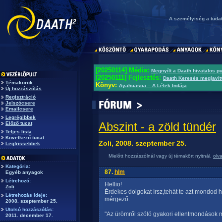
A személyiség a tudat
[20250114] Média:
Megnyílt a Daath hivatalos p
[20250111] Fejlesztés:
Daath Keresés megjavít
Témakörök
Könyv:
Ayahuasca – A Lélek Indája
Új hozzászólás
Regisztráció
Jelszócsere
Emailcsere
Legrégibbek
Abszint - a zöld tündér
Előző tucat
Teljes lista
Következő tucat
Zoli, 2008. szeptember 25.
Legfrissebbek
Mielőtt hozzászólnál vagy új témakört nyitnál,
olv
Kategória:
87.
hlm
Egyéb anyagok
Létrehozó:
Hellio!
Zoli
Érdekes dolgokat írsz,tehát te azt mondod 
Létrehozás ideje:
mérgező.
2008. szeptember 25.
Utolsó hozzászólás:
"Az ürömről szóló gyakori ellentmondások m
2011. december 17.