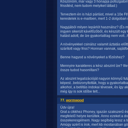
Köszönöm, már vagy 3 hónapja pofozgatom 
frissítést, nem tudom melyiket láttad:)
Terveztem én is házi párlást, mivel a 10e Ft/ 
kerestelek is e-mailben, mert 1-2 dolgoban
Nagyjából milyen lepárlót használsz? (És 
ingyen sikerült kávéfőzőből, és készült egy 
hatást adott, de íze gyakorlatilag nem volt..
A növényekkel csinálsz valamit áztatás előt
szárított vagy friss? Honnan vannak, saját/bo
Benne hagyod a növényeket a főzéshez?
Mennyire karakteres a kész abszint íze? Illet
össze tudod hasonlítani?
Az abszint legalizációját nagyon könnyű 
képest...bebizonyították, hogy a gyakorlatb
alkohol, a betiltás indokai tévesek, és így ak
még így is sok időbe telt...
77.
wormwood
Üdv újra!
Grat a cikkhez Phoney, igazán szakszerű és 
megfelelő helyre kerültek. Anno ezeket a do
összekeresgélnem. Nagy segítség lessz a t
Amúgy azért is írok, mert kb mostanában gör