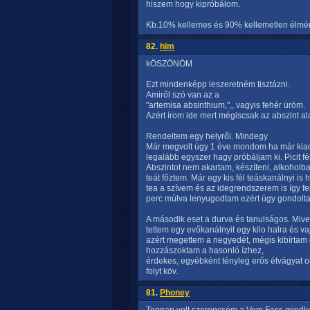
hiszem hogy kipróbálom.
Kb.10% kellemes és 90% kellemetlen élmén
82.
hlm
kÖSZÖNÖM
Ezt mindenképp leszeretném tisztázni.
Amiről szó van az a
"artemisa absinthium,",, vagyis fehér üröm.
Azért írom ide mert mégiscsak az abszint 
Rendeltem egy helyről. Mindegy
Már megvolt úgy 1 éve mondom ha már kiadt
legalább egyszer hagy próbáljam ki. Picit fé
Abszintot nem akartam, készíteni, alkoholba
teát főztem. Már egy kis fél teáskanálnyi i
tea a szívem és az idegrendszerem is így fe
perc múlva lenyugodtam ezért úgy gondoltam
A második eset a durva és tanulságos. Mivel
tettem egy evőkanálnyit egy kilo halra és va
azért megettem a negyedét, mégis kibírtam
hozzászoktam a hasonló ízhez,
érdekes, egyébként tényleg erős étvágyat o
folyt köv.
81.
Phoney