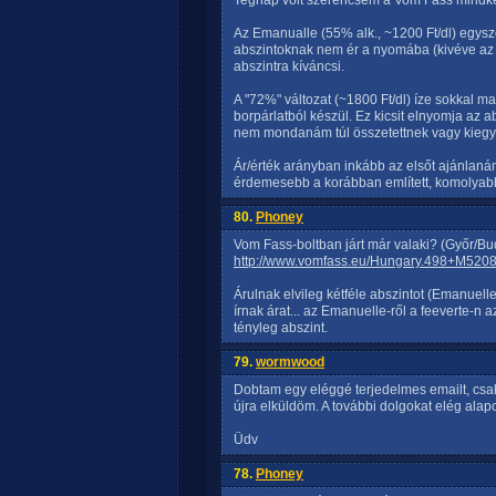
Tegnap volt szerencsém a Vom Fass mindkét
Az Emanualle (55% alk., ~1200 Ft/dl) egysze
abszintoknak nem ér a nyomába (kivéve az ár
abszintra kíváncsi.
A "72%" változat (~1800 Ft/dl) íze sokkal ma
borpárlatból készül. Ez kicsit elnyomja az 
nem mondanám túl összetettnek vagy kiegy
Ár/érték arányban inkább az elsőt ajánlan
érdemesebb a korábban említett, komolyabb 
80.
Phoney
Vom Fass-boltban járt már valaki? (Győr/Bu
http://www.vomfass.eu/Hungary.498+M520
Árulnak elvileg kétféle abszintot (Emanue
írnak árat... az Emanuelle-ről a feeverte-n a
tényleg abszint.
79.
wormwood
Dobtam egy eléggé terjedelmes emailt, csa
újra elküldöm. A további dolgokat elég alapo
Üdv
78.
Phoney