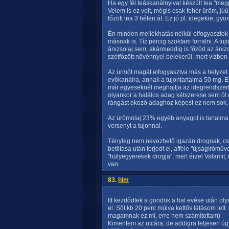
Ha egy fél teáskanálnyival készült tea "megp
Velem is ez volt, mégis csak fehér üröm, jú
főzött tea 3 héten át. Ez jó pl. idegekre, gy
Én minden mellékhatás nélkül elfogyasztok 
másnak is. Tíz percig szoktam forralni. A tuj
ánizsolaj sem, akármeddig is főzöd az ánizs
szétfőzött növénnyel belekerül, mert vízben
Az ürmöt magát elfogyasztva más a helyzet.
evőkanálra, annak a tujontartalma 50 mg. E
már egyeseknél meghajtja az idegrendszert
olyankor a halálos adag kétszerese sem öl m
rángást okozó adaghoz képest ez nem sok, a
Az ürömolaj 23% egyéb anyagot is tartalmaz
versenyt a tujonnal.
Tényleg nem nevezhető igazán drognak, csa
betiltása után terjedt el, afféle "újságírómű
"hülyegyerekek drogja", mert érzel Valami
van.
83.
hlm
Itt kezdődtek a gondok a hal evése után oly
el. Sőt kb 20 perc múlva kettős látásom let
magamnak ez mi, erre nem számítottam)
Kimentem az utcára, de addigra teljesen úgy