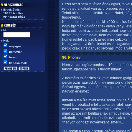
Ezzel azért nem feltétlen értek egyet, mive
rengeteg alkaloid van az ürömben, ezért le
Érdeklődés:
Tehát attól mert betiltották az abszintet, mé
16421 letöltés
99 hozzászólás
függetlenül.
Különben azért emeltem ki a 200 celsius fokos
hogy így már kioldódhattak olyan vegyületek
Mit:
tudja mit hoz ki az emberből. Lehet hogy ez
illetve megettem halat, nem volt olyan sok
hőmérséklet változott. Érted mire célzok?
Hol:
Kb. ugyanannyi üröm teától és kb. ugyananny
anyagok
pedig csak a hatóanyag kivonási módja vált
könyvtár
86.
Phoney
fórum
kapcsolatok
Nem voltam egész pontos, a 10 percből öss
tartom..igazából nem is tudom minek.
A normális elkészítés az (mint minden gyógy
percig ázni hagyod. Ami így nem jön ki a le
Szóval egyrészt nem érdemes problémát csin
nagyon értelme:)
Inkább a tea íze miatt rossz sokat inni bel
végül kipróbáltad-e fél teáskanálnyitól nag
de ez nem szokott növekedni 2 csésze után
mind az abszint betiltásának a hagyatékai. K
alkoholizmus volt a hibás, és ezt csak a köz
"nagyon gonosz" növényként ismerik...
200 fokon a tujon is felforr, szóval valószínű