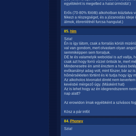
egyébként is megetted a halat ürmöstül:)
Erős (70-80% fölötti) alkoholban kiáztatva
fékezi a részegséget, és a józanodás ideje i
álmok, ébrenlétnél furcsa hangulat.)
85.
hlm
Szia!
Én is így látom, csak a forralás körüli mizéri
val van gondom, mert olvastam olyan angol, 
semmiképpen sem forraljuk.
DE te és valamelyik weboldal is azt vallja, h
csak azt hogy forró vízzel öntsük le, mert m
Mindenesetre én amit éreztem a halas betép
evőkanálnyi adag volt, mint fűszer, bár az is
hőmérsékleten történt és ki tudja hogy így 
Az alkoholos kivonatot direkt nem kevertem 
kevésbé mérgező úgy. (Másként hat)
Az is lehet hogy az én idegrendszerem nem 
nap alatt?
Az erowidon írnak egyébként a szívásos fogy
Kösz a pár infót
84.
Phoney
Szia!