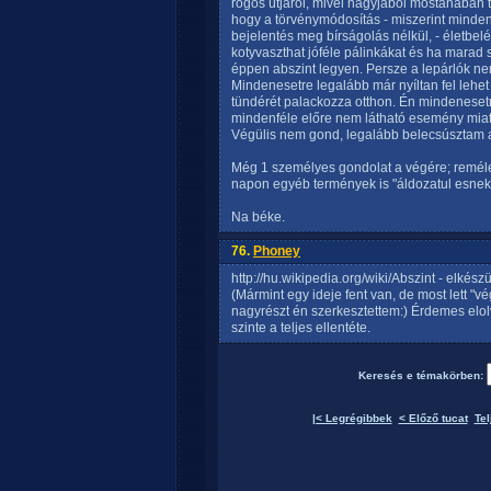
rögös útjáról, mivel nagyjából mostanában t
hogy a törvénymódosítás - miszerint mindenk
bejelentés meg bírságolás nélkül, - életbel
kotyvaszthat jóféle pálinkákat és ha marad 
éppen abszint legyen. Persze a lepárlók n
Mindenesetre legalább már nyíltan fel lehet 
tündérét palackozza otthon. Én mindenesetr
mindenféle előre nem látható esemény miatt
Végülis nem gond, legalább belecsúsztam a 
Még 1 személyes gondolat a végére; remél
napon egyéb termények is "áldozatul esnek"
Na béke.
76.
Phoney
http://hu.wikipedia.org/wiki/Abszint - elkészü
(Mármint egy ideje fent van, de most lett "v
nagyrészt én szerkesztettem:) Érdemes elol
szinte a teljes ellentéte.
Keresés e témakörben:
|< Legrégibbek
< Előző tucat
Tel