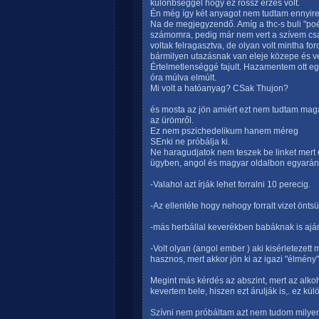
különbséggel hogy ez rossz érzés volt.
Én még így két anyagot nem tudtam ennyir
Na de megjegyzendő. Amíg a thc-s buli "poé
számomra, pedig már nem vert a szívem csak 
voltak felragasztva, de olyan volt mintha f
bármilyen utazásnak van eleje közepe és vé
Értelmetlenséggé fajult. Hazamentem ott egy
óra múlva elmúlt.
Mi volt a hatóanyag? CSak Thujon?
és mosta az jön amiért ezt nem tudtam maga
az ürömről.
Ez nem pszichedelikum hanem méreg
SEnki ne próbálja ki.
Ne haragudjatok nem teszek be linket mert e
ügyben, angol és magyar oldalbon egyarán
-Valahol azt írják lehet forralni 10 perecig.
-Az ellentéte hogy nehogy forralt vizet önts
-más herbállal keverékben babáknak is aján
-Volt olyan (angol ember ) aki kisérletezet
hasznos, mert akkor jön ki az igazi "élmény"
Megint más kérdés az abszint, mert az alko
kevertem bele, hiszen ezt árulják is,. ez kül
Szívni nem próbáltam azt nem tudom milyen