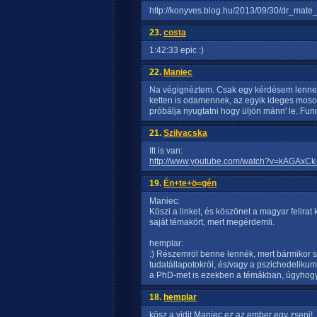
http://konyves.blog.hu/2013/09/30/dr_mate
23.
costa
1:42:33 epic :)
22.
Maniec
Na végignéztem. Csak egy kérdésem lenne -1
ketten is odamennek, az egyik ideges mosol
próbálja nyugtatni hogy üljön mánn' le. Fun
21.
Szilvacska
Itt is van:
http://www.youtube.com/watch?v=kAGAxC
19.
Én+te+ö=gén
Maniec:
Köszi a linket, és köszönet a magyar felirat
saját témakört, mert megérdemli.
hemplar:
:) Részemröl benne lennék, mert bármikor sz
tudatállapotokról, és/vagy a pszichedelik
a PhD-met is ezekben a témákban, úgyhogy 
18.
hemplar
kösz a vidit Maniec.ez az ember egy zseni!