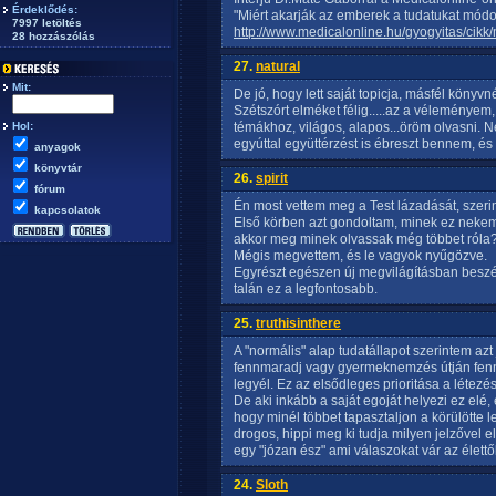
Érdeklődés:
"Miért akarják az emberek a tudatukat módo
7997 letöltés
http://www.medicalonline.hu/gyogyitas/ci
28 hozzászólás
27.
natural
Mit:
De jó, hogy lett saját topicja, másfél köny
Szétszórt elméket félig.....az a véleményem
Hol:
témákhoz, világos, alapos...öröm olvasni. N
egyúttal együttérzést is ébreszt bennem, és 
anyagok
könyvtár
26.
spirit
fórum
Én most vettem meg a Test lázadását, szeri
kapcsolatok
Első körben azt gondoltam, minek ez nekem,
akkor meg minek olvassak még többet róla
Mégis megvettem, és le vagyok nyűgözve.
Egyrészt egészen új megvilágításban beszél 
talán ez a legfontosabb.
25.
truthisinthere
A "normális" alap tudatállapot szerintem azt
fennmaradj vagy gyermeknemzés útján fennm
legyél. Ez az elsődleges prioritása a létez
De aki inkább a saját egoját helyezi ez el
hogy minél többet tapasztaljon a körülötte 
drogos, hippi meg ki tudja milyen jelzővel 
egy "józan ész" ami válaszokat vár az élettől
24.
Sloth