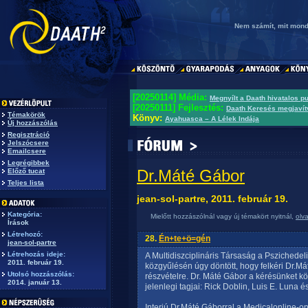
Nem számít, mit mondu
[20250114] Média:
Megnyílt a Daath hivatalos p
[20250111] Fejlesztés:
Daath Keresés megjavít
Témakörök
Könyv:
Ayahuasca – A Lélek Indája
Új hozzászólás
Regisztráció
Jelszócsere
Emailcsere
Legrégibbek
Dr.Máté Gábor
Előző tucat
Teljes lista
jean-sol-partre, 2011. február 19.
Kategória:
Mielőtt hozzászólnál vagy új témakört nyitnál,
olv
Írások
Létrehozó:
28.
Én+te+ö=gén
jean-sol-partre
Létrehozás ideje:
A Multidiszciplináris Társaság a Pszichede
2011. február 19.
közgyűlésén úgy döntött, hogy felkéri Dr.Má
Utolsó hozzászólás:
részvételre. Dr. Máté Gábor a kérésünket kö
2014. január 13.
jelenlegi tagjai: Rick Doblin, Luis E. Luna 
Interjú Dr.Máté Gáborral a Medicalonline-on,