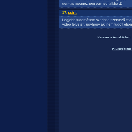
gén-t is megnézném egy ted talkba :D
17.
spirit
Legjobb tudomásom szerint a szervező csapat
videó felvételt, úgyhogy aki nem tudott eljön
Keresés e témakörben:
|< Legrégibbe