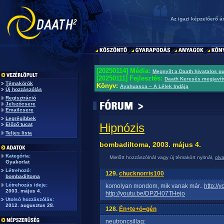
Az igazi képzelőerő á
[20250114] Média:
Megnyílt a Daath hivatalos p
[20250111] Fejlesztés:
Daath Keresés megjavít
Témakörök
Könyv:
Ayahuasca – A Lélek Indája
Új hozzászólás
Regisztráció
Jelszócsere
Emailcsere
Legrégibbek
Hipnózis
Előző tucat
Teljes lista
bombadiltoma, 2003. május 4.
Kategória:
Mielőtt hozzászólnál vagy új témakört nyitnál,
olv
Gyakorlat
Létrehozó:
129.
chucknorris100
bombadiltoma
Létrehozás ideje:
komolyan mondom, mik vanak már..
http:/
2003. május 4.
http://youtu.be/DPZH07THejo
Utolsó hozzászólás:
2012. augusztus 28.
128.
Én+te+ö=gén
neutroncsillag: