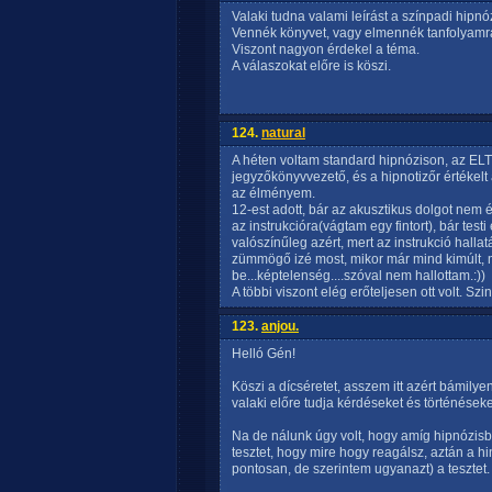
Valaki tudna valami leírást a színpadi hipnó
Vennék könyvet, vagy elmennék tanfolyamra
Viszont nagyon érdekel a téma.
A válaszokat előre is köszi.
124.
natural
A héten voltam standard hipnózison, az ELTE
jegyzőkönyvvezető, és a hipnotizőr értékelt 
az élményem.
12-est adott, bár az akusztikus dolgot nem é
az instrukcióra(vágtam egy fintort), bár tes
valószínűleg azért, mert az instrukció hallat
zümmögő izé most, mikor már mind kimúlt, m
be...képtelenség....szóval nem hallottam.:))
A többi viszont elég erőteljesen ott volt. Sz
123.
anjou.
Helló Gén!
Köszi a dícséretet, asszem itt azért bámilye
valaki előre tudja kérdéseket és történéseke
Na de nálunk úgy volt, hogy amíg hipnózisba
tesztet, hogy mire hogy reagálsz, aztán a h
pontosan, de szerintem ugyanazt) a tesztet. 