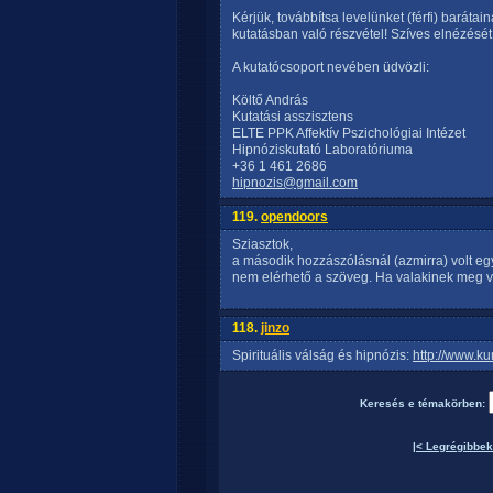
Kérjük, továbbítsa levelünket (férfi) barátai
kutatásban való részvétel! Szíves elnézését 
A kutatócsoport nevében üdvözli:
Költő András
Kutatási asszisztens
ELTE PPK Affektív Pszichológiai Intézet
Hipnóziskutató Laboratóriuma
+36 1 461 2686
hipnozis@gmail.com
119.
opendoors
Sziasztok,
a második hozzászólásnál (azmirra) volt eg
nem elérhető a szöveg. Ha valakinek meg 
118.
jinzo
Spirituális válság és hipnózis:
http://www.ku
Keresés e témakörben:
|< Legrégibbek