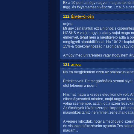
Ez a 10 pont amúgy nagyon magasnak tűni
függ, és folyamatosan változik. Ez a jó a ps
122.
Én+te+ö=gén
anjou.:
Mi úgy csináltattuk ezt a hipnózis csoporttes
HGSHS:A volt), hogy az alany saját maga mér
élményét, tehát nem a megfigyelö adta a pont
megfigyelt hipnábilitással. Ha 10/12-t kaptá
15%-a fogékony hozzád hasonlóan vagy jo
Amúgy meg ultrarendes vagy, hogy nem árulo
121.
anjou.
Na én megjelentem ezen az ominózus kutatá
Érdekes volt. De megpróbálok semmi olyat í
elől lelőném a poént.
Hm, hát maga a kezdés elég komoly volt. A
elhomályosodott minden, majd nagyon izzot
volna szemembe, aztán jött a szem lecsuká
Az élmények között szerepet kapott pár moto
másodikos tanító nénimmel, zenét hallgattam
A végére kihozták, hogy a megfigyelő szerin
én visszaemlékezéseim nyomán 7es szinten
magam...