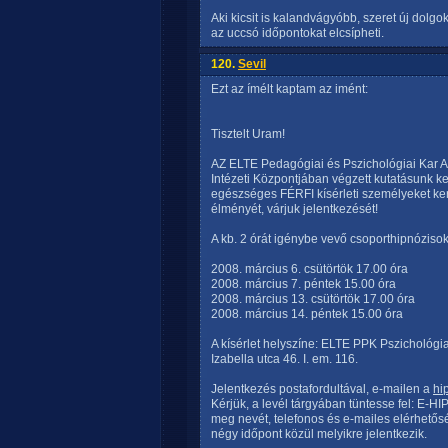
Aki kicsit is kalandvágyóbb, szeret új dolgo
az uccsó időpontokat elcsípheti.
120.
Sevil
Ezt az ímélt kaptam az imént:
Tisztelt Uram!
AZ ELTE Pedagógiai és Pszichológiai Kar Af
Intézeti Központjában végzett kutatásunk k
egészséges FÉRFI kísérleti személyeket ke
élményét, várjuk jelentkezését!
A kb. 2 órát igénybe vevő csoporthipnózisok
2008. március 6. csütörtök 17.00 óra
2008. március 7. péntek 15.00 óra
2008. március 13. csütörtök 17.00 óra
2008. március 14. péntek 15.00 óra
A kísérlet helyszíne: ELTE PPK Pszichológia
Izabella utca 46. I. em. 116.
Jelentkezés postafordultával, e-mailen a
hi
Kérjük, a levél tárgyában tüntesse fel: E-HI
meg nevét, telefonos és e-mailes elérhetősé
négy időpont közül melyikre jelentkezik.