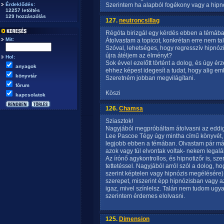
Érdeklődés:
Szerintem ha alapból fogékony vagy a hipnóz
12257 letöltés
129 hozzászólás
127.
neutroncsillag
Régóta birizgál egy kérdés ebben a témába
Mit:
Átolvastam a topicot, konkrétan erre nem tal
Szóval, lehetséges, hogy regresszív hipnóz
újra átéljem az élményt?
Hol:
Sok évvel ezelőtt történt a dolog, és úgy 
anyagok
ehhez képest idegesít a tudat, hogy alig e
könyvtár
Szeretném jobban megvilágítani.
fórum
Köszi
kapcsolatok
126.
Chamsa
Sziasztok!
Nagyjából megpróbáltam átolvasni az eddig í
Lee Pascoe Tégy úgy mintha című könyvét, 
legjobb ebben a témában. Olvastam pár mási
azok vagy túl elvontak voltak- nekem legal
Az írónő agykontrollos, és hipnotizőr is, szer
tettetéssel. Nagyjából arról szól a dolog,
szerint képtelen vagy hipnózis megélésére) k
szerepet, miszerint épp hipnózisban vagy a
igaz, mivel színlelsz. Talán nem tudom ugy
szerintem érdemes elolvasni.
125.
Dimension