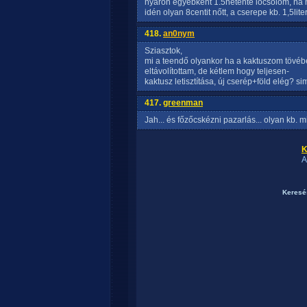
nyáron egyébként 1.5hetente locsolom, ha 
idén olyan 8centit nőtt, a cserepe kb. 1,5liter
418.
an0nym
Sziasztok,
mi a teendő olyankor ha a kaktuszom tövéb
eltávolítottam, de kétlem hogy teljesen-
kaktusz letisztítása, új cserép+föld elég? s
417.
greenman
Jah... és főzőcskézni pazarlás... olyan kb. m
K
A
Keresé