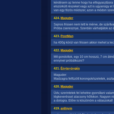
kérdésem az lenne hogy ha elfogyasztásra k
elszürkült részeket vagy azt is ugyanúgy el
van egy fözös módszer, azon a módon szere
424.
Maguder
Sajnos frissen nem lett le mérve, de szárítv
Próba cseresznye, Szerdán várhatjátok az 
423.
PostMan
ha 400g körül van frissen akkor mehet a lecsó
422.
Maguder
Mit gondoltok, egy 10 cm hosszú, 7 cm átmé
ennyivel próbálkozni?
421.
Én+te+ö=gén
Maguder:
Madzagra felfüzött korongok/szeletek, asztali
420.
Maguder
Üdv, szerintetek fel lehetne gyorsítani val
légkeveréssel alacsony hőfokon. Nagyon nin
a dologra. Előre is köszönöm a válaszokat!
419.
an0nym