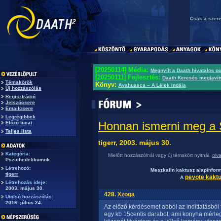
Csak a szere
[20250114] Média:
Megnyílt a Daath hivatalos p
[20250111] Fejlesztés:
Daath Keresés megjavít
Témakörök
Könyv:
Ayahuasca – A Lélek Indája
Új hozzászólás
Regisztráció
Jelszócsere
Emailcsere
Legrégibbek
Honnan ismerni meg a 
Előző tucat
Teljes lista
tigerr, 2003. május 30.
Kategória:
Mielőtt hozzászólnál vagy új témakört nyitnál,
olv
Pszichedelikumok
Létrehozó:
Meszkalin kaktusz alapinfor
tigerr
peyote kakt
A
Létrehozás ideje:
2003. május 30.
428.
Xzoga
Utolsó hozzászólás:
2016. július 24.
Az előző kérdésemet abból az indíttatásból 
egy kb 15centis darabot, ami konyha mérl