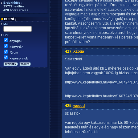
közepét kivágtam és a külső kemény, viaszo
Érdeklődés:
rozét és egy feles pálinkát :D(nem kellett v
29777 letöltés
iszonyatos fizikai mellékhatások jöttek elő
428 hozzászólás
végtagjaimat is alig bírtam mozgatni és tök
kerülgettek(állkapocs és végtagok) és a pup
karikát, viszont semmi vizuális élményt nem
Mit:
Igazából utazásnak nem nevezném amit ez a 
szar élménynek, nem beszélve arról, hogy m
Hol:
többet kellett volna megenni? (és persze pi
anyagok
próbálkoztam?
könyvtár
427.
Xzoga
fórum
kapcsolatok
Sziasztok!
Van egy 3 ágból álló kb 1 méteres oszlop 
fajtájában nem vagyok 100%-ig biztos...sze
http://www.kepfeltoltes.hu/view/160724
http://www.kepfeltoltes.hu/view/160724
425.
weeed
sziasztok!
van régóta egy kaktuszom, már kb. 60-70 ce
teleltetés után és egy elég nagy részen me
fehéres, szürkés folt.