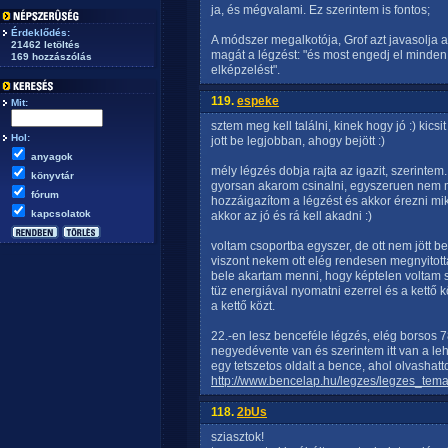
ja, és mégvalami. Ez szerintem is fontos;
Érdeklődés:
A módszer megalkotója, Grof azt javasolja 
21462 letöltés
magát a légzést: "és most engedj el minden e
169 hozzászólás
elképzelést".
119.
espeke
Mit:
sztem meg kell találni, kinek hogy jó :) kics
Hol:
jott be legjobban, ahogy bejött :)
anyagok
mély légzés dobja rajta az igazit, szerintem
könyvtár
gyorsan akarom csinalni, egyszeruen nem m
fórum
hozzáigazítom a légzést és akkor érezni mi
kapcsolatok
akkor az jó és rá kell akadni :)
voltam csoportba egyszer, de ott nem jött b
viszont nekem ott elég rendesen megnyitotta
bele akartam menni, hogy képtelen voltam s
tüz energiával nyomatni ezerrel és a kettő 
a kettő közt.
22.-en lesz benceféle légzés, elég borsos 7
negyedévente van és szerintem itt van a leh
egy tetszetos oldalt a bence, ahol olvashatto
http://www.bencelap.hu/legzes/legzes_tem
118.
2bUs
sziasztok!