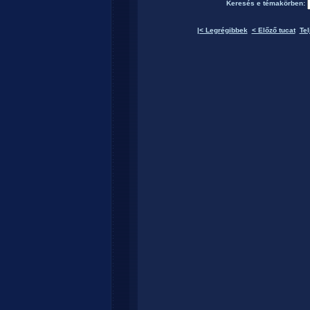
Keresés e témakörben:
|< Legrégibbek
< Előző tucat
Tel