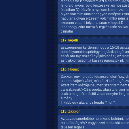
tegnap este kipróbáltam ezt a holotrop légz
fél óráig, gyors rövid légzéseket és hosszú
ásítottam:D)először a nyakam kezdet zsibba
olyan volt mint amikor nagyon betépve zsib
hát utána olyan érzésem volt mintha nem is
szemem valami folyamatsoan villogott:D
lehet hogy 2óra intenzív légzés után sokka
csinálni
117.
lagelli
asszerenném kérdenni, hogy a 15-18 ásítás/
nem folyamatos sprint/gyaloglás/kocogás/
és fél óra tájcsiszerű nyújtózkodás.) ez mos
ásít, akkor viszont a kaszás parasztok pl. 
116.
Hopax
Zaxxon, egy holotróp légzéssel elért "pszi
alternatívájává válni, másrészt talán egész
Azért írtam idézőjelbe, mert szerintem nem t
transzbaesik(+O2&repetativitás) tőle, ami
csak a megeröltetéstől valamennyire félig
élmény.
Inkább egy általános legális "high".
115.
Zaxxon
Az agyagismertetőbe nem kéne beleírni, hogy
holotróp légzés? Vagy ezzel nem csökkenten
teljesen legális.