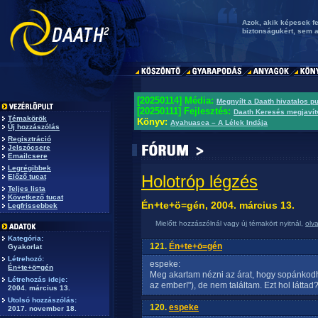
Azok, akik képesek f
biztonságukért, sem 
[20250114] Média:
Megnyílt a Daath hivatalos p
[20250111] Fejlesztés:
Daath Keresés megjavít
Témakörök
Könyv:
Ayahuasca – A Lélek Indája
Új hozzászólás
Regisztráció
Jelszócsere
Emailcsere
Legrégibbek
Holotróp légzés
Előző tucat
Teljes lista
Következő tucat
Én+te+ö=gén, 2004. március 13.
Legfrissebbek
Mielőtt hozzászólnál vagy új témakört nyitnál,
olv
Kategória:
121.
Én+te+ö=gén
Gyakorlat
Létrehozó:
espeke:
Én+te+ö=gén
Meg akartam nézni az árat, hogy sopánkodh
Létrehozás ideje:
az ember!"), de nem találtam. Ezt hol láttad
2004. március 13.
Utolsó hozzászólás:
120.
espeke
2017. november 18.