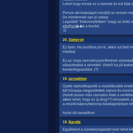
Lehet hogy ennek ez a menete és ezt írják
Persze aki butaságot csinál(t) az vessen ma
De mindennek van jó oldala:
Legalább "bebizonyítottam" (vagy az doki)
elb@szt�
�k a tesztet...
:O
20.
Siphersh
Ez ilyen. Ha pozitívra jön ki, akkor azt kel
másikat.
És az, hogy nem kényszeríthetnek vizeletadás
választhatod a vérvételt. Vérből ha jól tud
kenderfogyasztást. (?)
19.
aeropithon
Újabb statisztikajavitó a vizelettesztek ere
két hónapja megpisiltettek sajnos és most 
(holott lassan más cannabis illatú a verité
akkor lehet, hogy ez új drog??) kimutatott, 
a reszelt-káposztatorzsa-túladagolásban el
hyöei úhl:aeopithon
18.
Nargile
Egyébként a vizeletvizsgálatot nem lehet kik