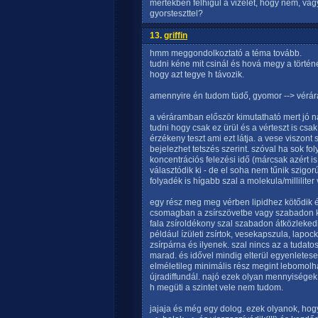
mértékben felhigul a vizelet, hogy nem, v
gyorsteszttel?
13.
griffin
hmm meggondolkoztató a téma tovább.
tudni kéne mit csinál és hová megy a törté
hogy azt tegye h távozik.
amennyire én tudom tüdő, gyomor --> vérár
a véráramban először kimutatható mert jó 
tudni hogy csak ez ürül és a vérteszt is csak
érzékeny teszt ami ezt látja. a vese viszont
bejelezhet tetszés szerint. szóval ha sok fol
koncentrációs felezési idő (márcsak azért i
választódik ki - de el soha nem tűnik szigorú
folyadék is hígabb szal a molekula/millilite
egy rész meg meg vérben lipidhez kötődik 
csomagban a zsírszövetbe vagy szabadon ke
fala zsíroldékony szal szabadon átközlekedik
például ízületi zsírtok, vesekapszula, lapo
zsírpárna és ilyenek. szal nincs az a tudato
marad. és idővel mindig elterül egyenletese
elméletileg minimális rész megint lebomolh
újradiffundál. najó ezek olyan mennyiségek
h megüti a szintet vele nem tudom.
jajaja és még egy dolog. ezek olyanok, hogy