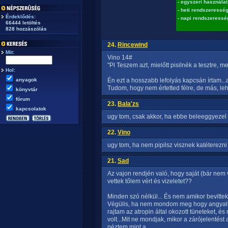
- egyszeri használat
- heti rendszeressé
Érdeklődés:
- napi rendszeressé
66444 letöltés
828 hozzászólás
24.
Rincewind
Mit:
Vino 14#
"Pl Teszem azt, mielőtt pisilnék a tesztre, me
Hol:
anyagok
Én ezt a hosszabb lefolyás kapcsán írtam...
Tudom, hogy nem értetted félre, de más, leh
könyvtár
fórum
23.
Bala'zs
kapcsolatok
ugy tom, csak akkor, ha ebbe beleeggyezel
22.
Vino
ugy tom, ha nem pipilsz visznek katéterezni
21.
Sad
Az vajon rendjén való, hogy saját (bár nem 
vettek tőlem vért és vizeletet??
Minden szó nélkül... És nem amikor bevittek
Végülis, ha nem mondom meg hogy angyaltro
rajtam az atropin által okozott tüneteket, é
volt...Mit ne mondjak, mikor a zárójelentést
néztem mint a...