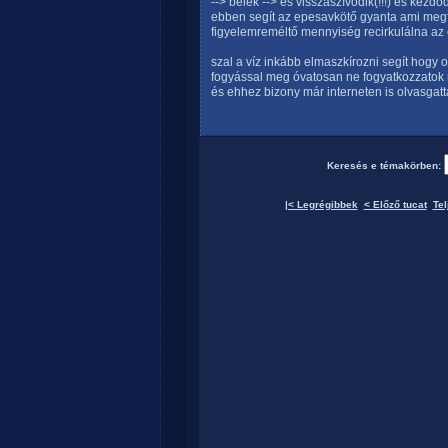
--> belek --> és visszaszívódik(!!!) és kezdő
ebben segít az epesavkötő gyanta ami megf
figyelemreméltő mennyiség recirkulálna a
szal a víz inkább elmaszkírozni segít hogy 
fogyással meg óvatosan ne fogyatkozzato
és ehhez bizony már interneten is olvasgatta
Keresés e témakörben:
|< Legrégibbek
< Előző tucat
Tel