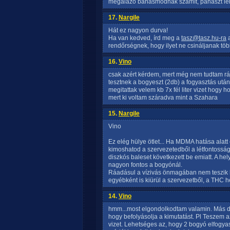
megalázó bánásmódnak számít, panaszt lehe
17.
Nargile
Hát ez nagyon durva!
Ha van kedved, írd meg a
tasz@tasz.hu-ra
a
rendőrségnek, hogy ilyet ne csináljanak töb
16.
Vino
csak azért kérdem, mert még nem tudtam ráj
tesztnek a bogyeszt (2db) a fogyasztás után
megitattak velem kb 7x fél liter vizet hogy ho
mert ki voltam száradva mint a Szahara
15.
Nargile
Vino
Ez elég hülye ötlet... Ha MDMA hatása alatt 
kimoshatod a szervezetedből a létfontosság
diszkós baleset következett be emiatt. A helye
nagyon fontos a bogyónál.
Ráadásul a vízivás önmagában nem teszik k
egyébként is kiürül a szervezetből, a THC h
14.
Vino
hmm...most elgondolkodtam valamin. Más 
hogy befolyásolja a kimutatást. Pl Teszem azt
vizet. Lehetséges az, hogy 2 bogyó elfogy