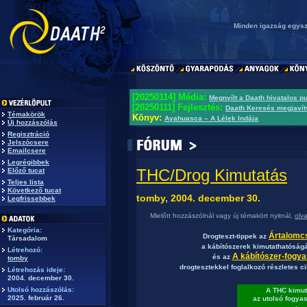
Minden igazság egysz
[20250114] Média:
Megnyílt a Daath hivatalos p
[20250111] Fejlesztés:
Daath Keresés megjavít
Témakörök
Könyv:
Ayahuasca – A Lélek Indája
Új hozzászólás
Regisztráció
Jelszócsere
Emailcsere
Legrégibbek
THC/Drog Kimutatás
Előző tucat
Teljes lista
Következő tucat
tomby, 2004. december 30.
Legfrissebbek
Mielőtt hozzászólnál vagy új témakört nyitnál,
olv
Kategória:
Ártalomc
Drogteszt-tippek az
Társadalom
a kábítószerek kimutathatóságá
Létrehozó:
A kábítószer-fogya
és az
tomby
drogtesztekkel foglalkozó részletes c
Létrehozás ideje:
2004. december 30.
Utolsó hozzászólás:
A THC kimut
2025. február 26.
az utolsó fogya