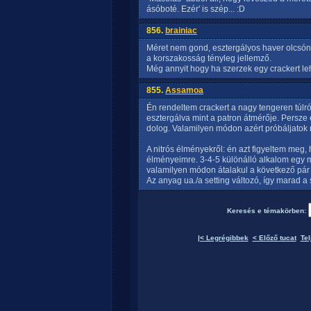
ásóboté. Ezér' is szép... :D
856.
brainiac
Méret nem gond, esztergályos haver olcsón
a korszakosság tényleg jellemző.
Még annyit hogy ha szerzek egy crackert l
855.
Assamoa
Én rendeltem crackert a nagy tengeren túlr
esztergálva mint a patron átmérője. Persze 
dolog. Valamilyen módon azért próbáljatok m
A nitrós élményekről: én azt figyeltem meg,
élményeimre. 3-4-5 különálló alkalom egy mi
valamilyen módon átalakul a következő pár
Az anyag ua./a setting változó, így marad a s
Keresés e témakörben:
|< Legrégibbek
< Előző tucat
Tel