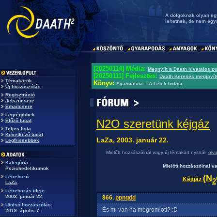
A dolgoknak olyan eg
lehetnek, de nem eg
[20250114] Média:
Megnyílt a Daath hivatalos p
[20250111] Fejlesztés:
Daath Keresés megjavít
Témakörök
Könyv:
Ayahuasca – A Lélek Indája
Új hozzászólás
Regisztráció
Jelszócsere
Emailcsere
Legrégibbek
N2O szeretünk kéjgáz
Előző tucat
Teljes lista
Következő tucat
LaZa, 2003. január 22.
Legfrissebbek
Mielőtt hozzászólnál vagy új témakört nyitnál,
olv
Kategória:
Mielőtt hozzászólnál v
Pszichedelikumok
(N
Létrehozó:
Kéjgáz
2
LaZa
Létrehozás ideje:
2003. január 22.
866.
ppnqdd
Utolsó hozzászólás:
És mi van ha megromlott? :D
2019. április 7.