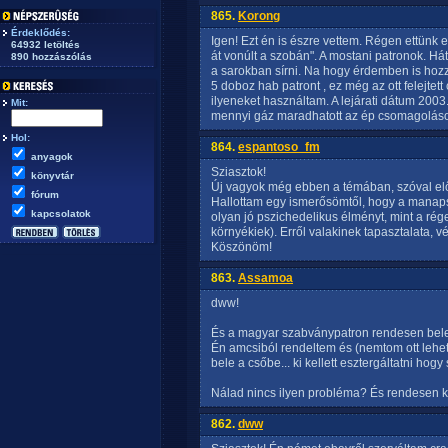
865.
Korong
Érdeklődés:
Igen! Ezt én is észre vettem. Régen ettünk 
64932 letöltés
át vonúlt a szobán". A mostani patronok. H
890 hozzászólás
a sarokban sírni. Na hogy érdemben is hozzá
5 doboz hab patront , ez még az ott felejtett
ilyeneket használtam. A lejárati dátum 2003
Mit:
mennyi gáz maradhatott az ép csomagolás
Hol:
864.
espantoso_fm
anyagok
Sziasztok!
könyvtár
Új vagyok még ebben a témában, szóval előr
fórum
Hallottam egy ismerősömtől, hogy a manap
kapcsolatok
olyan jó pszichedelikus élményt, mint a rég
környékiek). Erről valakinek tapasztalata, 
Köszönöm!
863.
Assamoa
dww!
És a magyar szabványpatron rendesen bele
Én amcsiból rendeltem és (nemtom ott lehe
bele a csőbe... ki kellett esztergáltatni hog
Nálad nincs ilyen probléma? És rendesen ki
862.
dww