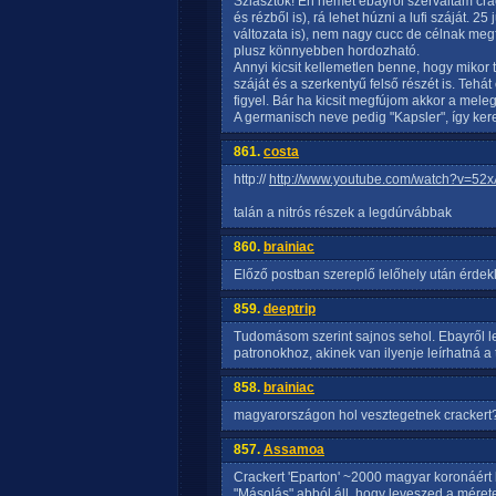
Sziasztok! Én német ebayről szerváltam cra
és rézből is), rá lehet húzni a lufi száját. 2
változata is), nem nagy cucc de célnak megf
plusz könnyebben hordozható.
Annyi kicsit kellemetlen benne, hogy mikor 
száját és a szerkentyű felső részét is. Teh
figyel. Bár ha kicsit megfújom akkor a meleg
A germanisch neve pedig "Kapsler", így kere
861.
costa
http://
http://www.youtube.com/watch?v=52
talán a nitrós részek a legdúrvábbak
860.
brainiac
Előző postban szereplő lelőhely után érdekl
859.
deeptrip
Tudomásom szerint sajnos sehol. Ebayről leh
patronokhoz, akinek van ilyenje leírhatná a 
858.
brainiac
magyarországon hol vesztegetnek crackert?
857.
Assamoa
Crackert 'Eparton' ~2000 magyar koronáért l
"Másolás" abból áll, hogy leveszed a méretei