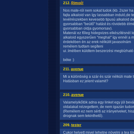
212.
Rimoó!
Nos mate-ról nem sokat tudok (kb. 2szer ha
fajta alkaloid van így lassabban induló,de 
levélrészekben kevesebb tipusú alkaloid d
gyorsabban "beütő" hatást és rövidebb élmén
gyorsabban oldja gyomorsav).
Matenál ez főleg hidegvizes elkészítésnél le
alkaloid egyszerűen "meghal" így ennél a m
érdekében én az erek nélkülit javasolnám
remélem tudtam segíteni
ui.:ímélben küldtem beszerzési megbízható 
béke :)
211.
avenue
Mi a különbség a szár és szár nélküli mate te
Hatásban ez jelent valamit?
210.
avenue
Valamelyikőtök adna egy linket egy jól bevál
oldalakat nézegettem, de nem igazán tudo
(Remélem ez nem sérti az irányelveket, hisz
drognak sem tekinthető).
209.
tester
Cukor helyett mivel lehetne növelni a tea 