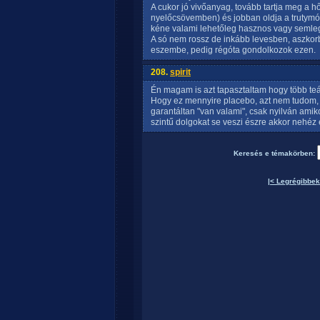
A cukor jó vivőanyag, tovább tartja meg a hő
nyelőcsövemben) és jobban oldja a trutymót
kéne valami lehetőleg hasznos vagy semlege
A só nem rossz de inkább levesben, aszkor
eszembe, pedig régóta gondolkozok ezen.
208.
spirit
Én magam is azt tapasztaltam hogy több te
Hogy ez mennyire placebo, azt nem tudom, 
garantáltan "van valami", csak nyilván amik
szintű dolgokat se veszi észre akkor nehéz
Keresés e témakörben:
|< Legrégibbek