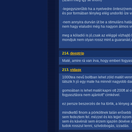
(sztem még így se finom)
-legegyszerűbb ha a nyelvedre öntesz(nem
és por formában tényleg elég undorító íze v
-nem annyira durván üt be a stimuláns hatás
nem hagy elaludni még ha nagyon álmos vol
meg a kóladió is jó,csak az eléggé vízhajtó 
mondjuk nem olyan rossz mint a guaranáé
214.
deeptrip
Maté, amire rá van írva, hogy emberi fogya
213.
vidaqx
1000tea nevű boltban lehet zöld matét venn
látszik h jó egy mate ha minnél nagyobb da
gomoában is lehet matét kapni ott 200ft al o
fogyasztásra nem ajánlott" cimkével.
ez persze beszerzés de ha törlik, a lényeg az
mindkettő finom a pörköltnek talán erősebb 
sem fedeztem fel. mézzel és kis tejjel iszom
sem és kávénál sem érzem igazén (kivéve a
tudok rosszul lenni, szívdobogás, izzadás.