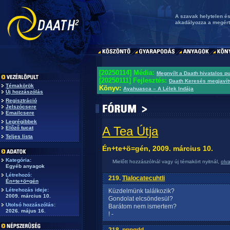
A szavak helytelen é
akadályozza a megért
[20250114] Média:
Megnyílt a Daath hivatalos p
[20250111] Fejlesztés:
Daath Keresés megjavít
Témakörök
Könyv:
Ayahuasca – A Lélek Indája
Új hozzászólás
Regisztráció
Jelszócsere
Emailcsere
Legrégibbek
A Tea Útja
Előző tucat
Teljes lista
Én+te+ö=gén, 2009. március 10.
Kategória:
Mielőtt hozzászólnál vagy új témakört nyitnál,
olv
Egyéb anyagok
Létrehozó:
219.
Tlalocatecuhtli
Én+te+ö=gén
Létrehozás ideje:
Küzdelmünk találkozik?
2009. március 10.
Gondolat elcsöndesül?
Utolsó hozzászólás:
Barátom nem ismertem?
2026. május 16.
! -