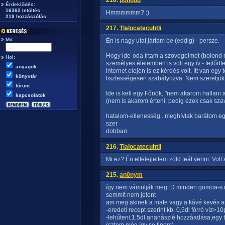
218.
ppnqdd
Érdeklődés:
16362 letöltés
Hmmmmmm? :)
219 hozzászólás
217.
Tlalocatecuhtli
Mit:
Én is nagy utat jártam be (eddig) - persze.
Hogy ide-oda írtam a szövegeimet (bolond
Hol:
személyes életemben is volt egy ív - fejlőd
anyagok
internet elején is ez kérdés volt. Itt van egy
könyvtár
tisztességesen szabályozva. Nem szeretjük a
fórum
Ide is kell egy Főnök, "nem akarom hallani a
kapcsolatok
(nem is akarom érteni; pedig ezek csak sza
hatalom-ellenesség...meghívlak barátom egy
szer
dobban
216.
Tlalocatecuhtli
Mi ez? Én elfelejtettem zöld teát venni. Volt
215.
an0nym
így nem vámolják meg :D minden gomoa-s m
semmit nem jelent
am meg akinek a mate vagy a kávé kevés a
-eredeti recept szerint kb. 0,5dl fórró víz>
-lehűteni,1,5dl ananászlé hozzáadása,egy 