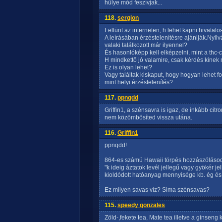
hülye mód feszívjak...
118.
sergion
Feltünt az interneten, h lehet kapni hivatal
A leírásában érzéstelenítésre ajánlják.Nyilv
valaki találkozott már ilyennel?
És hasonlóképp kell elképzelni, mint a thc-
H mindkettő jó valamire, csak kérdés kinek
Ez is olyan lehet?
Vagy találtak kiskaput, hogy hogyan lehet f
mint helyi érzéstelenítés?
117.
ppnqdd
Griffin1, a szénsavra is igaz, de inkább citr
nem közömbösíted vissza utána.
116.
Griffin1
ppnqdd!
864-es számú Hawaii törpés hozzászólásod
"k ideig áztatok levél jellegű vagy gyökér j
kioldódott hatóanyag mennyisége kb. ég és 
Ez milyen savas víz? Sima szénsavas?
115.
speedy gonzales
Zöld-,fekete tea, Mate tea illetve a ginsen