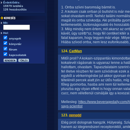
Érdeklődés:
15979 letöltés
1. Orrba szívni baromság bármit is.
126 hozzászólás
2. A kokain csak orrban jó bullshit is már 
sokat olvastam erről. Nehéz találni normáli
magát és orrba szivkodja. Aki próbálta gyom
Mit:
kellemesebb, biztonságosabb és hosszabb
3. Még mindig nem értem, mit akarsz az orr
Hol:
kávét, úgy szétb*sz, hogy fél centiket kitér
falat kaparom, hogy legyen már vége. Milye
anyagok
Hiába szívod orrba, nem lesz euforikusabb,
könyvtár
fórum
124.
CatMan
kapcsolatok
Mitől proli? A kokain-szippantás kimondottan
kokalevél rágásnak is ugyanaz lenne a hat
hallottam, olvastam. Tapasztalataim szeri
fel illetve részben fel sem szívódnak ezek a
egyből a vérkeringésbe jut akkor gyorsan és 
tételénél percek alatt jön az ütős hatás, mí
főleg gyomorba, hasba ami nem túl kellem
pluszba egy olyan effekt is hogy onnan val
cucc, nem véletlenül csinálják így a koxszal
Mellesleg:
https://www.beveragedaily.com/Ar
says-scientist
123.
ppnqdd
Elég proli dolognak hangzik. Hülyeség. Szí
hanem az idegrendszeri receptoroktól, amikr