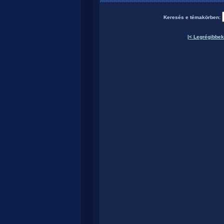
Keresés e témakörben:
|< Legrégibbek