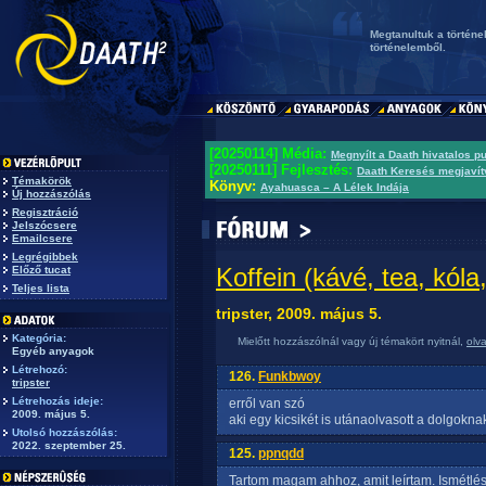
Megtanultuk a történ
történelemből.
[20250114] Média:
Megnyílt a Daath hivatalos p
[20250111] Fejlesztés:
Daath Keresés megjavít
Témakörök
Könyv:
Ayahuasca – A Lélek Indája
Új hozzászólás
Regisztráció
Jelszócsere
Emailcsere
Legrégibbek
Koffein (kávé, tea, kóla,
Előző tucat
Teljes lista
tripster, 2009. május 5.
Kategória:
Mielőtt hozzászólnál vagy új témakört nyitnál,
olv
Egyéb anyagok
Létrehozó:
126.
Funkbwoy
tripster
Létrehozás ideje:
erről van szó
2009. május 5.
aki egy kicsikét is utánaolvasott a dolgoknak,
Utolsó hozzászólás:
2022. szeptember 25.
125.
ppnqdd
Tartom magam ahhoz, amit leírtam. Ismétlés