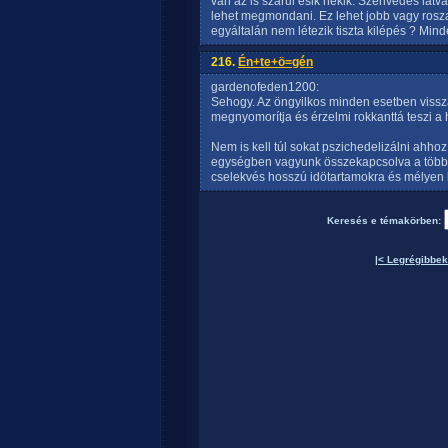
van az is szarul esik nekik. Szenvedés látv
lehet megmondani. Ez lehet jobb vagy rosz
egyáltalán nem létezik tiszta kilépés ? Mi
216.
Én+te+ö=gén
gardenofeden1200:
Sehogy. Az öngyilkos minden esetben visszaf
megnyomorítja és érzelmi rokkanttá teszi a 
Nem is kell túl sokat pszichedelizálni ahhoz
egységben vagyunk összekapcsolva a többi
cselekvés hosszú idötartamokra és mélyen 
Keresés e témakörben:
|< Legrégibbek