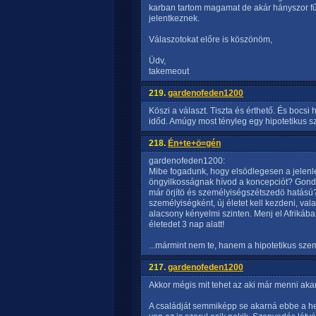
karban tartom magamat de akár hányszor f
jelentkeznek.
Válaszotokat előre is köszönöm,
Üdv,
takemeout
219.
gardenofeden1200
Köszi a választ. Tiszta és érthető. És bocs
időd. Amúgy most tényleg egy hipotetikus s
218.
Én+te+ö=gén
gardenofeden1200:
Mibe fogadunk, hogy elsödlegesen a jelenle
öngyilkosságnak hívod a koncepciót? Gond
már örjítö és személyiségszétszedö hatású?
személyiségként, új életet kell kezdeni, val
alacsony kényelmi szinten. Menj el Afrikába
életedet 3 nap alatt!
...mármint nem te, hanem a hipotetikus szem
217.
gardenofeden1200
Akkor mégis mit tehet az aki már menni ak
A családját semmiképp se akarná ebbe a hely