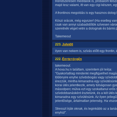
Rendszeresen meditálok is, próbálom felszí
majd lesz valami, itt van egy cigi készen, e
A frontinos megoldás is egy hasznos dolog 
Köszi srácok, még egyszer! (Ha esetleg van
csak van annyi szabadidőtök szívesen váro
szeretnék véget vetni a dolognak és bármi po
Takemeout
223.
John00
ilyen van nekem is, szívás előtt egy frontin,
222.
Én+te+ö=gén
takemeout:
A hoxa.hu:n találtam, szerintem jól leírja:
"Gyakorlatilag mindenki megfigyelhet magán
többnyire enyhe szívdobogás vagy szívdob
érezzük, mintha kimaradna egy szívütésünk.
korai ütés jelentkezik, amely túlságosan 
másodperc múlva ezt egy szokatlanul erős sz
szívdobbanásként észlelünk, és a két ütés 
kimaradna egy szívütésünk. Az ilyen jelleg
jelentősége, ártalmatlan jelenség. Ha viszon
Stresszt írják oknak, és leginkább az a taná
enyhül".