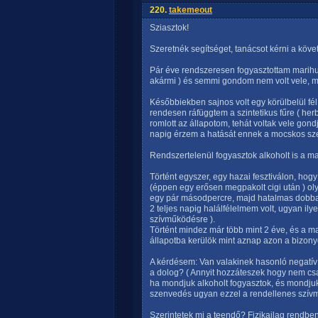
220.
takemeout
Sziasztok!
Szeretnék segítséget, tanácsot kérni a kö
Pár éve rendszeresen fogyasztottam marihuá
akármi ) és semmi gondom nem volt vele, mi
Későbbiekben sajnos volt egy körülbelül fél
rendesen ráfüggtem a szintetikus fűre ( herbá
romlott az állapotom, tehát voltak vele gon
napig érzem a hatását ennek a mocskos sz
Rendszertelenül fogyasztok alkoholt is a ma
Történt egyszer, egy hazai fesztiválon, hogy
(éppen egy erősen megpakolt cigi után ) ol
egy pár másodpercre, majd hatalmas dobbaná
2 teljes napig halálfélelmem volt, ugyan ily
szívműködésre ).
Történt mindez már több mint 2 éve, és a ma
állapotba kerülök mint aznap azon a bizonyo
A kérdésem: Van valakinek hasonló negatív
a dolog? ( Annyit hozzáteszek hogy nem csa
ha mondjuk alkoholt fogyasztok, és mondju
szenvedés ugyan ezzel a rendellenes szívm
Szerintetek mi a teendő? Fizikailag rendb