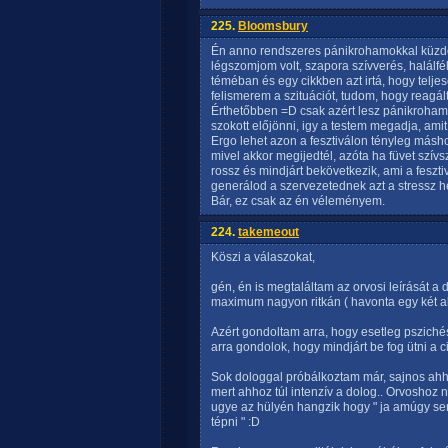
225.
Bloomsbury
Én anno rendszeres pánikrohamokkal küzdött
légszomjom volt, szapora szívverés, halálfé
téméban és egy cikkben azt irtá, hogy tel
felismerem a szituációt, tudom, hogy reagá
Érthetőbben =D csak azért lesz pánikroha
szokott előjönni, igy a testem megadja, amit
Ergo lehet azon a fesztiválon tényleg másh
mivel akkor megijedtél, azóta ha füvet szívs
rossz és mindjárt bekövetkezik, ami a feszti
generálod a szervezetednek azt a stressz he
Bár, ez csak az én véleményem.
224.
takemeout
Köszi a válaszokat,
gén, én is megtaláltam az orvosi leírását a
maximum nagyon ritkán ( havonta egy két al
Azért gondoltam arra, hogy esetleg pszichés 
arra gondolok, hogy mindjárt be fog ütni a ci
Sok dologgal próbálkoztam már, sajnos ah
mert ahhoz túl intenzív a dolog.. Orvoshoz
ugye az hülyén hangzik hogy " ja amúgy s
tépni " :D