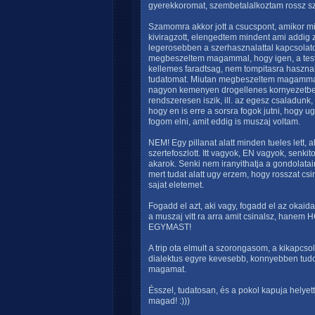
gyerekkoromat, szembetalalkoztam rossz 
Szamomra akkor jott a csucspont, amikor min
kiviragzott, elengedtem mindent ami addig z
legerosebben a szerhasznalattal kapcsolato
megbeszeltem magammal, hogy igen, a testeme
kellemes faradtsag, nem tompitasra haszna
tudatomat. Miutan megbeszeltem magammal,
nagyon kemenyen drogellenes kornyezetben
rendszeresen iszik, ill. az egesz csaladunk
hogy en is erre a sorsra fogok jutni, hogy 
fogom elni, amit eddig is muszaj voltam.
NEM! Egy pillanat alatt minden tueles lett,
szertefoszlott. Itt vagyok, EN vagyok, senkit
akarok. Senki nem iranyithatja a gondolata
mert tudat alatt ugy erzem, hogy rosszat csi
sajat eletemet.
Fogadd el azt, aki vagy, fogadd el az okai
a muszaj vitt ra arra amit csinalsz, 
EGYMAST!
A trip ota elmult a szorongasom, a kikapcsol
dialektus egyre kevesebb, konnyebben tu
magamat.
Ésszel, tudatosan, és a pokol kapuja helyett
magad! :)))