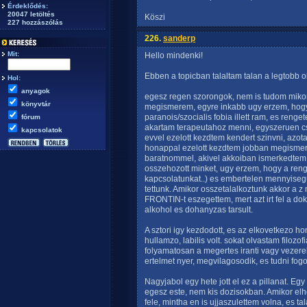
Érdeklődés:
20047 letöltés
Köszi
227 hozzászólás
226.
sanderp
Mit:
Hello mindenki!
Ebben a topicban talaltam talan a legtobb 
Hol:
anyagok
egesz regen szorongok, nem is tudom mikor
könyvtár
megismerem, egyre inkabb ugy erzem, hogy
paranois/szocialis fobia illett ram, es ren
fórum
akartam terapeutahoz menni, egyszeruen cs
kapcsolatok
evvel ezelott kezdtem kendert szinvni, azo
honappal ezelott kezdtem jobban megismern
baratnommel, akivel akkoiban ismerkedtem 
osszehozott minket, ugy erzem, hogy a reng
kapcsolatunkat..) es embertelen mennyisegu :
tettunk. Amikor osszetalalkoztunk akkor a z
FRONTIN-t eszegettem, mert azt irt fel a do
alkohol es dohanyzas tarsult.
A sztori igy kezdodott, es az elkovetkezo h
hullamzo, labilis volt. sokat olvastam filozof
folyamatosan a megertes iranti vagy vezere
ertelmet nyer, megvilagosodik, es tudni fo
Nagyjabol egy hete jott el ez a pillanat. Egy
egesz este, nem kis dozisokban. Amikor elh
fele, mintha en is ujjaszulettem volna, es ta