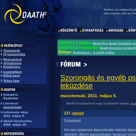
Amikor az emberek jó 
ami sosem volt az övé
[20250114] Média:
Megnyílt a Daath hivatalos p
[20250111] Fejlesztés:
Daath Keresés megjavít
Témakörök
Könyv:
Ayahuasca – A Lélek Indája
Új hozzászólás
Regisztráció
Jelszócsere
Emailcsere
Legrégibbek
Szorongás és egyéb ps
Előző tucat
Teljes lista
leküzdése
Kategória:
musclemuki, 2011. május 5.
Gyakorlat
Létrehozó:
Mielőtt hozzászólnál vagy új témakört nyitnál,
olv
musclemuki
Létrehozás ideje:
227.
weeed
2011. május 5.
Sziasztok!
Utolsó hozzászólás:
2020. május 29.
Ha van valakinek tapasztalata mániás depre
venném. Bármi tapasztalatot, tanácsot szív