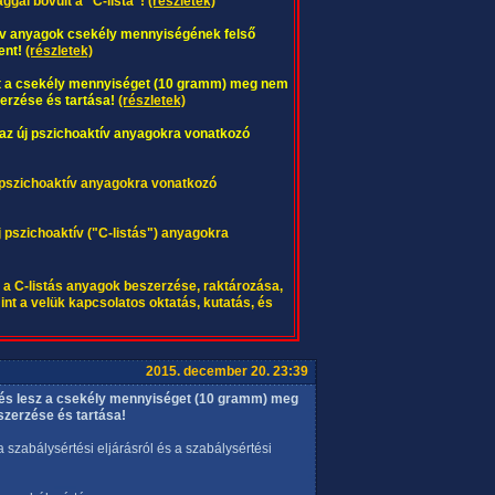
ggal bővült a "C-lista"!
(részletek)
tív anyagok csekély mennyiségének felső
ent!
(részletek)
ett a csekély mennyiséget (10 gramm) meg nem
erzése és tartása!
(részletek)
lt az új pszichoaktív anyagokra vonatkozó
j pszichoaktív anyagokra vonatkozó
j pszichoaktív ("C-listás") anyagokra
tt a C-listás anyagok beszerzése, raktározása,
int a velük kapcsolatos oktatás, kutatás, és
2015. december 20. 23:39
tés lesz a csekély mennyiséget (10 gramm) meg
zerzése és tartása!
 a szabálysértési eljárásról és a szabálysértési