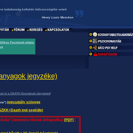
i tudatlanság kollektív bölcsességébe vetett
Henry Louis Mencken
ublikus Facebook-oldala
va
v anyagok jegyzéke)
asd el a DAATH fórumának irányelveit
!
jogszabály szövege
sta")
ZKK+Daath jogi segédlet
listás") büntetési tételek (infografika)
[PDF]
|