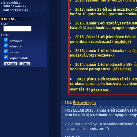
2020. szeptember 24-től 207 új anya
Érdeklődés:
380203 letöltés
2017. május 23-tól az új pszichoak
349 hozzászólás
határa 10 grammról 2 grammra csökk
2016. január 1-től szabálysértés l
Mit:
haladó új pszichoaktív anyagok megsz
Hol:
2015. július 11-től jelentősen bővü
anyagok
generikus szabályozás!
(részletek)
könyvtár
2015. január 1-től módosultak az ú
fórum
jogszabályok!
(részletek)
kapcsolatok
2014. január 1-től módosult a Btk. ú
vonatkozó paragrafusa!
(részletek)
2013. július 1-től szabálysértés le
tárolása, tartása, és használata, valam
elemzés is!
(részletek)
264.
Én+te+ö=gén
FIGYELEM! 2016. január 1-től szabálysér
nem haladó új pszichoaktív anyagok megs
2012. évi II. törvény ("a szabálysértésekről,
nyilvántartási rendszerről")