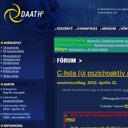
A demokrácia az egyén
szánalmas hit.
[20250114] Média:
Megnyílt a Daath hivatalos p
[20250111] Fejlesztés:
Daath Keresés megjavít
Témakörök
Könyv:
Ayahuasca – A Lélek Indája
Új hozzászólás
Regisztráció
Jelszócsere
Emailcsere
Legrégibbek
C-lista (új pszichoaktí
Előző tucat
Teljes lista
neutroncsillag, 2012. április 11.
Kategória:
Mielőtt hozzászólnál vagy új témakört nyitnál,
olv
Egyéb anyagok
Létrehozó:
ÚPA-jegyzék ("C-li
neutroncsillag
Létrehozás ideje:
NS
"C-listás" szerek
2012. április 11.
Utolsó hozzászólás:
2021. január 1-től hatályos ÚPA ("C-
2021. december 29.
[PNG]