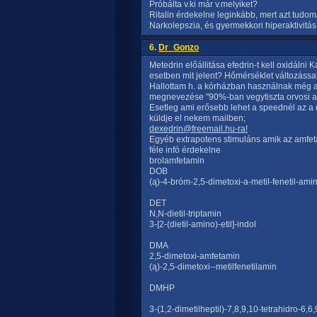
Próbálta v.ki már v.melyiket?
Ritalin érdekelne leginkább, mert azt tudo
Narkolepszia, és gyermekkori hiperaktivit
6.
Dr_Gonzo
Metedrin előállitása efedrin-t kell oxidáln
esetben mit jelent? Hőmérséklet változással
Hallottam h. a kórházban használnak még a
megnevezése "90%-ban vegytiszta orvosi a
Esetleg ami erősebb lehet a speednél az a de
küldje el nekem mailben;
dexedrin@freemail.hu-ra!
Egyéb extrapotens stimuláns amik az amfet
féle infó érdekelne
brolamfetamin
DOB
(ą)-4-bróm-2,5-dimetoxi-a-metil-fenetil-ami
DET
N,N-dietil-triptamin
3-[2-(dietil-amino)-etil]-indol
DMA
2,5-dimetoxi-amfetamin
(ą)-2,5-dimetoxi--metilfenetilamin
DMHP
3-(1,2-dimetilheptil)-7,8,9,10-tetrahidro-6,6