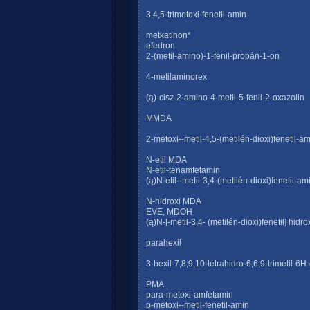
3,4,5-trimetoxi-fenetil-amin
metkatinon*
efedron
2-(metil-amino)-1-fenil-propán-1-on
4-metilaminorex
(ą)-cisz-2-amino-4-metil-5-fenil-2-oxazolin
MMDA
2-metoxi--metil-4,5-(metilén-dioxi)fenetil-a
N-etil MDA
N-etil-tenamfetamin
(ą)N-etil--metil-3,4-(metilén-dioxi)fenetil-am
N-hidroxi MDA
EVE, MDOH
(ą)N-[-metil-3,4- (metilén-dioxi)fenetil] hidro
parahexil
3-hexil-7,8,9,10-tetrahidro-6,6,9-trimetil-6H
PMA
para-metoxi-amfetamin
p-metoxi--metil-fenetil-amin