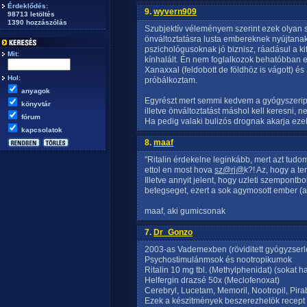
Érdeklődés:
9.
wyvern909
98713 letöltés
1390 hozzászólás
Szubjektív véleményem szerint ezek olyan
önváltoztatásra lusta embereknek nyújtanak t
pszichológusoknak jó biznisz, ráadásul a ki
Mit:
kínhalált. Én nem foglalkozok behatóbban ez
Xanaxxal (feldobott de földhöz is vágott) é
Hol:
próbálkoztam.
anyagok
Egyrészt mert semmi kedvem a gyógyszeripa
könyvtár
illetve önváltoztatást máshol kell keresni, 
fórum
Ha pedig valaki bulizós drognak akarja ezeke
kapcsolatok
8.
maaf
"Ritalin érdekelne leginkább, mert azt tud
ettol en most hova
sz@rj@
k?! Az, hogy a t
Illetve annyit jelent, hogy uzleti szempontbo
betegseget, ezert a sok agymosott ember (a
maaf, aki gumicsonak
7.
Dr_Gonzo
2003-as Vademexben (röviditett gyógyzserl
Psychostimulánmsok és nootropikumok
Ritalin 10 mg tbl. (Methylphenidat) (sokat ha
Helfergin drazsé 50x (Meclofenoxat)
Cerebryl, Lucetam, Memoril, Nootropil, Pir
Ezek a készitmények beszerezhetök recept 