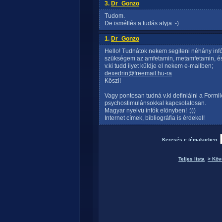
3.
Dr_Gonzo
Tudom.
De ismétlés a tudás atyja :-)
1.
Dr_Gonzo
Hello! Tudnátok nekem segiteni néhány infór
szükségem az amfetamin, metamfetamin, és
v.ki tudd ilyet küldje el nekem e-mailben;
dexedrin@freemail.hu-ra
Köszi!
Vagy pontosan tudná v.ki definiálni a Formile
psychostimulánsokkal kapcsolatosan.
Magyar nyelvü infók elönyben! :)))
Internet címek, bibliográfia is érdekel!
Keresés e témakörben:
Teljes lista
> Köv