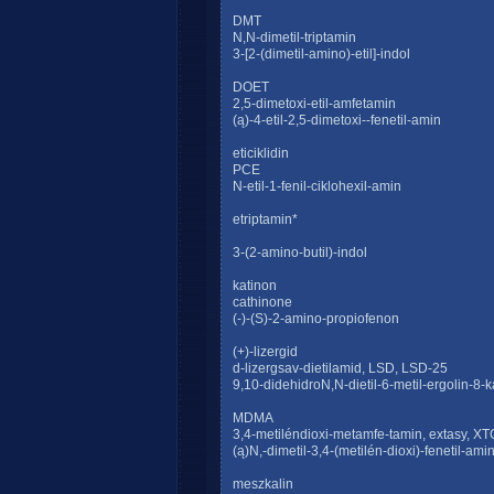
DMT
N,N-dimetil-triptamin
3-[2-(dimetil-amino)-etil]-indol
DOET
2,5-dimetoxi-etil-amfetamin
(ą)-4-etil-2,5-dimetoxi--fenetil-amin
eticiklidin
PCE
N-etil-1-fenil-ciklohexil-amin
etriptamin*
3-(2-amino-butil)-indol
katinon
cathinone
(-)-(S)-2-amino-propiofenon
(+)-lizergid
d-lizergsav-dietilamid, LSD, LSD-25
9,10-didehidroN,N-dietil-6-metil-ergolin-8-
MDMA
3,4-metiléndioxi-metamfe-tamin, extasy, XT
(ą)N,-dimetil-3,4-(metilén-dioxi)-fenetil-ami
meszkalin