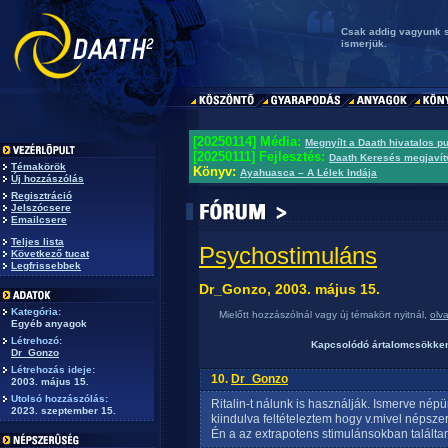
Csak addig vagyunk 
ismerjük.
[20250114] Média:
Megnyílt a Daath hivatalos p
[20250111] Fejlesztés:
Daath Keresés megjavít
Témakörök
Könyv:
Ayahuasca – A Lélek Indája
Új hozzászólás
Regisztráció
Jelszócsere
Emailcsere
Teljes lista
Psychostimuláns
Következő tucat
Legfrissebbek
Dr_Gonzo, 2003. május 15.
Kategória:
Mielőtt hozzászólnál vagy új témakört nyitnál,
olv
Egyéb anyagok
Létrehozó:
Kapcsolódó ártalomcsökken
Dr_Gonzo
Létrehozás ideje:
10.
Dr_Gonzo
2003. május 15.
Utolsó hozzászólás:
Ritalin-t nálunk is használják. Ismerve nép
2023. szeptember 15.
kiindulva feltételeztem hogy v.mivel népszer
Én a az extrapotens stimulánsokban találtam