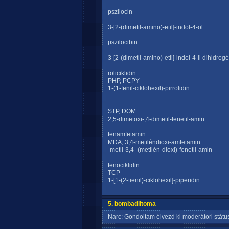
pszilocin
3-[2-(dimetil-amino)-etil]-indol-4-ol
pszilocibin
3-[2-(dimetil-amino)-etil]-indol-4-il dihidrog
roliciklidin
PHP, PCPY
1-(1-fenil-ciklohexil)-pirrolidin
STP, DOM
2,5-dimetoxi-,4-dimetil-fenetil-amin
tenamfetamin
MDA, 3,4-metiléndioxi-amfetamin
-metil-3,4 -(metilén-dioxi)-fenetil-amin
tenociklidin
TCP
1-[1-(2-tienil)-ciklohexil]-piperidin
5.
bombadiltoma
Narc: Gondoltam élvezd ki moderátori státus