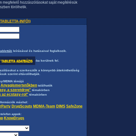
em megfelelő hozzászólásokat saját megítélésük
szben törölhetik.
K TABLETTA-INFÓ))
tabletták
leírásával és hatásaival foglalkozik.
-ba kerülnek fel.
ászólásokat a szerkesztők a könnyebb áttekinthetőség
ásuk szerint eltávolíthatják.
sy/MDMA témájú
Anyagismertetőkben
z
találhatók
asy, a szeretdrog"
témakörben
 az ecstasy-rol"
témakörben
nformációk máshol:
rParty
DrugScouts
MDMA-Team
DIMS
SafeZone
telefon appok:
pp
KnowDrugs