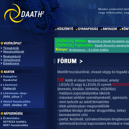
Minden emberélet tört
vagy előkészület, va
[20250114] Média:
Megnyílt a Daath hivatalos p
[20250111] Fejlesztés:
Daath Keresés megjavít
Témakörök
Könyv:
Ayahuasca – A Lélek Indája
Hozzászólások
Regisztráció
Jelszócsere
Emailcsere
Mielőtt hozzászólnál, olvasd végig és fogadd 
Kategória:
NE
Gyakorlat
küldj el olyan hozzászólást, amely:
- LEGÁLIS vagy ILLEGÁLIS szerek
BESZERZ
Létrehozó:
Siphersh
(keresés, kínálás, birtoklás, előállítás)
- hatályos jogszabályokba ütközik
Létrehozás ideje:
2004. július 7.
- másokat sértően személyeskedő, agresszív, 
Utolsó hozzászólás:
- nem tartozik az adott témakörbe
2025. október 29.
- több példányban megismétlődik
- politikai témájú (kivéve: drogpolitika, béke)
- kereskedelmi célú
Érdeklődés:
- partyt, fesztivált, szórakozóhelyet drogbesze
6079224 letöltés
- adminisztrációval kapcsolatos témákat e-mai
8057 hozzászólás