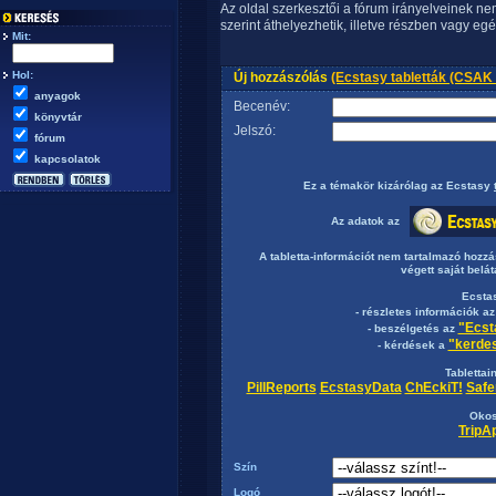
Az oldal szerkesztői a fórum irányelveinek n
szerint áthelyezhetik, illetve részben vagy egé
Mit:
Hol:
Új hozzászólás
(Ecstasy tabletták (CSA
anyagok
Becenév:
könyvtár
Jelszó:
fórum
kapcsolatok
Ez a témakör
kizárólag
az Ecstasy
Az adatok az
A tabletta-információt nem tartalmazó hozz
végett saját belát
Ecsta
- részletes információk a
"Ecst
- beszélgetés az
"kerdes
- kérdések a
Tablettai
PillReports
EcstasyData
ChEckiT!
Safe
Okos
TripA
Szín
Logó