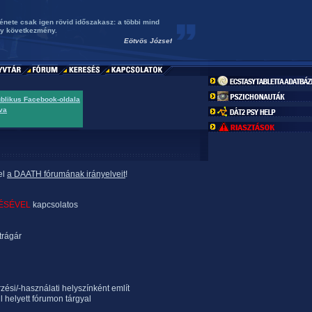
énete csak igen rövid időszakasz: a többi mind
gy következmény.
Eötvös József
ublikus Facebook-oldala
va
el
a DAATH fórumának irányelveit
!
ÉSÉVEL
kapcsolatos
trágár
rzési/-használati helyszínként említ
l helyett fórumon tárgyal