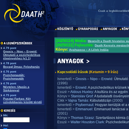
Csak a legbölcsebbek
[20250114] Média:
Megnyílt a Daath hivatalos p
[20250111] Fejlesztés:
Daath Keresés megjavít
4.79 pont
Könyv:
Ayahuasca – A Lélek Indája
Gnosis – Nipo – Erowid:
Útmutató a pszichedelikus
élményekhez (v1.1)
4.78 pont
Bsyagl Dmaa: Felzuhanás
4.76 pont
Kapcsolódó írások
(Ketamin > 9 írás)
Pszichonauták:
Pszichonauták
Ismertető >
Gnosis – Nipo – Erowid:
Útmutató 
(1996)
4.76 pont
Névtelen: Utazás a
Ismertető >
Erowid:
A pszichedelikus krízisek 
Sárkánnyal
Esszé >
Aldous Huxley:
A kultúra és az egyén
4.75 pont
Könyv >
Stanislav Grof:
A tudatalatti ösvényei
Pusztai Farkas: Két
Cikk >
Vajna Tamás:
Kábulatdizájn
(2000)
szívdobbanás közötti téridő
Ismertető >
Psybernaut:
Hogyan kerüljük el a 
Ismertető >
Emmanuel:
Emmanuel tanácsai a 
(2001)
Mit:
Könyv >
Thomas Szasz:
Szertartásos kémia (I.
Esszé >
Walter Houston Clark:
Pszichedelikum
Hol: