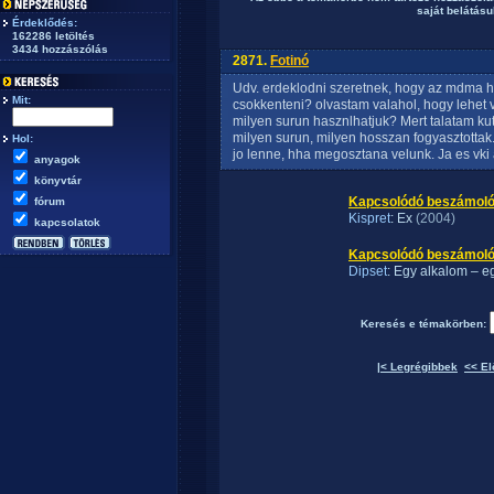
saját belátásuk
Érdeklődés:
162286 letöltés
3434 hozzászólás
2871.
Fotinó
Udv. erdeklodni szeretnek, hogy az mdma ho
Mit:
csokkenteni? olvastam valahol, hogy lehet
milyen surun hasznlhatjuk? Mert talatam kut
milyen surun, milyen hosszan fogyasztottak
Hol:
jo lenne, hha megosztana velunk. Ja es vki 
anyagok
könyvtár
Kapcsolódó beszámoló
fórum
Kispret
: Ex
(2004)
kapcsolatok
Kapcsolódó beszámolók 
Dipset
: Egy alkalom – eg
Keresés e témakörben:
|< Legrégibbek
<< El