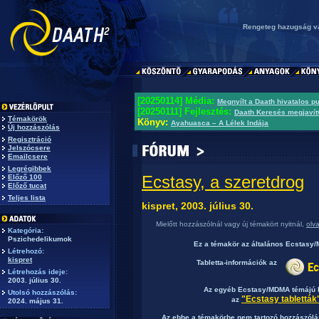
Rengeteg hazugság van
[20250114] Média:
Megnyílt a Daath hivatalos p
[20250111] Fejlesztés:
Daath Keresés megjavít
Témakörök
Könyv:
Ayahuasca – A Lélek Indája
Új hozzászólás
Regisztráció
Jelszócsere
Emailcsere
Legrégibbek
Ecstasy, a szeretdrog
Előző 100
Előző tucat
Teljes lista
kispret, 2003. július 30.
Mielőtt hozzászólnál vagy új témakört nyitnál,
olv
Kategória:
Pszichedelikumok
Ez a témakör az általános Ecstas
Létrehozó:
kispret
Tabletta-információk az
Létrehozás ideje:
2003. július 30.
Az egyéb Ecstasy/MDMA témájú b
Utolsó hozzászólás:
"Ecstasy tabletták
az
2024. május 31.
Az ebbe a témakörbe nem tartozó hozzászólás