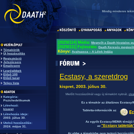
Mindig mindenre tekin
[20250114] Média:
Megnyílt a Daath hivatalos p
[20250111] Fejlesztés:
Daath Keresés megjavít
Témakörök
Könyv:
Ayahuasca – A Lélek Indája
Új hozzászólás
Regisztráció
Jelszócsere
Emailcsere
Legrégibbek
Ecstasy, a szeretdrog
Előző 100
Előző tucat
Teljes lista
kispret, 2003. július 30.
Mielőtt hozzászólnál vagy új témakört nyitnál,
olv
Kategória:
Pszichedelikumok
Ez a témakör az általános Ecstas
Létrehozó:
kispret
Tabletta-információk az
Létrehozás ideje:
2003. július 30.
Az egyéb Ecstasy/MDMA témájú b
Utolsó hozzászólás:
"Ecstasy tabletták
az
2024. május 31.
Az ebbe a témakörbe nem tartozó hozzászólás