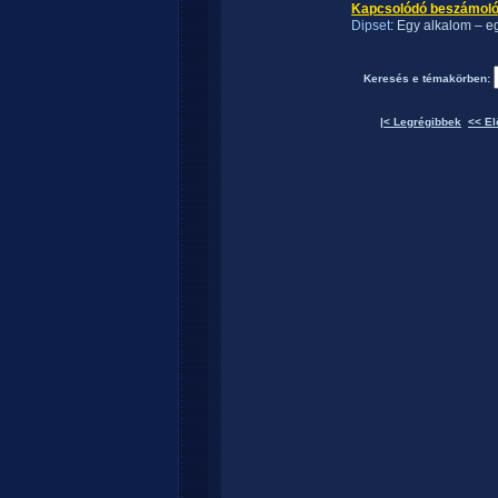
Kapcsolódó beszámolók 
Dipset
: Egy alkalom – eg
Keresés e témakörben:
|< Legrégibbek
<< El