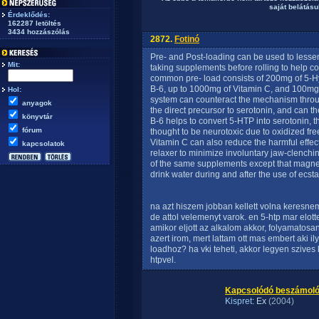
saját belátásuk
Érdeklődés:
162287 letöltés
3434 hozzászólás
2872.
Fotinó
Pre- and Post-loading can be used to lessen
Mit:
taking supplements before rolling to help cou
common pre- load consists of 200mg of 5-H
B-6, up to 1000mg of Vitamin C, and 100mg
Hol:
system can counteract the mechanism thro
anyagok
the direct precursor to serotonin, and can 
könyvtár
B-6 helps to convert 5-HTP into serotonin, 
fórum
thought to be neurotoxic due to oxidized fre
Vitamin C can also reduce the harmful eff
kapcsolatok
relaxer to minimize involuntary jaw-clenchi
of the same supplements except that magnesi
drink water during and after the use of ecsta
na azt hiszem jobban kellett volna keresne
de attol velemenyt varok. en 5-htp mar elot
amikor eljott az alkalom akkor, folyamatosa
azert irom, mert lattam ott mas embert aki i
loadhoz? ha vki teheti, akkor legyen szives 
htpvel.
Kapcsolódó beszámoló
Kispret
: Ex
(2004)