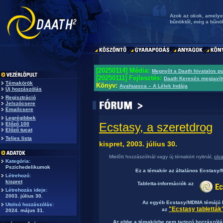
Azok az okok, amelyek
bűnöktől, még a bűnö
[20250114] Média:
Megnyílt a Daath hivatalos p
[20250111] Fejlesztés:
Daath Keresés megjavít
Témakörök
Könyv:
Ayahuasca – A Lélek Indája
Új hozzászólás
Regisztráció
Jelszócsere
Emailcsere
Legrégibbek
Ecstasy, a szeretdrog
Előző 100
Előző tucat
Teljes lista
kispret, 2003. július 30.
Mielőtt hozzászólnál vagy új témakört nyitnál,
olv
Kategória:
Pszichedelikumok
Ez a témakör az általános Ecstas
Létrehozó:
kispret
Tabletta-információk az
Létrehozás ideje:
2003. július 30.
Az egyéb Ecstasy/MDMA témájú b
Utolsó hozzászólás:
"Ecstasy tabletták
az
2024. május 31.
Az ebbe a témakörbe nem tartozó hozzászólás