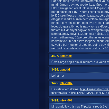
Pár hete még nyáron két haverommal volt s
mindhárman egy negyeddel kezdtünk, mert n
Ettől nem igazan éreztünk semmit 45perc u
pedig egy felet. Egy 15perc kellett es kb e
jó :DD szeriflesses nagyon izzasztó, pörgete
eléggé kikezdte hiszen nem volt nálam rago
hirtelen egy masfel ora elteltevel ramjot
levegőt, igaz a tömeg is nagy volt es kifogy
tudtam mit kihanyni nagyon feszengtem ugy
szoritottam az egyik kezemmel a másikat. Ez
vizet, leültem egy 10percre pihenni es uta
kedvem volt. Tehat összességebe szerintem 
ez volt a baj meg lehet elég lett volna egy 
nem volt, szerintem is kurva jo csak az a 10
3427.
kemotox
Üdv! Sárga pajzs alakú Tesláról tud valaki 
3426.
ppnqdd
Leírtam :)
3425.
infekt007
Ha valakit érdekelne:
http://kepkezelo.com/
fbclid=IwAR15ktNF1Zvij20MSN3HpbPMR
3424.
infekt007
Mit gondoltok pár nap Triptofán szedésével 