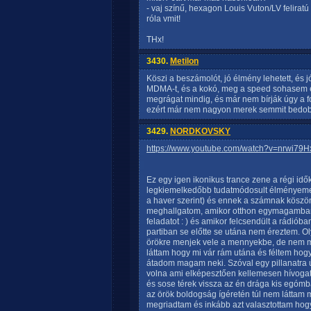
- vaj színű, hexagon Louis Vuton/LV feliratú
róla vmit!
THx!
3430.
Metilon
Köszi a beszámolót, jó élmény lehetett, és 
MDMA-t, és a kokó, meg a speed sohasem ér
megrágat mindig, és már nem bírják úgy a f
ezért már nem nagyon merek semmit bedob
3429.
NORDKOVSKY
https://www.youtube.com/watch?v=nrwi79
Ez egy igen ikonikus trance zene a régi id
legkiemelkedőbb tudatmódosult élményemet 2
a haver szerint) és ennek a számnak köszönh
meghallgatom, amikor otthon egymagamban a
feladatot : ) és amikor felcsendült a rádiób
partiban se előtte se utána nem éreztem. O
örökre menjek vele a mennyekbe, de nem
láttam hogy mi vár rám utána és féltem hog
átadom magam neki. Szóval egy pillanatra 
volna ami elképesztően kellemesen hívogat
és sose térek vissza az én drága kis egómba
az örök boldogság ígéretén túl nem láttam
megriadtam és inkább azt valasztottam h