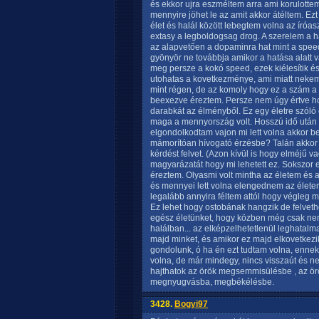
és ekkor ujra eszméltem arra ami korulotte
mennyire jöhet le az amit akkor átéltem. Ez
élet és halál között lebegtem volna az íróa
extasy a legboldogsag drog. A szerelem a 
az alapvetően a dopaminra hat mint a speed
gyönyör ne továbbja amikor a hatása alatt v
meg persze a kokó speed, ezek kiélesítik és
utohatas a kovetkezménye, ami miatt neke
mint régen, de az komoly hogy ez a szám a 
beexezve éreztem. Persze nem úgy értve ho
darabkát az élményből. Ez egy életre szóló e
maga a mennyország volt. Hosszú idő után
elgondolkodtam vajon mi lett volna akkor
mámorítóan hívogató érzésbe? Talán akkor 
kérdést felvet. (Azon kívül is hogy elméjű v
magyarázatát hogy mi lehetett ez. Sokszor 
éreztem. Olyasmi volt mintha az életem és a
és mennyei lett volna elengednem az élete
legalább annyira féltem attól hogy végleg 
Ez lehet hogy ostobának hangzik de felvethet
egész életünket, hogy közben még csak nem
halálban... az elképzelhetetlenül leghata
majd minket, és amikor ez majd elkovetkezik
gondolunk, ó ha én ezt tudtam volna, enne
volna, de már mindegy, nincs visszaút és 
hajthatok az örök megsemmisülésbe , az ö
megnyugvásba, megbékélésbe.
3428.
Bogyi97