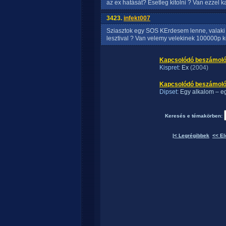
az ex hatását? Esetleg kitolni ? Van ezzel 
3423.
infekt007
Sziasztok egy SOS KErdesem lenne, valaki ta
lesztival ? Van velemy velekinek 100000p 
Kapcsolódó beszámoló
Kispret
: Ex
(2004)
Kapcsolódó beszámolók 
Dipset
: Egy alkalom – eg
Keresés e témakörben:
|< Legrégibbek
<< El