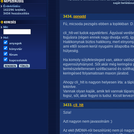
saját belátásuk
Érdeklődés:
162296 letöltés
3434 hozzászólás
3434.
ppnqdd
Fú, micsoda pezsgés ebben a topikkban :D.
Mit:
cli_hlt-vel tudok egyetérteni. Ágyúval ver
fogyásra (régen ennek nagy divatja volt), 
Hol:
Hatékonynak biztos hatékony, mert elnyomja 
anyagok
ami ettől sosem kerül nyugalmi állapotba m
könyvtár
hülyeség.
fórum
Ha komoly súlyfelesleged van, akkor valósz
kapcsolatok
egyensúlyhiányod. Sőt akár még keringési p
természetellenesen szétfacsarod és szétha
keringésed folyamatosan maxon járatod.
Ahogy cli_hlt is nagyon helyesen írta: a táp
tekintve.
Vannak olyan kaják, amik teli vannak tápan
fogsz, sőt, akár fogyni is tudsz. Kicsit tervezni
3433.
cli_hlt
Szia!
Azt nagyon nem javasolnám :)
Az ekit (MDMA-ról beszélünk) nem jó nagyon