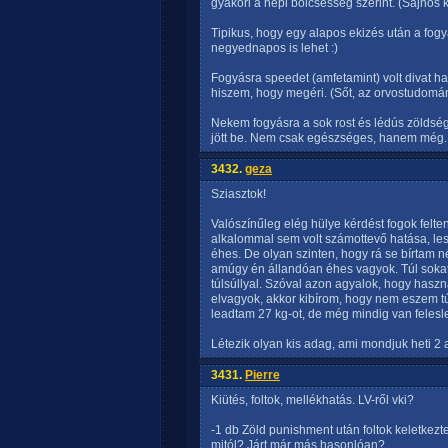
gyakori a népi bölcsesség szerint. (Sajnos 
Tipikus, hogy egy alapos ekizés után a f
negyednapos is lehet :)
Fogyásra speedet (amfetamint) volt divat has
hiszem, hogy megéri. (Sőt, az orvostudomá
Nekem fogyásra a sok rost és lédús zöldsé
jött be. Nem csak egészséges, hanem még..
3432.
geza
Sziasztok!
Valószínűleg elég hülye kérdést fogok felte
alkalommal sem volt számottevő hatása, les
éhes. De olyan szinten, hogy rá se bírtam n
amúgy én állandóan éhes vagyok. Túl sokat
túlsúllyal. Szóval azon agyalok, hogy hasz
elvagyok, akkor kibírom, hogy nem eszem t
leadtam 27 kg-ot, de még mindig van felesleg
Létezik olyan kis adag, ami mondjuk heti 
3431.
Pierre
Kiütés, foltok, mellékhatás. LV-ről vki?
-1 db Zöld punishment után foltok keletkez
mitól? Járt már más hasonlóan?