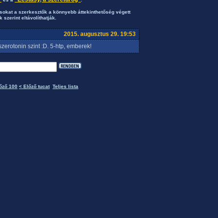
okat a szerkesztők a könnyebb áttekinthetőség végett
 szerint eltávolíthatják.
2015. augusztus 29. 19:53
zerotonin szint :D. 5-htp, emberek!
őző 100
< Előző tucat
Teljes lista