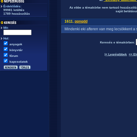
Érdeklődés:
Az ebbe a témakörbe nem tartozó hozzászólás
99981 letöltés
saját belátásuk
1789 hozzászólás
1611.
ppnqdd
Mit:
Mindenki eki afteren van meg lecsökkent a s
Hol:
Keresés e témakörben:
anyagok
könyvtár
|< Legrégibbek
<< El
fórum
kapcsolatok