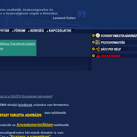
rtra oszthatók: tisztességesekre és
és a tisztességesek végzik a felosztást.
Leonard Cohen
ublikus Facebook-oldala
va
asd el a DAATH fórumának irányelveit
!
/MDMA témájú
kérdések
számára van fenntartva.
-ban találhatók.
Anyagismertetőkben
ormációk az
találhatók.
eszélgetésekre két másik témakör is van:
"
"Ecstasy, a szeretdrog"
és a
.