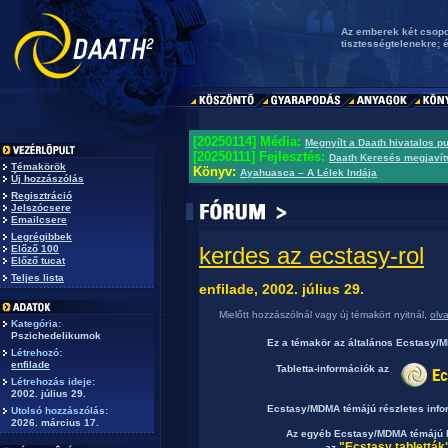
Az emberek két csopo
tisztességtelenekre; 
[20250114] Média:
Megnyílt a Daath hivatalos p
[20250111] Fejlesztés:
Daath Keresés megjavít
Témakörök
Könyv:
Ayahuasca – A Lélek Indája
Új hozzászólás
Regisztráció
Jelszócsere
Emailcsere
Legrégibbek
kerdes az ecstasy-rol
Előző 100
Előző tucat
Teljes lista
enfilade, 2002. július 29.
Mielőtt hozzászólnál vagy új témakört nyitnál,
olv
Kategória:
Pszichedelikumok
Ez a témakör az általános Ecstasy
Létrehozó:
enfilade
Tabletta-információk az
Létrehozás ideje:
2002. július 29.
Ecstasy/MDMA témájú részletes inf
Utolsó hozzászólás:
2026. március 17.
Az egyéb Ecstasy/MDMA témájú b
"Ecstasy tabletták
az