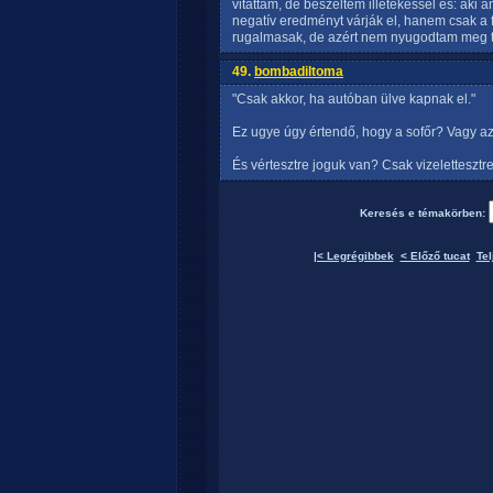
vitattam, de beszéltem illetékessel és: aki 
negatív eredményt várják el, hanem csak a 
rugalmasak, de azért nem nyugodtam meg t
49.
bombadiltoma
"Csak akkor, ha autóban ülve kapnak el."
Ez ugye úgy értendő, hogy a sofőr? Vagy az
És vértesztre joguk van? Csak vizeletteszt
Keresés e témakörben:
|< Legrégibbek
< Előző tucat
Tel