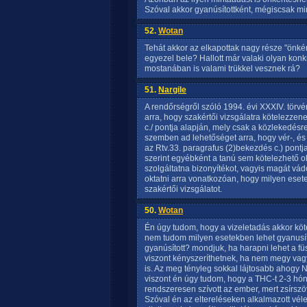
Szóval akkor gyanúsítottként, mégiscsak m
52.
Wotan
Tehát akkor az elkapottak nagy része "önkén
egyezel bele? Hallott már valaki olyan kon
mostanában is valami trükkel vesznek rá?
51.
Nargile
A rendőrségről szóló 1994. évi XXXIV. törvé
arra, hogy szakértői vizsgálatra kötelezzen
c./ pontja alapján, mely csak a közlekedés
szemben ad lehetőséget arra, hogy vér-, és 
az Rtv.33. paragrafus (2)bekezdés c.) pontja
szerint egyébként a tanú sem kötelezhető ol
szolgáltatna bizonyítékot, vagyis magát vád
oktatni arra vonatkozóan, hogy milyen esete
szakértői vizsgálatot.
50.
Wotan
Én úgy tudom, hogy a vizeletadás akkor köt
nem tudom milyen esetekben lehet gyanusítot
gyanúsított? mondjuk, ha harapni lehet a fü
viszont kényszeríthetnek, ha nem megy vagy
is. Az meg tényleg sokkal lájtosabb ahogy N
viszont én úgy tudom, hogy a THC-t 2-3 hónap
rendszeresen szívott az ember, mert zsírszö
Szóval én az eltereléseken alkalmazott véle