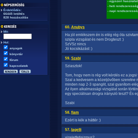
- egyszeri használat
- heti rendszeressé
Érdeklődés:
- napi rendszeressé
66445 letöltés
828 hozzászólás
60.
Anubys
Mit:
Ha jól emlékszem én is elég rég óta szivtam
szipla vizsgálat és nem Drogteszt :)
Hol:
SzVSz nincs
anyagok
Jó kocsikázást :)
könyvtár
59.
Szabi
fórum
Sziasztok!
kapcsolatok
Tom, hogy nem is rég volt kérdés ez a jogsi 
Szal a kedvesem a közeljövőben szeretne m
minden nap 2-3 spanglit, szal gyanítom elég
Az ilyen alkalmassági vizsgálat során történ
egy speciálisan drogra irányuló teszt? És eg
Szabi
58.
fiam
Ezért is kék a háttér :)
57.
lagelli
vizeletfetisizmus?