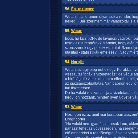
56.
Én+te+ö=gén
Wotan, itt a fórumon olyan sok a rendör, ho
neked :) Bár szerintem már válaszoltál is a 
55.
Wotan
bocs, ha kicsit OFF, de kíváncsi vagyok, hog
teszik ezt a rendőrök? Mármint, hogy elég 
szerezzenek egy pozitív vizeletet. Személ
utasítás - statisztikák emelése? ...vagy miér
54.
Nargile
Wotan: ez egy elég nehéz ügy. Korábban vol
visszautasították a vizeletadást, de végül ad
a bíróság elé vittük, de a bíró ellenünk ítél
az igazságszolgáltatás. Van papíron egy tör
tart tiszteletben.
De ha valaki visszautasítja a vizeletadást
forduljon hozzánk, minden ilyen ügyet elvál
53.
Wotan
Nos, igen ez az amit már korábban asszem'
Drogriporter:
"Ha valaki nem gyanúsított, csak tanú, akko
panaszt tehet az ügyészségen, ha sérelem ér
elő embereket a rendőrségre, és ott a vizelet
Azonban az ilyen mintaadást is önkéntesnek 