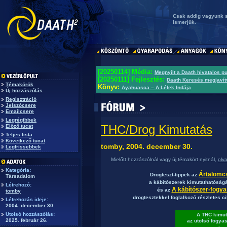
Csak addig vagyunk 
ismerjük.
[20250114] Média:
Megnyílt a Daath hivatalos p
[20250111] Fejlesztés:
Daath Keresés megjavít
Témakörök
Könyv:
Ayahuasca – A Lélek Indája
Új hozzászólás
Regisztráció
Jelszócsere
Emailcsere
Legrégibbek
THC/Drog Kimutatás
Előző tucat
Teljes lista
Következő tucat
tomby, 2004. december 30.
Legfrissebbek
Mielőtt hozzászólnál vagy új témakört nyitnál,
olv
Kategória:
Ártalomc
Drogteszt-tippek az
Társadalom
a kábítószerek kimutathatóságá
Létrehozó:
A kábítószer-fogya
és az
tomby
drogtesztekkel foglalkozó részletes c
Létrehozás ideje:
2004. december 30.
Utolsó hozzászólás:
A THC kimut
2025. február 26.
az utolsó fogya