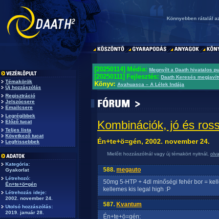
Könnyebben rátalál az 
[20250114] Média:
Megnyílt a Daath hivatalos p
[20250111] Fejlesztés:
Daath Keresés megjavít
Témakörök
Könyv:
Ayahuasca – A Lélek Indája
Új hozzászólás
Regisztráció
Jelszócsere
Emailcsere
Legrégibbek
Kombinációk, jó és ros
Előző tucat
Teljes lista
Következő tucat
Én+te+ö=gén, 2002. november 24.
Legfrissebbek
Mielőtt hozzászólnál vagy új témakört nyitnál,
olv
Kategória:
588.
megauto
Gyakorlat
Létrehozó:
50mg 5-HTP + 4dl minőségi fehér bor = kellem
Én+te+ö=gén
kellemes kis legal high :P
Létrehozás ideje:
2002. november 24.
587.
Kvantum
Utolsó hozzászólás:
2019. január 28.
Én+te+ö=gén: