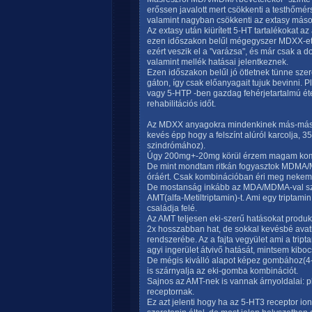
erőssen javalott mert csökkenti a testhőmérs
valamint nagyban csökkenti az extasy máso
Az extasy után kiürített 5-HT tartalékokat az
ezen időszakon belűl mégegyszer MDXX-et 
ezért veszik el a "varázsa", és már csak a
valamint mellék hatásai jelentkeznek.
Ezen időszakon belűl jó ötletnek tünne szer
gáton, így csak előanyagait tujuk bevinni. 
vagy 5-HTP -ben gazdag fehérjetartalmú étel
rehabilitációs időt.
Az MDXX anyagokra mindenkinek más-más
kevés épp hogy a felszínt alúról karcolja, 
szindrómához).
Úgy 200mg+-20mg körül érzem magam kom
De mint mondtam ritkán fogyasztok MDMA/MDA-
óráért. Csak kombinációban éri meg nekem
De mostanság inkább az MDA/MDMA-val sz
AMT(alfa-Metiltriptamin)-t. Ami egy triptam
családja felé.
Az AMT teljesen eki-szerű hatásokat produ
2x hosszabban hat, de sokkal kevésbé avat
rendszerébe. Az a fajta vegyület ami a tri
agyi ingerület átvivő hatását, mintsem kiboc
De mégis kiválló alapot képez gombához(4-
is szárnyalja az eki-gomba kombinációt.
Sajnos az AMT-nek is vannak árnyoldalai: pl
receptornak.
Ez azt jelenti hogy ha az 5-HT3 receptor io