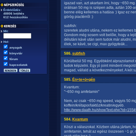
igazad van, azt akartam írni, hogy ~650 mg
orálisan 50 mg is szépen adta, aztán 100-asá
Érdeklődés:
benne elég kellemes a hatása :) Igaz ez nem
48806 letöltés
görög piactérről :)
612 hozzászólás
subfish:
szeretek aludni utána, nekem ez kellemes 
Mit:
Gondom még sosem volt belőle, hogy a lejö
délutáni kávé után sem tudok már aludni, 
Hol:
élek, se kávé, se cigi, max gyógyteák...
anyagok
586.
subfish
könyvtár
fórum
Körülbelül 50 mg. Egyébként alprazolamot
kapcsolatok
tudok képzelni. Egy jó joint mindent megold
magad, vállald a következményeket. A két s
585.
Én+te+ö=gén
Kvantum:
"~650 mg amfetamin"
Nem, az csak ~650 mg speed, vagyis 50 m
koffein/krétapor/laktóz/kreatin/egyéb.
http://www.daath.hu/showText.php?id=155#
584.
Kvantum
Köszi a válaszokat. Közben utána jártam, 
amfetamin, tehát az egész összesen ~1 gr, 