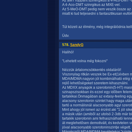
Az aMT roppant szinergikus a 4-Aco-DMT -v
A 4-Aco-DMT szinrgikus az MXE-vel.
Az 5-MeO-DMT pedig nem veszik össze az 
miatt ki tud teljesedni s fantasztikusan eufór
Túl közeli az élmény, még integrálódnia kell,
Üdv.
578.
SandyG
Halihó!
"Lehetett volna még fokozni"
Nézzük ártalomcsökkentés oldaláról!
Viszonylag ritkán veszek be Ex-et(1évben 
MDA/MDMA nagyon jól kombinálható elég so
rejlő lehetőségeket szeretem kihasználni.
Az MDXX anyagok a szerotonin(5-HT) masszí
szinapszisokban és ezzel egy időben felem
tartalékai.Önmagában az extasy-feeling egy
alacsony szerotonin szintet hagy maga után
tartó a normálisnál alacsonyabb agyi szerot
Mint ahogy jól ismeri az érzést aki "1 jól si
a másik után (amiből az utolsó 2-3db már b
tartalék szerotonin ami felhasználható len
át meglehetősen demotivált, és kedvtelen vé
jóval alacsonyabb szerotoninszintje végett.
Másrészről MDA/MDMA bevételekor "szinte 