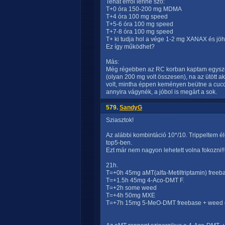
Tehát erről lenne szó:
T+0 óra 150-200 mg MDMA
T+4 óra 100 mg speed
T+5-6 óra 100 mg speed
T+7-8 óra 100 mg speed
T+ ki tudja hol a vége 1-2 mg XANAX és jöh
Ez így működhet?
Más:
Még régebben az RC korban kaptam egysz
(olyan 200 mg volt összesen), na az ütött a
volt, mintha éppen keményen beütne a cucc
annyira vágynék, a jóbol is megárt a sok.
579.
SandyG
Sziasztok!
Az alábbi kombintáció 10*/10. Trippeltem 
top5-ben.
Ezt már nem nagyon lehetett volna fokozni!!
21h.
T=+0h 45mg aMT(alfa-Metiltriptamin) freeb
T=+1.5h 45mg 4-Aco-DMT F.
T=+2h some weed
T=+4h 50mg MXE
T=+7h 15mg 5-MeO-DMT freebase + weed c