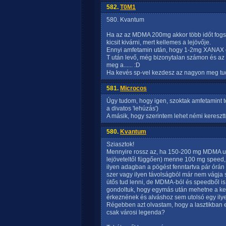
582.
T0M1
580. Kvantum
Ha az az MDMA 200mg akkor több időt fogsz
kicsit kivárni, mert kellemes a lejövője.
Ennyi amfetamin után, hogy 1-2mg XANAX elé
T után levő, még bizonytalan számon és az
meg a...... :D
Ha kevés sp-vel kezdesz az nagyon meg tud
581.
Microcos
Úgy tudom, hogy igen, szoktak amfetamint te
a divatos 'lehúzás')
A másik, hogy szerintem lehet némi keresz
580.
Kvantum
Sziasztok!
Mennyire rossz az, ha 150-200 mg MDMA ut
lejöveteltől függően) menne 100 mg speed
ilyen adagban a pögést fenntartva pár órán á
szer vagy ilyen távolságból már nem vágja 
ütős tud lenni, de MDMA-ból és speedből is
gondoltuk, hogy egymás után mehetne a kett
érkeznének és alváshoz sem utolsó egy ilye
Régebben azt olvastam, hogy a lasztikban
csak városi legenda?