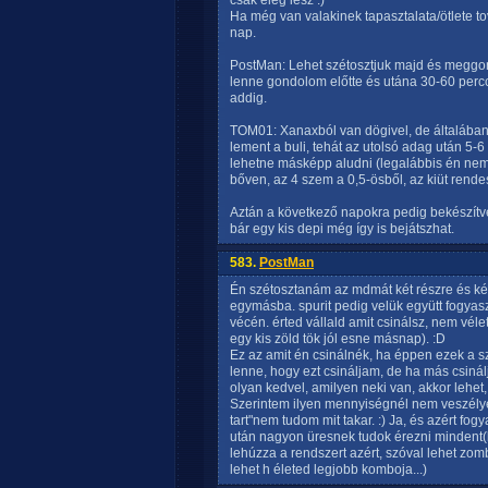
csak elég lesz :)
Ha még van valakinek tapasztalata/ötlete t
nap.
PostMan: Lehet szétosztjuk majd és meggon
lenne gondolom előtte és utána 30-60 per
addig.
TOM01: Xanaxból van dögivel, de általában
lement a buli, tehát az utolsó adag után 5-
lehetne másképp aludni (legalábbis én nem 
bőven, az 4 szem a 0,5-ösből, az kiüt rendes
Aztán a következő napokra pedig bekészítv
bár egy kis depi még így is bejátszhat.
583.
PostMan
Én szétosztanám az mdmát két részre és ké
egymásba. spurit pedig velük együtt fogya
vécén. érted vállald amit csinálsz, nem vél
egy kis zöld tök jól esne másnap). :D
Ez az amit én csinálnék, ha éppen ezek a
lenne, hogy ezt csináljam, de ha más csinál
olyan kedvel, amilyen neki van, akkor lehet
Szerintem ilyen mennyiségnél nem veszélye
tart"nem tudom mit takar. :) Ja, és azért fog
után nagyon üresnek tudok érezni mindent(
lehúzza a rendszert azért, szóval lehet zomb
lehet h életed legjobb komboja...)