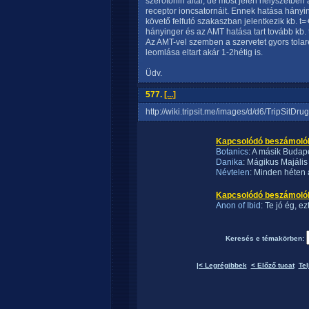
szerotonin által, de most jelen helyszetben 
receptor ioncsatornáit. Ennek hatása hányi
követő felfutó szakaszban jelentkezik kb. t
hányinger és az AMT hatása tart tovább kb. 
Az AMT-vel szemben a szervetet gyors tolar
leomlása eltart akár 1-2hétig is.
Üdv.
577.
[...]
http://wiki.tripsit.me/images/d/d6/TripSitDr
Kapcsolódó beszámolók
Botanics
: A másik Budap
Danika
: Mágikus Majális
Névtelen
: Minden héten 
Kapcsolódó beszámolók /
Anon of Ibid
: Te jó ég, e
Keresés e témakörben:
|< Legrégibbek
< Előző tucat
Tel