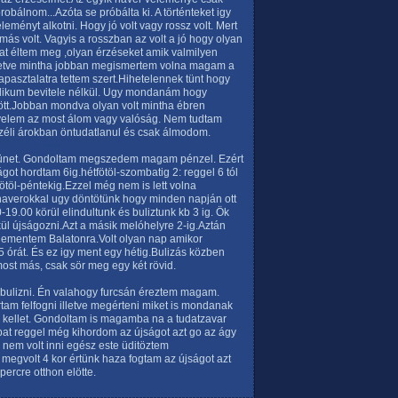
probálnom...Azóta se próbálta ki. A történteket igy
ményt alkotni. Hogy jó volt vagy rossz volt. Mert
más volt. Vagyis a rosszban az volt a jó hogy olyan
t éltem meg ,olyan érzéseket amik valmilyen
illetve mintha jobban megismertem volna magam a
asztalatra tettem szert.Hihetelennek tünt hogy
delikum bevitele nélkül. Ugy mondanám hogy
zött.Jobban mondva olyan volt mintha ébren
 velem az most álom vagy valóság. Nem tudtam
zéli árokban öntudatlanul és csak álmodom.
i szünet. Gondoltam megszedem magam pénzel. Ezért
ot hordtam 6ig.hétfötöl-szombatig 2: reggel 6 tól
töl-péntekig.Ezzel még nem is lett volna
a haverokkal ugy döntötünk hogy minden napján ott
19.00 körül elindultunk és buliztunk kb 3 ig. Ök
ül újságozni.Azt a másik melóhelyre 2-ig.Aztán
 lementem Balatonra.Volt olyan nap amikor
 órát. És ez igy ment egy hétig.Bulizás közben
ost más, csak sör meg egy két rövid.
k bulizni. Én valahogy furcsán éreztem magam.
rtam felfogni illetve megérteni miket is mondanak
kellet. Gondoltam is magamba na a tudatzavar
at reggel még kihordom az újságot azt go az ágy
nem volt inni egész este üditöztem
li megvolt 4 kor értünk haza fogtam az újságot azt
ercre otthon elötte.