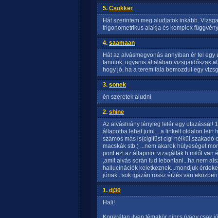
5.
Csokker
Hát szerintem meg aludjatok inkább. Vizsg
trigonometrikus alakja és komplex függvén
4.
saamaan
Hát az alvásmegvonás annyiban ér fel egy u
tanulok, ugyanis általában vizsgaidőszak ala
hogy jó, ha a terem fala bemozdul egy vizsg
3.
sonek
én szeretek aludni
2.
shine
Az alváshiány tényleg felér egy utazással! 1
állapotba lehet jutni....a linkelt oldalon lei
számos más is(cigifüst cigi nélkül,szakadó 
macskák stb.) ...nem akarok hülyeséget mon
pont ezt az állapotot vizsgálták h mitől van
,amit alvás során tud lebontani...ha nem als
hallucinációk keletkeznek...mondjuk érdek
jónak...sok igazán rossz érzés van eközben.
1.
dj30
Hali!
Konkrétan ilyen témakör nincs (vagy csak jól