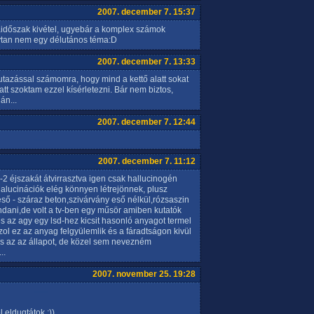
2007. december 7. 15:37
aidőszak kivétel, ugyebár a komplex számok
ytan nem egy délutános téma:D
2007. december 7. 13:33
tazással számomra, hogy mind a kettő alatt sokat
tt szoktam ezzel kísérletezni. Bár nem biztos,
án...
2007. december 7. 12:44
2007. december 7. 11:12
-2 éjszakát átvirrasztva igen csak hallucinogén
rt halucinációk elég könnyen létrejönnek, plusz
eső - száraz beton,szivárvány eső nélkül,rózsaszin
dani,de volt a tv-ben egy műsör amiben kutatók
 és az agy egy lsd-hez kicsit hasonló anyagot termel
zol ez az anyag felgyülemlik és a fáradtságon kivül
es az az állapot, de közel sem nevezném
..
2007. november 25. 19:28
 eldugtátok :))