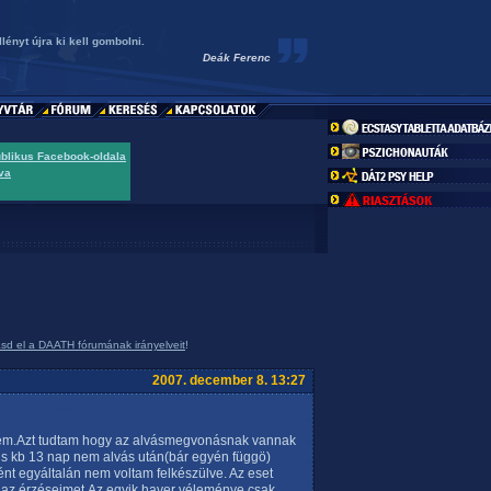
lényt újra ki kell gombolni.
Deák Ferenc
ublikus Facebook-oldala
va
asd el a DAATH fórumának irányelveit
!
2007. december 8. 13:27
elem.Azt tudtam hogy az alvásmegvonásnak vannak
 s kb 13 nap nem alvás után(bár egyén függö)
tént egyáltalán nem voltam felkészülve. Az eset
 az érzéseimet.Az egyik haver véleménye csak