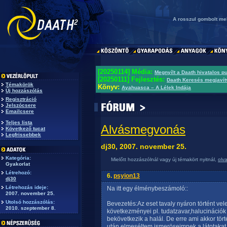
A rosszul gombolt mel
[20250114] Média:
Megnyílt a Daath hivatalos p
[20250111] Fejlesztés:
Daath Keresés megjavít
Témakörök
Könyv:
Ayahuasca – A Lélek Indája
Új hozzászólás
Regisztráció
Jelszócsere
Emailcsere
Teljes lista
Alvásmegvonás
Következő tucat
Legfrissebbek
dj30, 2007. november 25.
Kategória:
Mielőtt hozzászólnál vagy új témakört nyitnál,
olv
Gyakorlat
Létrehozó:
6.
psyion13
dj30
Létrehozás ideje:
Na itt egy élménybeszámoló::
2007. november 25.
Utolsó hozzászólás:
Bevezetés:Az eset tavaly nyáron történt v
2010. szeptember 8.
következményei pl. tudatzavar,halucinációk
bekövetkezik a halál. De erre ami akkor tör
után elmeséltem ismeröseimnek a látotakat