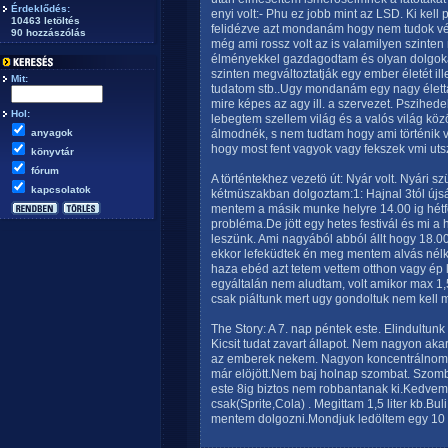
Érdeklődés:
enyi volt:- Phu ez jobb mint az LSD. Ki kell 
10463 letöltés
felidézve azt mondanám hogy nem tudok véle
90 hozzászólás
még ami rossz volt az is valamilyen szinten 
élményekkel gazdagodtam és olyan dolgoka
szinten megváltoztatják egy ember életét 
Mit:
tudatom stb..Ugy mondanám egy nagy élettap
mire képes az agy ill. a szervezet. Pszihe
Hol:
lebegtem szellem világ és a valós világ kö
anyagok
álmodnék, s nem tudtam hogy ami történik
hogy most fent vagyok vagy fekszek vmi uts
könyvtár
fórum
A történtekhez vezetö út: Nyár volt. Nyár
kapcsolatok
kétmüszakban dolgoztam:1: Hajnal 3tól újság
mentem a másik munke helyre 14.00 ig hétfö
probléma.De jött egy hetes festivál és mi 
leszünk. Ami nagyából abból állt hogy 18.00-
ekkor lefeküdtek én meg mentem alvás nélk
haza ebéd azt tetem vettem otthon vagy ép
egyáltalán nem aludtam, volt amikor max 1,5
csak piáltunk mert ugy gondoltuk nem kell m
The Story: A 7. nap péntek este. Elindultun
Kicsit tudat zavart állapot. Nem nagyon aka
az emberek nekem. Nagyon koncentrálnom 
már elöjött.Nem baj holnap szombat. Szomb
este 8ig biztos nem robbantanak ki.Kedvem 
csak(Sprite,Cola) . Megittam 1,5 liter kb.Bu
mentem dolgozni.Mondjuk ledöltem egy 10 p