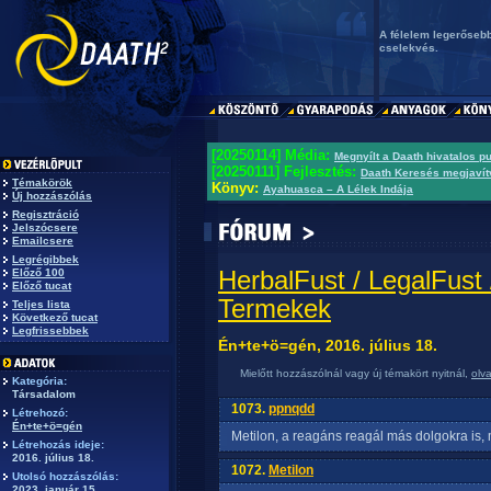
A félelem legerősebb
cselekvés.
[20250114] Média:
Megnyílt a Daath hivatalos p
[20250111] Fejlesztés:
Daath Keresés megjavít
Témakörök
Könyv:
Ayahuasca – A Lélek Indája
Új hozzászólás
Regisztráció
Jelszócsere
Emailcsere
Legrégibbek
HerbalFust / LegalFust
Előző 100
Előző tucat
Termekek
Teljes lista
Következő tucat
Legfrissebbek
Én+te+ö=gén, 2016. július 18.
Mielőtt hozzászólnál vagy új témakört nyitnál,
olv
Kategória:
Társadalom
1073.
ppnqdd
Létrehozó:
Én+te+ö=gén
Metilon, a reagáns reagál más dolgokra is, m
Létrehozás ideje:
2016. július 18.
1072.
Metilon
Utolsó hozzászólás:
2023. január 15.