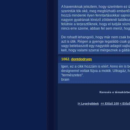
A haveroknak jeleztem, hogy szerintem ez 
szerintük tök oké, meg megbízható embertől
hozzá mindenki ilyen fenntartásokkal sajno
nagyon gyatrának kinéző zöldeknél találkozt
felütnie a terjesztőknek, hogy el tudják sóz
nincs erre szeme, abban fel sem merül, hog
De rohadt lehangoló, hogy már nem csak bo
azt is ütik. Régen a gyenge legalább csak g
vagy belebaszott egy nagyobb adagot vajba, 
kell, hogy valami szarral mérgeznek a gátlás
1062.
dontdodrugs
Igen, ez a cikk hozzám is elért. Anno én is
designerrel voltak fújva a mokik. Ultragáz,
"természetes".
brain
Keresés e témakörbe
|< Legrégibbek
<< Előző 100
< Előző