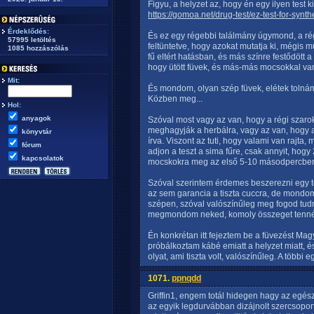
Figyu, a helyzet az, hogy én egy ilyen test ki
https://gomoa.net/drug-test/ez-test-for-syn
Érdeklődés:
És ez egy régebbi találmány úgymond, a ré
57995 letöltés
feltüntetve, hogy azokat mutatja ki, mégis műk
1085 hozzászólás
fű eltért hatásban, és más színre festődött a
hogy ütött füvek, és más-más mocsokkal va
Mit:
És mondom, olyan szép füvek, elétek tolnám,
Közben meg...
Hol:
anyagok
Szóval most vagy az van, hogy a régi szarok
meghagyják a herbálra, vagy az van, hogy a
könyvtár
írva. Viszont az tuti, hogy valami van rajt
fórum
adjon a teszt a sima fűre, csak annyit, hogy 
kapcsolatok
mocskokra meg az első 5-10 másodpercben re
Szóval szerintem érdemes beszerezni egy te
az sem garancia a tiszta cuccra, de mondom, 
szépen, szóval valószínűleg meg fogod tudni 
megmondom neked, komoly összeget tennék 
Én konkrétan itt fejeztem be a füvezést Mag
próbálkoztam kábé emiatt a helyzet miatt, é
olyat, ami tiszta volt, valószínűleg. A többi 
1071.
ppnqdd
Griffin1, engem totál hidegen hagy az egés
az egyik legdurvábban dizájnolt szercsoport