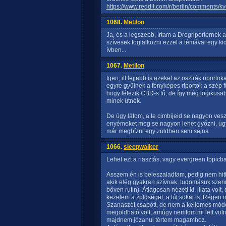
https://www.reddit.com/r/berlin/comments/
1068.
Metilon
Ja, és a legszebb, írtam a Drogriporternek 
szívesek foglalkozni ezzel a témával egy ki
ívben...
1067.
Metilon
Igen, itt lejjebb is ezeket az osztrák riport
egyre gyűlnek a fényképes riportok a szép 
hogy létezik CBD-s fű, de így még logikusab
minek ütnék.
De úgy látom, a te cimbijeid se nagyon vesz
enyémeket meg se nagyon lehet győzni, úgy
már megbízni egy zöldben sem sajna.
1066.
sleepwalker
Lehet ezt a riasztás, vagy evergreen topicba
Asszem én is beleszaladtam, pedig nem hitt
akik elég gyakran szívnak, tudomásuk szeri
bőven rutin). Átlagosan nézett ki, illata volt,
kezelem a zöldséget, a túl sokat is. Régen 
Szanaszét csapott, de nem a kellemes módo
megoldható volt, amúgy nemtom mi lett voln
majdnem józanul tértem magamhoz.