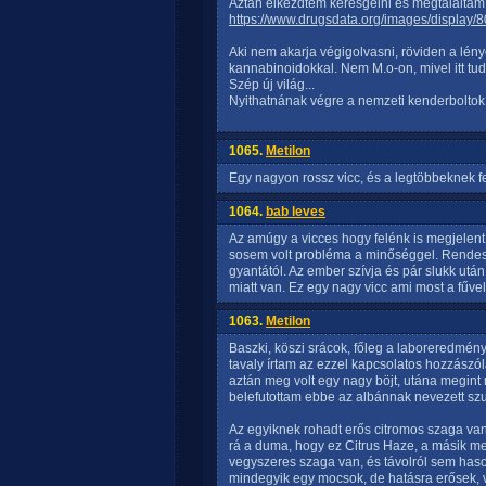
Aztán elkezdtem keresgélni és megtaláltam 
https://www.drugsdata.org/images/display/
Aki nem akarja végigolvasni, röviden a lényeg
kannabinoidokkal. Nem M.o-on, mivel itt tu
Szép új világ...
Nyithatnának végre a nemzeti kenderboltok, 
1065.
Metilon
Egy nagyon rossz vicc, és a legtöbbeknek fe
1064.
bab leves
Az amúgy a vicces hogy felénk is megjelent
sosem volt probléma a minőséggel. Rendes
gyantától. Az ember szívja és pár slukk ut
miatt van. Ez egy nagy vicc ami most a fűvel 
1063.
Metilon
Baszki, köszi srácok, főleg a laboreredmény
tavaly írtam az ezzel kapcsolatos hozzászól
aztán meg volt egy nagy böjt, utána megint
belefutottam ebbe az albánnak nevezett szu
Az egyiknek rohadt erős citromos szaga van, 
rá a duma, hogy ez Citrus Haze, a másik me
vegyszeres szaga van, és távolról sem hason
mindegyik egy mocsok, de hatásra erősek, v