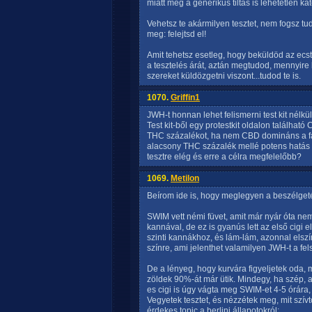
miatt még a generikus tiltás is lehetetlen ka
Vehetsz te akármilyen tesztet, nem fogsz tud
meg: felejtsd el!
Amit tehetsz esetleg, hogy beküldöd az ecs
a tesztelés árát, aztán megtudod, mennyire bi
szereket küldözgetni viszont...tudod te is.
1070.
Griffin1
JWH-t honnan lehet felismerni test kit nélk
Test kit-ből egy protestkit oldalon találhat
THC százalékot, ha nem CBD domináns a fajt
alacsony THC százalék mellé potens hatás tá
tesztre elég és erre a célra megfelelőbb?
1069.
Metilon
Beírom ide is, hogy meglegyen a beszélgeté
SWIM vett némi füvet, amit már nyár óta nem 
kannával, de ez is gyanús lett az első cigi e
szinti kannákhoz, és lám-lám, azonnal elsz
színre, ami jelenthet valamilyen JWH-t a fels
De a lényeg, hogy kurvára figyeljetek oda,
zöldek 90%-át már ütik. Mindegy, ha szép, az 
es cigi is úgy vágta meg SWIM-et 4-5 órára,
Vegyetek tesztet, és nézzétek meg, mit szív
érdekes topic a berlini állapotokról: