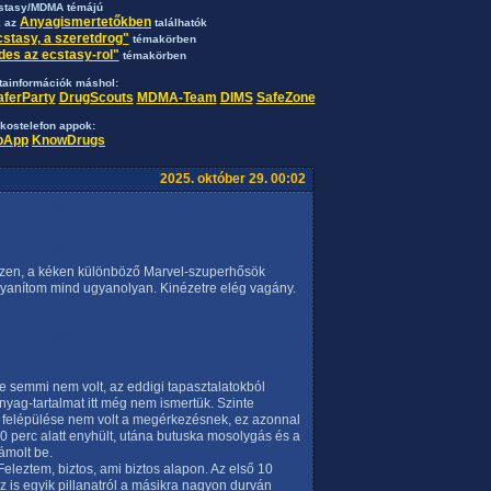
stasy/MDMA témájú
Anyagismertetőkben
k az
találhatók
stasy, a szeretdrog"
témakörben
des az ecstasy-rol"
témakörben
ttainformációk máshol:
aferParty
DrugScouts
MDMA-Team
DIMS
SafeZone
kostelefon appok:
ipApp
KnowDrugs
2025. október 29. 00:02
részen, a kéken különböző Marvel-szuperhősök
 gyanítom mind ugyanolyan. Kinézetre elég vagány.
se semmi nem volt, az eddigi tapasztalatokból
anyag-tartalmat itt még nem ismertük. Szinte
mi felépülése nem volt a megérkezésnek, ez azonnal
0 perc alatt enyhült, utána butuska mosolygás és a
zámolt be.
eleztem, biztos, ami biztos alapon. Az első 10
 is egyik pillanatról a másikra nagyon durván