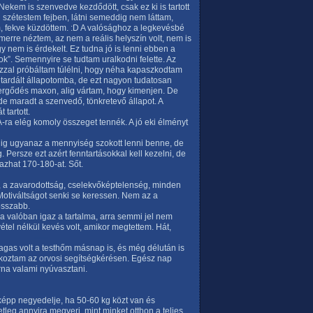
Nekem is szenvedve kezdődött, csak ez ki is tartott
en szétestem fejben, látni semeddig nem láttam,
 fekve küzdöttem. :D A valósághoz a legkevésbé
merre néztem, az nem a reális helyszín volt, nem is
y nem is érdekelt. Ez tudna jó is lenni ebben a
”. Semennyire se tudtam uralkodni felette. Az
. Azzal próbáltam túlélni, hogy néha kapaszkodtam
tardált állapotomba, de ezt nagyon tudatosan
l vergődés maxon, alig vártam, hogy kimenjen. De
e maradt a szenvedő, tönkretevő állapot. A
 tartott.
ra elég komoly összeget tennék. A jó eki élményt
dig ugyanaz a mennyiség szokott lenni benne, de
 Persze ezt azért fenntartásokkal kell kezelni, de
mazhat 170-180-at. Sőt.
pot, a zavarodottság, cselekvőképtelenség, minden
 Motiváltságot senki se keressen. Nem az a
osszabb.
ha valóban igaz a tartalma, arra semmi jel nem
tel nélkül kevés volt, amikor megtettem. Hát,
agas volt a testhőm másnap is, és még délután is
olkoztam az orvosi segítségkérésen. Egész nap
rna valami nyúvasztani.
nképp negyedelje, ha 50-60 kg közt van és
tleg annyira megveri, mint minket otthon a teljes