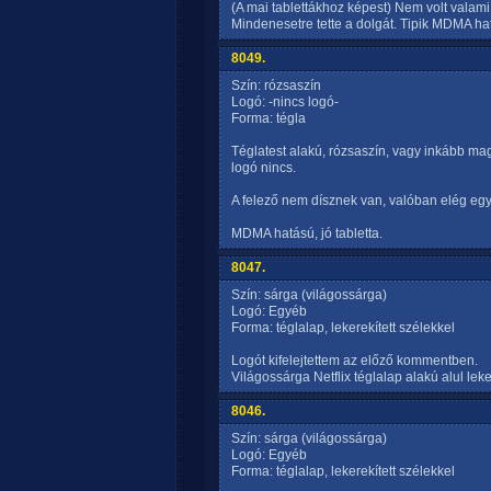
(A mai tablettákhoz képest) Nem volt valami
Mindenesetre tette a dolgát. Tipik MDMA ha
8049.
Szín: rózsaszín
Logó: -nincs logó-
Forma: tégla
Téglatest alakú, rózsaszín, vagy inkább mag
logó nincs.
A felező nem dísznek van, valóban elég egys
MDMA hatású, jó tabletta.
8047.
Szín: sárga (világossárga)
Logó: Egyéb
Forma: téglalap, lekerekített szélekkel
Logót kifelejtettem az előző kommentben.
Világossárga Netflix téglalap alakú alul leker
8046.
Szín: sárga (világossárga)
Logó: Egyéb
Forma: téglalap, lekerekített szélekkel