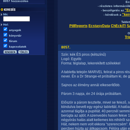
8057 hozzászólás
Ec
- részletes információ
"Ec
- beszélgetés az
"ker
Mit:
- kérdések a
Table
Hol:
PillReports
EcstasyData
ChEckiT!
S
anyagok
O
könyvtár
Tr
fórum
kapcsolatok
8057.
Szín: kék ÉS piros (kétszínű)
Logó: Egyéb
Forma: téglalap, lekerekített szélekkel
A tabletta tetején MARVEL felirat a piros 
nevei. Én a Dr Strange-et próbáltam ki, de
Sajnos az élmény annál elkeserítőbb.
Párom 3 napja, én 24 órája próbáltam.
Először a párom tesztelte, mivel se felező, 
kiindulva bevett egy egész tablettát. A ható
azonnal tágítja a pupillát. 40.percnél sem
berúgta az ajtót. A szenvedés hason fekve 1
négyórás hatás alatt kellemes kis nihilről s
Hát, nekem nem volt ekkora “szerencsém”. F
percben húzta az állkapcsom. Félóra után ez