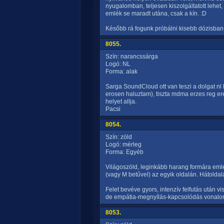
nyugalomban, teljesen kiszolgáltatott lehet
emlék se maradt utána, csak a kín. :D
Később rá fogunk próbálni kisebb dózisban
8055.
Szín: narancssárga
Logó: NL
Forma: alak
Sarga SoundCloud ott van teszi a dolgat nl 
erosen haluztam), tiszta mdma erzes reg ere
helyet allja.
Pacsi
8054.
Szín: zöld
Logó: mérleg
Forma: Egyéb
Világoszöld, leginkább harang formára emlék
(vagy M betűvel) az egyik oldalán. Hátoldal
Felet bevéve gyors, intenzív felfutás után v
de empátia-megnyílás-kapcsolódás vonalon
8053.