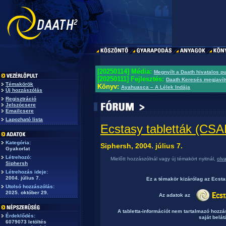
[20250114] Média:
Megnyílt a Daath hivatalos p
[20250111] Fejlesztés:
Daath Keresés megjavít
Témakörök
Könyv:
Ayahuasca – A Lélek Indája
Új hozzászólás
Regisztráció
Jelszócsere
Emailcsere
Lapozható lista
Ecstasy tabletták (C
Kategória:
Siphersh, 2004. július 7.
Gyakorlat
Létrehozó:
Mielőtt hozzászólnál vagy új témakört nyitnál,
olv
Siphersh
Létrehozás ideje:
2004. július 7.
Ez a témakör
kizárólag
az Ecst
Utolsó hozzászólás:
2025. október 29.
Az adatok az
A tabletta-információt nem tartalmazó hozz
Érdeklődés:
saját belát
6079073 letöltés