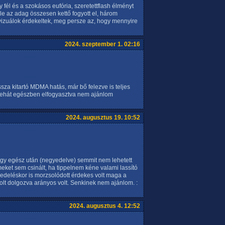
gy fél és a szokásos eufória, szeretettflash élményt
őle az adag összesen kettő fogyott el, három
vizuálok érdekeltek, meg persze az, hogy mennyire
2024. szeptember 1. 02:16
ssza kitartó MDMA hatás, már bő felezve is teljes
ét tehát egészben elfogyasztva nem ajánlom
2024. augusztus 19. 10:52
egy egész után (negyedelve) semmit nem lehetett
eket sem csinált, ha tippelnem kéne valami lassító
edeléskor is morzsolódott érdekes volt maga a
i volt dolgozva arányos volt. Senkinek nem ajánlom. :
2024. augusztus 4. 12:52