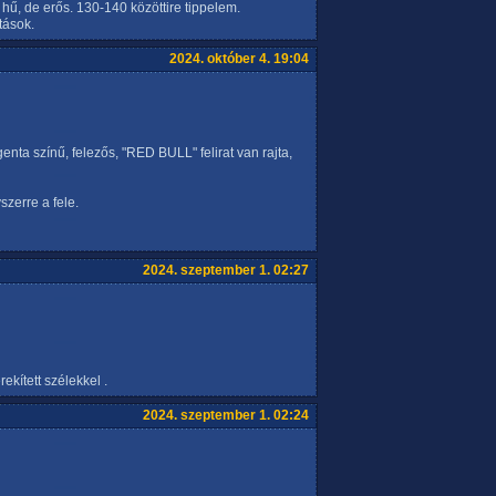
 hű, de erős. 130-140 közöttire tippelem.
tások.
2024. október 4. 19:04
enta színű, felezős, "RED BULL" felirat van rajta,
zerre a fele.
2024. szeptember 1. 02:27
ekített szélekkel .
2024. szeptember 1. 02:24