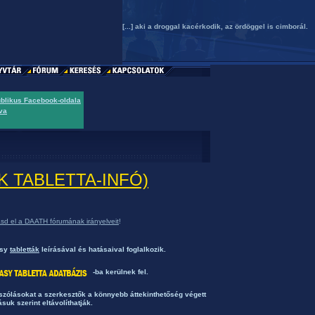
[...] aki a droggal kacérkodik, az ördöggel is cimborál.
ublikus Facebook-oldala
va
SAK TABLETTA-INFÓ)
asd el a DAATH fórumának irányelveit
!
asy
tabletták
leírásával és hatásaival foglalkozik.
-ba kerülnek fel.
ászólásokat a szerkesztők a könnyebb áttekinthetőség végett
ásuk szerint eltávolíthatják.