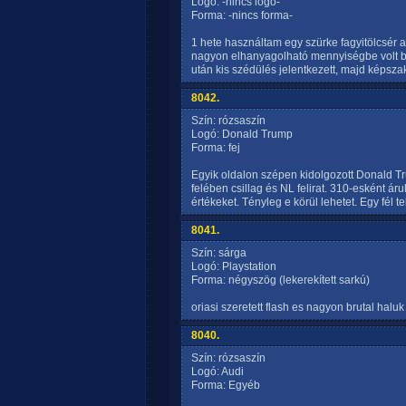
Logó: -nincs logó-
Forma: -nincs forma-
1 hete használtam egy szürke fagyitölcsér ala
nagyon elhanyagolható mennyiségbe volt be
után kis szédülés jelentkezett, majd képsza
8042.
Szín: rózsaszín
Logó: Donald Trump
Forma: fej
Egyik oldalon szépen kidolgozott Donald Tru
felében csillag és NL felirat. 310-esként á
értékeket. Tényleg e körül lehetet. Egy fél te
8041.
Szín: sárga
Logó: Playstation
Forma: négyszög (lekerekített sarkú)
oriasi szeretett flash es nagyon brutal halu
8040.
Szín: rózsaszín
Logó: Audi
Forma: Egyéb