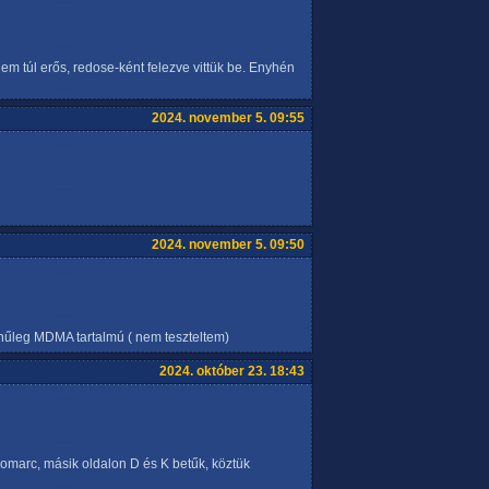
m túl erős, redose-ként felezve vittük be. Enyhén
2024. november 5. 09:55
2024. november 5. 09:50
zínűleg MDMA tartalmú ( nem teszteltem)
2024. október 23. 18:43
marc, másik oldalon D és K betűk, köztük