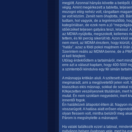
megjött. Azonnal hányás követte a belépőt. 
végig. Amint megérkezett a tabletta, teljes
mozogni elég nehéz volt, rángattam magam,
se volt közöm. Zenét nem óhajtotta, sőt. Bár
tudtam, hol vagyok, de a legrémisztőbb, hog
kategóriában, de ezek nem a jó “megvágások
időérzéket teljesen gatyára teszi, lelassul
az MDMA nyújtotta, megszokott, kellemes re
tettem, és fél percig sikerült kb. Azon kívü
nem ment, az MDMA éreztem, hogy kiürült, d
“hatás”, azaz a földi pokol majdnem 4 órán át
Szerintem reális az MDMA benne, de a PMA-
el kell felejteni.
Utólag érdeklődtem a tartalmáról, mert min
erre azt a választ kaptam, hogy 400-500! mg.
a szintemből kiindulva egy fél simán tartal
A másnapja kritikán aluli. A szétesett álla
megmaradt, ami a megjöveteltől jelen volt.
klasszikus ekis másnap, sokkal de sokkal r
Kifejezetten veszélyesnek titulálnám, mert 
mutat. Én nem szoktam negyedelni, mert kivé
innentől fogok.
Én halálközeli állapotot éltem át. Nagyon m
visszarúgott. A hatása alatt erősen elgond
olyan flessem volt, mintha belülről meg aka
Párom is megsínylette a másnapot.
Ha valaki találkozik ezzel a tabival, minde
nyilvános helyen óvatosan vele, mert ha ese