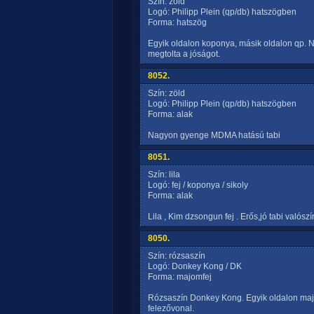
Szín: zöld
Logó: Philipp Plein (qp/db) hatszögben
Forma: hatszög
Egyik oldalon koponya, másik oldalon qp. Ne
megtolta a jóságot.
8052.
Szín: zöld
Logó: Philipp Plein (qp/db) hatszögben
Forma: alak
Nagyon gyenge MDMA hatású tabi
8051.
Szín: lila
Logó: fej / koponya / sikoly
Forma: alak
Lila , Kim dzsongun fej . Erős,jó tabi valós
8050.
Szín: rózsaszín
Logó: Donkey Kong / DK
Forma: majomfej
Rózsaszín Donkey Kong. Egyik oldalon majo
felezővonal.