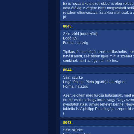
Ez is hozta a kötelezőt, ebből is elég volt e
adta órákig. A végére kicsit megszaladt bel
részben elfogyasztva. És akkor már csak a 
jó.
8045.
Szín: zöld (neonzöld)
Logó: LV
Forma: hatszög
Tipikus jó minőségű, szeretett flashelős, ho
hatást adott, szét tekert igyis mint a szem
senkinek mert az úgy már sok lesz.
8044.
Szín: szürke
Logó: Philipp Plein (qp/db) hatszögben
Forma: hatszög
Azért jelöltem meg furcsa hatásúnak, mert 
érezni csak azt hogy fáradt vagy. Nagy szem
nyugtatóhatású anyag lehetett benne. Negy
tabletta is. A philipp Plein logója szépen k
(
8043.
Szín: szürke