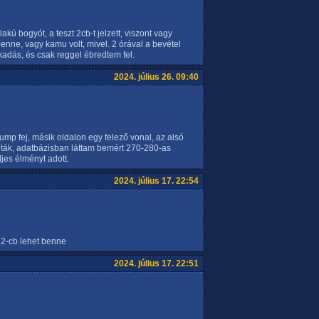
kú bogyót, a teszt 2cb-t jelzett, viszont vagy
nne, vagy kamu volt, mivel. 2 órával a bevétel
kadás, és csak reggel ébredtem fel.
2024. július 26. 09:40
mp fej, másik oldalon egy felező vonal, az alsó
rulták, adatbázisban láttam bemért 270-280-as
ljes élményt adott.
2024. július 17. 22:54
k 2-cb lehet benne
2024. július 17. 22:51