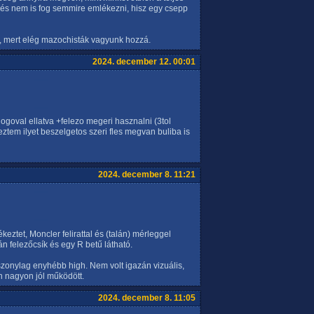
, és nem is fog semmire emlékezni, hisz egy csepp
, mert elég mazochisták vagyunk hozzá.
2024. december 12. 00:01
logoval ellatva +felezo megeri hasznalni (3tol
ztem ilyet beszelgetos szeri fles megvan buliba is
2024. december 8. 11:21
eztet, Moncler felirattal és (talán) mérleggel
án felezőcsík és egy R betű látható.
iszonylag enyhébb high. Nem volt igazán vizuális,
 nagyon jól működött.
2024. december 8. 11:05