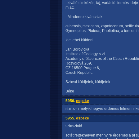
- kiváló címkézés, faj, variáció, termés idej
miatt.
- Mindenre kíváncsiak:
cubensis, mexicana, zapotecorum, pellicul
Gymnopilus, Pluteus, Pholiotina, a fent említe
Ide lehet küldeni:
Jan Borovicka
Institute of Geology, v.v.i.
Academy of Sciences of the Czech Republi
Rozvojová 269,
CZ-16500 Prague 6,
Czech Republic
Szóval küldjetek, küldjetek
Béke
5956.
espeke
itt m.o-n melyik hegyre érdemes felmenni ke
5955.
espeke
sziasztok!
sötét rejtekhelyen mennyire érdemes a pf süti