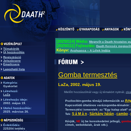
[20250114] Média:
Megnyílt a Daath hivatalos p
[20250111] Fejlesztés:
Daath Keresés megjavít
Témakörök
Könyv:
Ayahuasca – A Lélek Indája
Új hozzászólás
Regisztráció
Jelszócsere
Emailcsere
Lapozható lista
Gomba termesztés
Kategória:
LaZa, 2002. május 19.
Gyakorlat
Létrehozó:
Mielőtt hozzászólnál vagy új témakört nyitnál,
olv
LaZa
Létrehozás ideje:
Any
Pszilocibin-gomba témájú információk az
2002. május 19.
Kapcsolódó általános varázsgomba-témakör:
Utolsó hozzászólás:
Termesztési ismeretek: az "Egy kalap alatt" c
2025. március 26.
S á M á n
Sárkány hátán
cambo
Tek:
-
-
-
Kérjük,
NE
írj be kereskedelmi jellegű,
gomba
címek, weboldalak, árak stb.).
Érdeklődés:
225204 letöltés