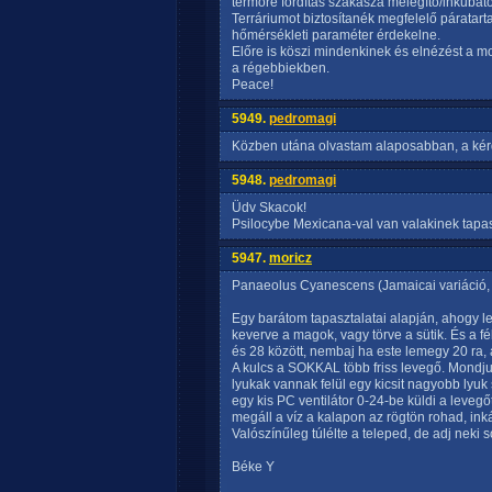
termőre fordítás szakasza melegítő/inkubáto
Terráriumot biztosítanék megfelelő páratarta
hőmérsékleti paraméter érdekelne.
Előre is köszi mindenkinek és elnézést a mo
a régebbiekben.
Peace!
5949.
pedromagi
Közben utána olvastam alaposabban, a kérdé
5948.
pedromagi
Üdv Skacok!
Psilocybe Mexicana-val van valakinek tapaszt
5947.
moricz
Panaeolus Cyanescens (Jamaicai variáció, m
Egy barátom tapasztalatai alapján, ahogy len
keverve a magok, vagy törve a sütik. És a f
és 28 között, nembaj ha este lemegy 20 ra,
A kulcs a SOKKAL több friss levegő. Mondju
lyukak vannak felül egy kicsit nagyobb lyuk 
egy kis PC ventilátor 0-24-be küldi a leveg
megáll a víz a kalapon az rögtön rohad, ink
Valószínűleg túlélte a teleped, de adj neki s
Béke Y