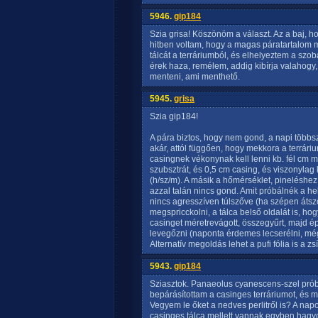
5946.
gip184
Szia grisa! Köszönöm a választ. Az a baj, 
hitben voltam, hogy a magas páratartalom m
tálcát a terráriumból, és elhelyeztem a s
érek haza, remélem, addig kibírja valahogy
menteni, ami menthető.
5945.
grisa
Szia gip184!
A pára biztos, hogy nem gond, a napi többsz
akár, attól függően, hogy mekkora a terrári
casingnek vékonynak kell lenni kb. fél cm 
szubsztrát, és 0,5 cm casing, és viszonyl
(h/sz/m). A másik a hőmérséklet, pineléshez
azzal talán nincs gond. Amit próbálnék a 
nincs agresszíven túlszőve (ha szépen átszőt
megspricckolni, a tálca belső oldalát is, hog
casinget méretrevágott, összegyűrt, majd ép
levegőzni (naponta érdemes lecserélni, még 
Alternatív megoldás lehet a pufi fólia is a z
5943.
gip184
Sziasztok. Panaeolus cyanescens-szel prób
bepárásítottam a casinges terráriumot, és m
Vegyem le őket a nedves perlitről is? A na
casinges tálca mellett vannak egyben hagyo