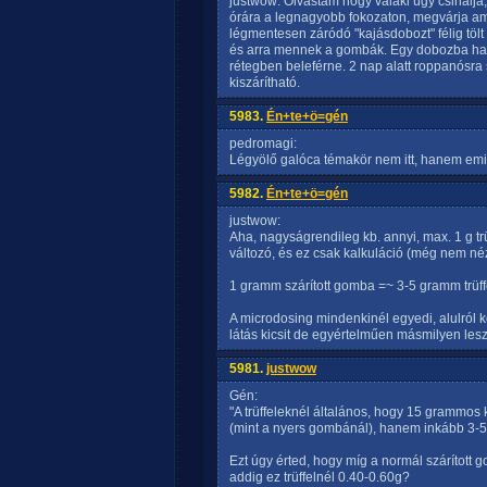
justwow: Olvastam hogy valaki úgy csinálja
órára a legnagyobb fokozaton, megvárja am
légmentesen záródó "kajásdobozt" félig tölt 
és arra mennek a gombák. Egy dobozba har
rétegben beleférne. 2 nap alatt roppanósra
kiszárítható.
5983.
Én+te+ö=gén
pedromagi:
Légyölő galóca témakör nem itt, hanem emi
5982.
Én+te+ö=gén
justwow:
Aha, nagyságrendileg kb. annyi, max. 1 g trü
változó, és ez csak kalkuláció (még nem 
1 gramm szárított gomba =~ 3-5 gramm trü
A microdosing mindenkinél egyedi, alulról ke
látás kicsit de egyértelműen másmilyen lesz
5981.
justwow
Gén:
"A trüffeleknél általános, hogy 15 grammos 
(mint a nyers gombánál), hanem inkább 3-5 k
Ezt úgy érted, hogy míg a normál szárított
addig ez trüffelnél 0.40-0.60g?