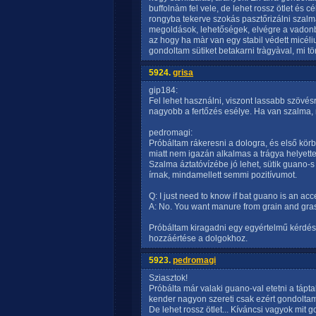
buffolnàm fel vele, de lehet rossz ötlet és c
rongyba tekerve szokás pasztőrizálni szal
megoldások, lehetőségek, elvégre a vadon
az hogy ha màr van egy stabil védett micéli
gondoltam sütiket betakarni tràgyàval, mi tör
5924.
grisa
gip184:
Fel lehet használni, viszont lassabb szövés
nagyobb a fertőzés esélye. Ha van szalma, 
pedromagi:
Próbáltam rákeresni a dologra, és első kör
miatt nem igazán alkalmas a trágya helyett
Szalma áztatóvízébe jó lehet, sütik guano-s
írnak, mindamellett semmi pozitívumot.
Q: I just need to know if bat guano is an ac
A: No. You want manure from grain and gras
Próbáltam kiragadni egy egyértelmű kérdést,
hozzáértése a dolgokhoz.
5923.
pedromagi
Sziasztok!
Próbálta már valaki guano-val etetni a tápt
kender nagyon szereti csak ezért gondoltam r
De lehet rossz ötlet... Kíváncsi vagyok mit go