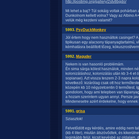
http://postimg.org/gallery/2stv8bgdo/
Mi lehet a baj? Túl sokáig voltak pohárban a
Dunkolnom kellett volna? Vagy az Albino A+
velük még kezdeni valamit?
5993.
PsyDuckMonkey
Jól értem hogy nem használtok casinget? A
tipikusan egy alacsony tápanyagtartalmú, v
kémhatásra beállított tőzeg, kókuszrost/vermi
5992.
Maguder
Nekem is van hasonló problémám.
Én sima sárga kölest használok, minden né
kolonizáláshoz, kolonizálás után kb 3-4 e
sopianae). Azt vissza teszem 2-3 napra ko
következő: kizárólag csak ott hoz termőteste
közepén kb 10 négyzetcentin 0 termőtest. 
gondolom, hogy ami telepben van tápanyag a
a hozam szerintem ugyan annyi. Persze javí
Mindenesetre azért érdekelne, hogy ennek m
5991.
grisa
Sziasztok!
Felvetődött egy kérdés, amire eddig nem tal
(kb 4 liter), miután átszövődtek, és kikerül
leginkább felül, kicsit kevésbé az oldalain,