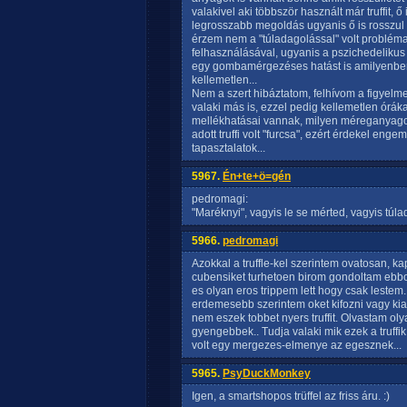
valakivel aki többször használt már truffit, 
legrosszabb megoldás ugyanis ő is rosszul le
érzem nem a "túladagolással" volt problém
felhasználásával, ugyanis a pszichedelikus 
egy gombamérgezéses hatást is amilyenben
kellemetlen...
Nem a szert hibáztatom, felhívom a figyelme
valaki más is, ezzel pedig kellemetlen órá
mellékhatásai vannak, milyen méreganyagok 
adott truffi volt "furcsa", ezért érdekel en
tapasztalatok...
5967.
Én+te+ö=gén
pedromagi:
"Maréknyi", vagyis le se mérted, vagyis túla
5966.
pedromagi
Azokkal a truffle-kel szerintem ovatosan, ka
cubensiket turhetoen birom gondoltam ebbol
es olyan eros trippem lett hogy csak lestem.
erdemesebb szerintem oket kifozni vagy kia
nem eszek tobbet nyers truffit. Olvastam oly
gyengebbek.. Tudja valaki mik ezek a truff
volt egy mergezes-elmenye az egesznek...
5965.
PsyDuckMonkey
Igen, a smartshopos trüffel az friss áru. :)