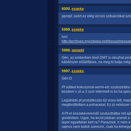
6000.
espeke
ppnqd: azért ez elég vicces szituációkat szü
5999.
espeke
hm!
http://archives.mycotopia.net/discus/mes
5998.
ppnqdd
Gén, az emberben lévő DMT is okozhat probl
kábítószer előállításra, na meg ki tudja még
5997.
espeke
Gén:D
Pf sütiket kokuszrost-vermi-etc szubsztrátra
kezdeni v. jó a 3 szor letermett is és ha ige
Legútobbi pf probálkozás túl vizes lett, majd
megfordítottam a poharakat. Ez jó módszer l
A Pf-el összekeverendő szubsztrátba mit a
gondoltam. Ugye, ha kicsit jobban szereti a 
layer egyaltalan kell ra? Paraznek, h nem e
sajnos nem tudok szerezni, csak ha kimegye