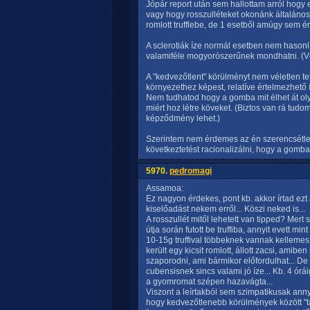
Jópár report után sem hallottam arról hogy 
vagy hogy rosszulléteket okonánk általános
romlott trufflebe, de 1 esetből amúgy sem é
A sclerotiák íze normál esetben nem hasonlí
valamiféle mogyorószerűnek mondhatni. (
A "kedvezőtlent" körülményt nem véletlen te
környezethez képest, relatíve értelmezhető í
Nem tudhatod hogy a gomba mit élhet át oly
miért hoz létre köveket. (Biztos van rá tud
képződmény lehet.)
Szerintem nem érdemes az én szerencsétle
következtetést racionalizálni, hogy a gomba
5970.
pedromagi
Assamoa:
Ez nagyon érdekes, pont kb. akkor írtad ezt
kiselőadást nekem erről... Köszi neked is...
A rosszullét mitől lehetett van tipped? Mert
útja során futott be truffiba, annyit evett min
10-15g truffival többeknek vannak kellemes
került egy kicsit romlott, állott zacsi, ami
szaporodni, ami bármikor előfordulhat... De
cubensisnek sincs valami jó íze... Kb. 4 óráig
a gyomromat szépen hazavágta...
Viszont a leírtakból sem szimpatikusak ann
hogy kedvezőtlenebb körülmények között "t