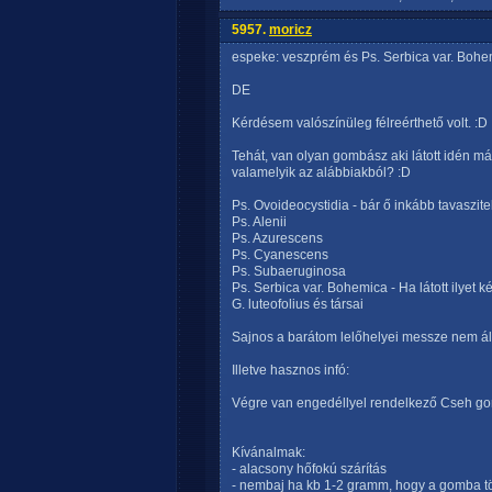
5957.
moricz
espeke: veszprém és Ps. Serbica var. Bohe
DE
Kérdésem valószínüleg félreérthető volt. :D
Tehát, van olyan gombász aki látott idén már
valamelyik az alábbiakból? :D
Ps. Ovoideocystidia - bár ő inkább tavaszite
Ps. Alenii
Ps. Azurescens
Ps. Cyanescens
Ps. Subaeruginosa
Ps. Serbica var. Bohemica - Ha látott ilyet ké
G. luteofolius és társai
Sajnos a barátom lelőhelyei messze nem ál
Illetve hasznos infó:
Végre van engedéllyel rendelkező Cseh gom
Kívánalmak:
- alacsony hőfokú szárítás
- nembaj ha kb 1-2 gramm, hogy a gomba töb