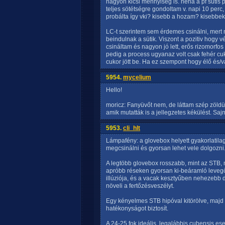
nagyon kicsi mennyiség is. néha a pf sutis p
teljes sötétségre gondoltam v. napi 10 perc
probálta így vki? kisebb a hozam? kisebb
LC-t szerintem sem érdemes csinálni, mert
beindulnak a sütik. Viszont a pozitiv hogy 
csináltam és nagyon jó lett, erős rizomorfos 
pedig a process ugyanaz volt csak fehér cuk
cukor jött be. Ha ez szempont hogy élő és/
5954.
mycelium
Hello!
moricz: Fanyüvőt nem, de láttam szép zöldü
amik mutatták is a jellegzetes kékülést. Saj
5953.
cli_hlt
Lámpafény: a glovebox helyett gyakorlatilag 
megcsinálni és gyorsan lehet vele dolgozni
A legtöbb glovebox rosszabb, mint az STB,
apróbb réseken gyorsan ki-beáramló levegő j
illúziója, és a vacak kesztyűben nehezebb d
növeli a fertőzésveszélyt.
Egy kényelmes STB hipóval kitörölve, majd 
hatékonyságot biztosít.
A 24-25 fok ideális, legalábbis cubensis eset