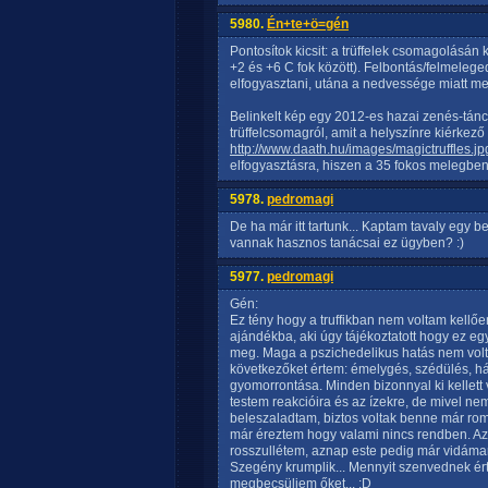
5980.
Én+te+ö=gén
Pontosítok kicsit: a trüffelek csomagolásán 
+2 és +6 C fok között). Felbontás/felmeleg
elfogyasztani, utána a nedvessége miatt me
Belinkelt kép egy 2012-es hazai zenés-táncos
trüffelcsomagról, amit a helyszínre kiérke
http://www.daath.hu/images/magictruffles.jp
elfogyasztásra, hiszen a 35 fokos melegben 
5978.
pedromagi
De ha már itt tartunk... Kaptam tavaly egy b
vannak hasznos tanácsai ez ügyben? :)
5977.
pedromagi
Gén:
Ez tény hogy a truffikban nem voltam kellőe
ajándékba, aki úgy tájékoztatott hogy ez e
meg. Maga a pszichedelikus hatás nem volt "tú
következőket értem: émelygés, szédülés, h
gyomorrontása. Minden bizonnyal ki kellet
testem reakcióira és az ízekre, de mivel ne
beleszaladtam, biztos voltak benne már rom
már éreztem hogy valami nincs rendben. Azér
rosszullétem, aznap este pedig már vidáman
Szegény krumplik... Mennyit szenvednek ért
megbecsüljem őket... :D