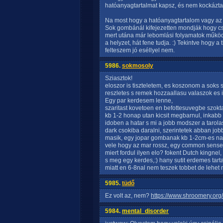
hatóanyagtartalmat kapsz, és nem kockáztat
Na most hogy a hatóanyagtartalom vagy az 
Sok gombánál kifejezetten mondják hogy cs
mert utána már lebomlási folyamatok működ
a helyzet, hát fene tudja. :) Tekintve hogy a
felteszem jó eséllyel nem.
5986.
sokmosoly
Sziasztok!
eloszor is tiszteletem, es koszonom a soks s
reszletes s remek hozzaallasu valaszok es in
Egy par kerdesem lenne,
szaritast kovetoen en befottesuvegbe szokta
kb 1-2 honap utan kicsit megbarnul, inkabb b
idoben a hatar s mi a jobb modszer a tarol
dark csokiba daralni, szerintetek abban job
masik, egy jopar gombanak kb 1-2cm-es nag
vele hogy az mar rossz, egy common sense 
miert fordul ilyen elo? fokent Dutch kingne
s meg egy kerdes,:) hany sutit erdemes tar
miatt en 6-8nal nem teszek tobbet de lehet m
5985.
tüdő
Ez volt az, nem?
https://www.shroomery.org
5984.
mental_disorder