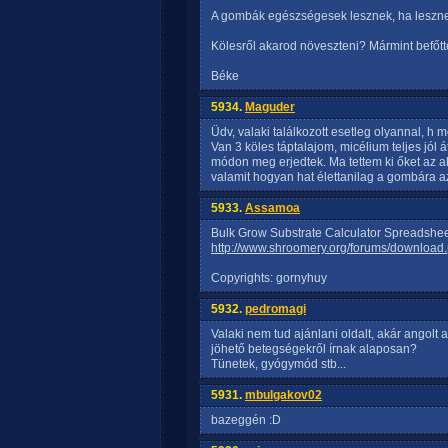
A gombák egészségesek lesznek, ha leszn
Kölesről akarod növeszteni? Mármint befőt
Béke
5934.
Maguder
Üdv, valaki találkozott esetleg olyannal, h m
Van 3 köles táptalajom, micélium teljes jól á
módon meg erjedtek. Ma tettem ki őket az ak
valamit hogyan hat élettanilag a gombára az
5933.
Assamoa
Bulk Grow Substrate Calculator Spreadshee
http://www.shroomery.org/forums/downlo
Copyrights: gornyhuy
5932.
pedromagi
Valaki nem tud ajánlani oldalt, akár angolt
jöhető betegségekről írnak alaposan?
Tünetek, gyógymód stb...
5931.
mbulgakov02
bazeggén :D