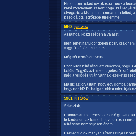
Elmondom neked így okosba, hogy a legnag
kertészkedésben az lesz hogy úrrá legyél t
elvégezte a kis üzem ahonnan rendelted, a
kiszolgálod, legfőképp türelemmel. ;)
5962.
justwow
Assamoa, köszi szépen a választ!
Igen, lehet ha túlgondolom kicsit, csak nem
vagy túl későn szüretelek.
Még két kérdésem volna:
Ezen kitek leírásánal azt olvastam, hogy 3-
belőle. Tegyük azt mikor legelőszőr szüret
még a fejlődés utján vannak, ezeket is sze
Másik: azt olvastam, hogy egy gomba bárme
hogy néz ki? És ha igaz, akkor miért írják az
5961.
justwow
Sziasztok,
Hamarosan megérkezik az első growing kit-e
fő kérdésem az lenne, hogy pontosan mikor
leírásokat nem teljesen értem.
Esetleg tudtok magyar leírást az ilyes kit-e