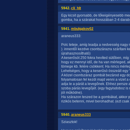
5942.
cli_hlt
Egy kicsit gyorsabb, de tőkeigényesebb meg
gomba, ha a szárakat hosszában 2-4 darabr
5941.
mbulgakov02
araneus333:
Polc teteje, amíg leadja a nedvesség nagy r
). innentől kezdve csontszárazra szárítani k
újrahasznosítható)
A keserősót 250 fokra hevíted sütőben, míg
hogy ez mennyi idő, de ha van mérleged, ak
tömege kb. felére csökkent. Ha nincs mérl
Lehetséges, hogy a keserűsó összeáll egy "t
A közel csontszáraz gombát bezárod egy d
folyamatosan fel kezdi majd venni a vizet
adja le a párát a levegőnek. Ehhez persze a
szoba párás levegőjét. (egy fagyisdoboz is
jól működne).
Ha szárazon teszed be a gombákat, akkor p
rizikós betenni, mivel berohadhat. (ezt csa
5940.
araneus333
Sziasztok!