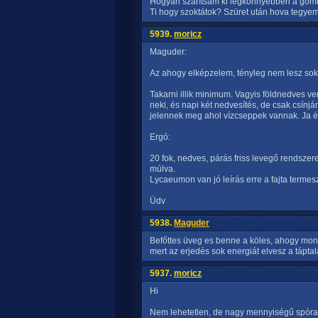
Hogyan szárítsam ki legkönnyebben a gom
Ti hogy szoktátok? Szüret után hova tegyem
5939.
moricz
Maguder:
Az ahogy elképzelem, tényleg nem lesz sok 
Takarni illik minimum. Vagyis földnedves verm
neki, és napi két nedvesítés, de csak csínj
jelennek meg ahol vízcseppek vannak. Ja és 
Ergó:
20 fok, nedves, párás friss levegő rendszer
múlva.
Lycaeumon van jó leírás erre a fajta termesz
Üdv
5938.
Maguder
Befőttes üveg es benne a köles, ahogy mond
mert az erjedés sok energiát elvesz a táptal
5937.
moricz
Hi
Nem lehetetlen, de nagy mennyiségű spóra 