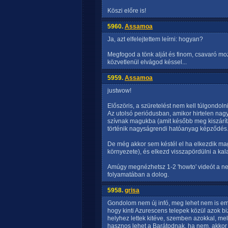
Köszi előre is!
5960.
Assamoa
Ja, azt elfelejtettem leírni: hogyan?
Megfogod a tönk alját és finom, csavaró mozd
közvetlenül elvágod késsel...
5959.
Assamoa
justwow!
Előszöris, a szüretelést nem kell túlgondolni
Az utolsó periódusban, amikor hirtelen nag
szívnak magukba (amit később meg kiszárít
történik nagyságrendi hatóanyag képződés
De még akkor sem késtél el ha elkezdik magu
környezete), és elkezd visszapördülni a kal
Amúgy megnézhetsz 1-2 'howto' videót a net
folyamatában a dolog.
5958.
grisa
Gondolom nem új infó, meg lehet nem is eml
hogy kinti Azurescens telepek közül azok biz
helyhez lettek kitéve, szemben azokkal, mel
hasznos lehet a Barátodnak, ha nem, akkor b