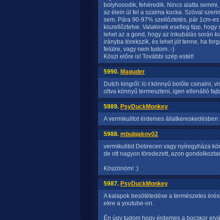
bolyhosodik, fehéredik. Nincs alatta semmi,
az élein ül fel a szalma kocka. Szóval szer
sem. Pára 90-97% szellőztetés, pár 1cm-es 
kiszellőztetve. Valakinek esetleg tipp, hog
lehet az a gond, hogy az inkubálás során kia
irányba törekszik, és lehet jót tenne, ha fo
felülre, vagy nem tudom.:-)
Köszi előre is! További szép estét!
5990.
Maguder
Dutch kingről: lc-t könnyű belőle csinalni,
oltva könnyű termeszteni, igen ellenálló faj
5989.
PsyDuckMonkey
A vermikulitot érdemes állatkereskedésben is 
5988.
mbulgakov02
vermikulitot Debrecen vagy nyíregyháza kör
de ott nagyon töredezett, azon gondolkozta
Köszönöm! :)
5987.
PsyDuckMonkey
A kalapok besötétedése a természetes érési
ekre a youtube-on.
Én úgy tudom hogy érdemes a bocskor elválá