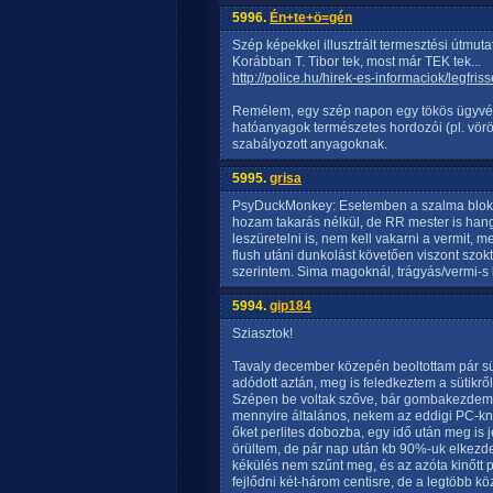
5996.
Én+te+ö=gén
Szép képekkel illusztrált termesztési útmut
Korábban T. Tibor tek, most már TEK tek...
http://police.hu/hirek-es-informaciok/legfr
Remélem, egy szép napon egy tökös ügyvéd 
hatóanyagok természetes hordozói (pl. vör
szabályozott anyagoknak.
5995.
grisa
PsyDuckMonkey: Esetemben a szalma blokkok
hozam takarás nélkül, de RR mester is han
leszüretelni is, nem kell vakarni a vermit, m
flush utáni dunkolást követően viszont szokt
szerintem. Sima magoknál, trágyás/vermi-s k
5994.
gip184
Sziasztok!
Tavaly december közepén beoltottam pár süt
adódott aztán, meg is feledkeztem a sütikrő
Szépen be voltak szőve, bár gombakezdem
mennyire általános, nekem az eddigi PC-kné
őket perlites dobozba, egy idő után meg is j
örültem, de pár nap után kb 90%-uk elkezde
kékülés nem szűnt meg, és az azóta kinőtt pi
fejlődni két-három centisre, de a legtöbb kö