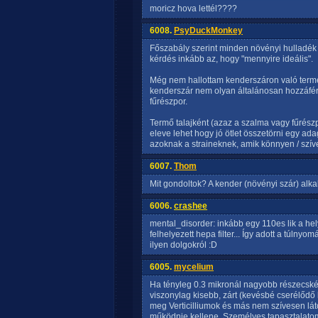
moricz hova lettél????
6008.
PsyDuckMonkey
Főszabály szerint minden növényi hulladék 
kérdés inkább az, hogy "mennyire ideális".
Még nem hallottam kenderszáron való termes
kenderszár nem olyan általánosan hozzáfér
fűrészpor.
Termő talajként (azaz a szalma vagy fűrészp
eleve lehet hogy jó ötlet összetörni egy ad
azoknak a straineknek, amik könnyen / szív
6007.
Thom
Mit gondoltok? A kender (növényi szár) alka
6006.
crashee
mental_disorder: inkább egy 110es lik a hely
felhelyezett hepa filter... Így adott a túln
ilyen dolgokról :D
6005.
mycelium
Ha tényleg 0.3 mikronál nagyobb részecskék
viszonylag kisebb, zárt (kevésbé cserélődő
meg Verticilliumok és más nem szívesen láto
működnie kellene. Személyes tapasztalatom ni