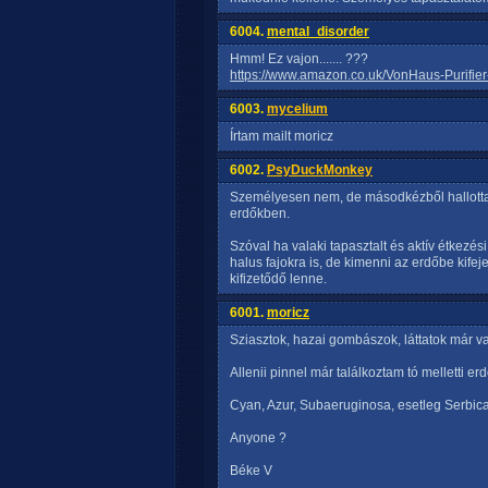
6004.
mental_disorder
Hmm! Ez vajon....... ???
https://www.amazon.co.uk/VonHaus-Purifie
6003.
mycelium
Írtam mailt moricz
6002.
PsyDuckMonkey
Személyesen nem, de másodkézből hallotta
erdőkben.
Szóval ha valaki tapasztalt és aktív étkezé
halus fajokra is, de kimenni az erdőbe kife
kifizetődő lenne.
6001.
moricz
Sziasztok, hazai gombászok, láttatok már 
Allenii pinnel már találkoztam tó melletti er
Cyan, Azur, Subaeruginosa, esetleg Serbic
Anyone ?
Béke V