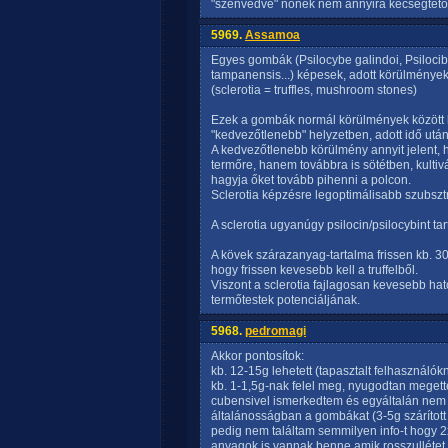
"szenvedve" nőnek nem annyira kecsegtető s
5969.
Assamoa
Egyes gombák (Psilocybe galindoi, Psilocib
tampanensis...) képesek, adott körülmények 
(sclerotia = truffles, mushroom stones)
Ezek a gombák normál körülmények között k
"kedvezőtlenebb" helyzetben, adott idő után 
A kedvezőtlenebb körülmény annyit jelent, 
termőre, hanem továbbra is sötétben, kultiv
hagyja őket tovább pihenni a polcon.
Sclerotia képzésre legoptimálisabb szubsztr
A sclerotia ugyanúgy psilocin/psilocybint ta
A kövek szárazanyag-tartalma frissen kb. 3
hogy frissen kevesebb kell a truffelből.
Viszont a sclerotia fajlagosan kevesebb ható
termőtestek potenciáljának.
5968.
pedromagi
Akkor pontosítok:
kb. 12-15g lehetett (tapasztalt felhasználók
kb. 1-1,5g-nak felel meg, nyugodtan megette
cubensivel ismerkedtem és egyáltalán nem v
általánosságban a gombákat (3-5g szárítot
pedig nem találtam semmilyen info-t hogy 2
anyagok is vannak benne amik rosszullétet