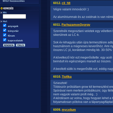
6012 hozzászólás
6012.
cli_hlt
Végre valami innováció! :)
Mit:
Az alumíniumnak és az oxidnak is van némi 
Hol:
6011.
ParhuzamosGyorgy
anyagok
Szeretnék megosztani veletek egy véletlen 
könyvtár
sikerülnek az LC-k.
fórum
kapcsolatok
Sok év kihagyás után újra termesztésre adt
használnom a mágneses keverőhöz. Ami nyi
összes LC jó, korábban mindig kb. 30-50% v
A következő kör ezt megerősítette: egy acél
beindult és egészséges maradt az összes.
A beoltott sütik is megerősítik ezt, eddig n
6010.
Ttofika
Sziasztok!
Többször próbáltam grow kit termesztést er
Spórával nem mertem próbálkozni, úgy ítélt
nem vagyok valami profi még.. :)
A kérdésem az volna, hogy hogyan lehet a t
folyamatosan pótolva van a tápanyag/táptal
6009.
mycelium