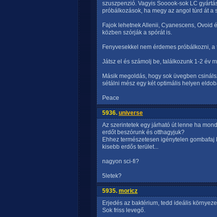
szuszpenzió. Vagyis Sooook-sok LC gyártása
próbálkozások, ha megy az angol túrd át a 
Fajok lehetnek Allenii, Cyanescens, Ovoid 
közben szórják a spórát is.
Fenyvesekkel nem érdemes próbálkozni, a tö
Játsz el és számolj be, találkozunk 1-2 év m
Másik megoldás, hogy sok üvegben csinálsz 
sétálni mész egy két optimális helyen eldo
Peace
5936.
universe
Az szerintetek egy járható út lenne ha mon
erdőt beszórunk és otthagyjuk?
Ehhez természetesen igénytelen gombafaj 
kisebb erdős terület...
nagyon sci-fi?
5letek?
5935.
moricz
Erjedés az baktérium, tedd ideális környeze
Sok friss levegő.