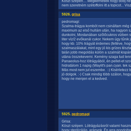
Köszi szépen.... Megkérhetlek hogy dobj 
nem szeretném szétoffolni itt a topicot... Vi
5926.
grisa
pedromagi:
Szalma-trágya kombót nem csináltam még idá
maximum az első hullám után, ha nagyon sz
dunkolni, Mostanában szőlőcukros vízben sz
liter víz/2 evőkanál cukor. Nekem úgy tűni
hogy kb. 10% trágyát érdemes (feltéve, ho
szalmaszálakat, mint egy jó kis grízes tész
talán jobb megoldás külön a szalmát kispá
utána összekeverni. Kemény szaga tud lenni
Panaeolus-hoz lótrágyából, én pellet-et sz
hidratálom 1 napig (Waylit's pan.cyan. tek sze
Más most nem jut eszembe. :-) Kisérletezz 
jó dolgok. :-) Csak mindig több szálon, hog
hogy ne menjen el a kedved.
5925.
pedromagi
Grisa:
Köszi szépen. Lótrágyàzàsról valami haszno
hogy sterilizálás, arányok. Én arra gondolt