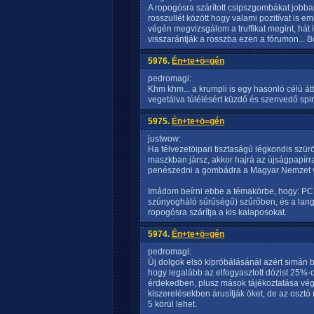
A ropogósra szárított csipszgombákat jobban 
rosszullét között hogy valami pozitívat is e
végén megvizsgálom a truffikat megint, hát i
visszarántják a rosszba ezen a fórumon... Bo
5976.
Én+te+ö=gén
pedromagi:
Khm khm... a krumpli is egy hasonló célú át
vegetálva túlélésért küzdő és szenvedő spirit
5975.
Én+te+ö=gén
justwow:
Ha félvezetöipari tisztaságú légkondis szü
maszkban jársz, akkor hajrá az újságpapírra
penészedni a gombádra a Magyar Nemzet v
Imádom beírni ebbe a témakörbe, hogy: PC ve
szúnyogháló sűrűségű) szűrőben, és a lang
ropogósra szárítja a kis kalaposokat.
5974.
Én+te+ö=gén
pedromagi:
Új dolgok elsö kipróbálásánál azért simán b
hogy legalább az elfogyasztott dózist 25%-os
érdekedben, plusz mások tájékoztatása véget
kiszerelésekben árusítják öket, de az oszt
5 körül lehet.