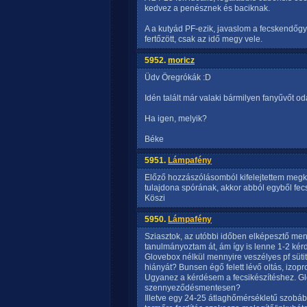
kedvez a penésznek és baciknak.
A a kutyád PF-ezik, javaslom a fecskendőgyá
fertőzött, csak az idő megy vele.
5952.
moricz
Üdv Öregrókák :D
Idén talált már valaki bármilyen fanyűvőt o
Ha igen, melyik?
Béke
5951.
Lámpafény
Előző hozzászólásomból kifelejtettem meg
tulajdona spórának, akkor abból egyből fec
Köszi
5950.
Lámpafény
Sziasztok, az utóbbi időben elképesztő me
tanulmányoztam át, ám így is lenne 1-2 ké
Glovebox nélkül mennyire veszélyes pf süt
hiányát? Bunsen égő felett lévő oltás, izopr
Ugyanez a kérdésem a fecsikészítéshez. Glo
szennyeződésmentesen?
Illetve egy 24-25 átlaghőmérsékletű szobáb