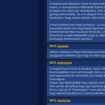
A headshopok általában hütve és légmentes
napos, a csomagoláson feltüntetett lejárat
közepes-erös tripre van bekalibrálva, mint 1
gyengusztól brutálig. Ha a te adagod nem v
lehetséges, hogy valami erjedés elkezdödött
A testi tüneteket nem írtad pontosan - a ros
tapasztalt utazók sem hagyhatják figyelmen 
lehetnének bármikor bezavaró tényezök; a t
immunissá a saját tudatalattid (vagy az álta
lehetséges történésével szemben.
5973.
justwow
Otthoni szárításra milyen technikát javaso
újságpapírra fektetve,úgy hogy ne érjék eg
5972.
pedromagi
A mogyorószerű ízt én is éreztem, olyan vol
összességében nem volt rosszabb mint a cub
volt megromolva de volt benne pár romlott 
hazavágnia...
Engem úgy tájékoztattak hogy olyasmi amit ír
nem szimpi set-setting hogy egy hajótörött 
De ez csak az én "hülyeségem" nem akarok s
hogy sikerült bejuttatnom a szervezetembe pár
5971.
Assamoa