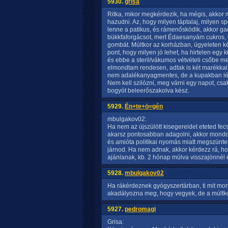
5930.
grisa
Ritka, mikor megkérdezik, ha mégis, akkor
hazudni. Az, hogy milyen táptalaj, milyen s
lenne a patikus, és rámenősködik, akkor g
bükkfaforgácsot, mert Édaesanyám cukros
gombát. Múltkor az korházban, ügyeleten ké
pont, hogy milyen jó lehet, ha hirtelen egy ki
és ebbe a steril/vákumos vétvételi csőbe meg
elmondtam rendesen, adtak is két marékkal. 
nem adalékanyagmentes, de a kupakban lévő g
Nem kell szilózni, meg várni egy napot, csa
bogyót beleerőszakolva kész.
5929.
Én+te+ö=gén
mbulgakov02:
Ha nem az újszülött kisegereidet eteted fec
akarsz pontosabban adagolni, akkor mondd 
és amióta politikai nyomás miatt megszüntet
járnod. Ha nem adnak, akkor kérdezz rá, ho
ajánlanak, kb. 2 hónap múlva visszajönnél é
5928.
mbulgakov02
Ha rákérdeznek gyógyszertárban, ti mit mo
akadályozna meg, hogy vegyek, de a múltko
5927.
pedromagi
Grisa: