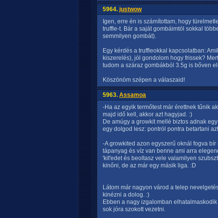
5964.
justwow
Igen, erre én is számítottam, hogy türelmetl
truffle-t. Bár a saját gombáimtól sokkal t
semmilyen gombát).
Egy kérdés a truffleokkal kapcsolatban: Ami
kiszerelés), jól gondolom hogy frissek? Mert 
tudom a száraz gombákból 3.5g is bőven el
Köszönöm szépen a válaszaid!
5963.
Assamoa
-Ha az egyik termőtest már érettnek tűnik 
majd idő kell, akkor azt hagyjad. :)
De amúgy a growkit mellé biztos adnak egy 
egy dolgod lesz: pontról pontra betartani azt
-A growkited azon egyszerű oknál fogva bír
tápanyag és víz van benne ami arra elegendő
'kit'edet és beoltasz vele valamilyen szubsz
kinőni, de az már egy másik liga. :D
Látom már nagyon várod a telep nevelgetésé
kinézni a dolog. :)
Ebben a nagy izgalomban elhatalmaskodik 
sok jóra szokott vezetni.