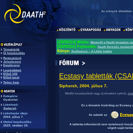
Az erények általában
[20250114] Média:
Megnyílt a Daath hivatalos p
[20250111] Fejlesztés:
Daath Keresés megjavít
Témakörök
Könyv:
Ayahuasca – A Lélek Indája
Új hozzászólás
Regisztráció
Jelszócsere
Emailcsere
Legrégibbek
Ecstasy tabletták (C
Előző 100
Előző tucat
Teljes lista
Siphersh, 2004. július 7.
Mielőtt hozzászólnál vagy új témakört nyitnál,
olv
Kategória:
Gyakorlat
Létrehozó:
Ez a témakör
kizárólag
az Ecstasy
Siphersh
Létrehozás ideje:
Az adatok az
2004. július 7.
Utolsó hozzászólás:
A tabletta-információt nem tartalmazó hozz
2025. október 29.
végett saját belát