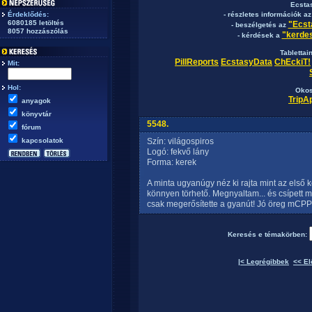
Ecsta
Érdeklődés:
- részletes információk a
6080185 letöltés
"Ecst
- beszélgetés az
8057 hozzászólás
"kerdes
- kérdések a
Tablettai
PillReports
EcstasyData
ChEckiT!
Mit:
Hol:
Okos
TripA
anyagok
könyvtár
5548.
fórum
kapcsolatok
Szín: világospiros
Logó: fekvő lány
Forma: kerek
A minta ugyanúgy néz ki rajta mint az első k
könnyen törhető. Megnyaltam... és csípett mi
csak megerősítette a gyanút! Jó öreg mCPP
Keresés e témakörben:
|< Legrégibbek
<< El