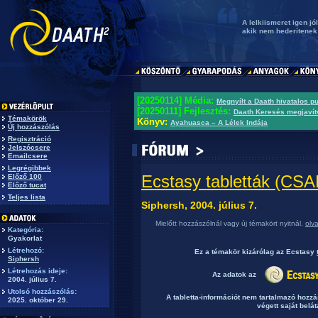
A lelkiismeret igen j
akik nem hederítenek 
[20250114] Média:
Megnyílt a Daath hivatalos p
[20250111] Fejlesztés:
Daath Keresés megjavít
Témakörök
Könyv:
Ayahuasca – A Lélek Indája
Új hozzászólás
Regisztráció
Jelszócsere
Emailcsere
Legrégibbek
Ecstasy tabletták (C
Előző 100
Előző tucat
Teljes lista
Siphersh, 2004. július 7.
Mielőtt hozzászólnál vagy új témakört nyitnál,
olv
Kategória:
Gyakorlat
Létrehozó:
Ez a témakör
kizárólag
az Ecstasy
Siphersh
Létrehozás ideje:
Az adatok az
2004. július 7.
Utolsó hozzászólás:
A tabletta-információt nem tartalmazó hozz
2025. október 29.
végett saját belát