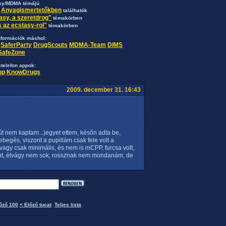
sy/MDMA témájú
Anyagismertetőkben
z
találhatók
asy, a szeretdrog"
témakörben
 az ecstasy-rol"
témakörben
nformációk máshol:
SaferParty
DrugScouts
MDMA-Team
DIMS
SafeZone
telefon appok:
pp
KnowDrugs
2009. december 31. 16:43
űt nem kaptam...)egyet ettem, későn adta be,
ebegés, viszont a pupillám csak fele volt a
agy csak minimális, és nem is mCPP, furcsa volt,
ent, étvágy nem sok, rossznak nem mondanám, de
őző 100
< Előző tucat
Teljes lista