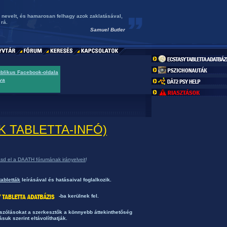
ól nevelt, és hamarosan felhagy azok zaklatásával,
rá.
Samuel Butler
ublikus Facebook-oldala
va
SAK TABLETTA-INFÓ)
asd el a DAATH fórumának irányelveit
!
tabletták
leírásával és hatásaival foglalkozik.
-ba kerülnek fel.
ászólásokat a szerkesztők a könnyebb áttekinthetőség
ásuk szerint eltávolíthatják.