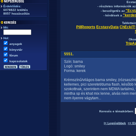
Ecsta
Érdeklődés:
- részletes információk a
6078822 letöltés
"Ecst
- beszélgetés az
8057 hozzászólás
"kerdes
- kérdések a
Tablettai
PillReports
EcstasyData
ChEckiT!
Mit:
Hol:
Okos
TripA
anyagok
könyvtár
5551.
fórum
kapcsolatok
Szín: barna
Logó: smiley
Forma: kerek
Krémszínű/világos barna smiley, (rózsaszín
kellemes, pici szeretet/duma flash, később l
szokottnak, szerintem nem MDMA tartalmú, v
mintha sp és khat mix lenne, alvás nem m
nem ilyenre vágytam...
Keresés e témakörben:
|< Legrégibbek
<< El