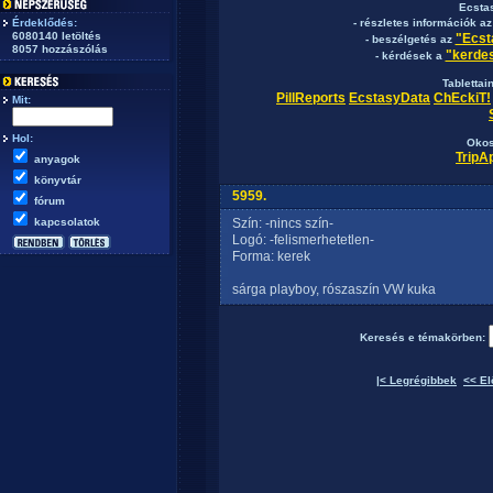
Ecsta
Érdeklődés:
- részletes információk a
6080140 letöltés
"Ecst
- beszélgetés az
8057 hozzászólás
"kerdes
- kérdések a
Tablettai
PillReports
EcstasyData
ChEckiT!
Mit:
Hol:
Okos
TripA
anyagok
könyvtár
5959.
fórum
kapcsolatok
Szín: -nincs szín-
Logó: -felismerhetetlen-
Forma: kerek
sárga playboy, rószaszín VW kuka
Keresés e témakörben:
|< Legrégibbek
<< El