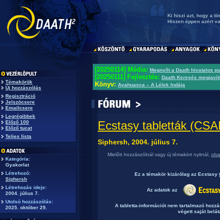
Ki hiszi azt, hogy a 
Hiszen éppen azért va
[20250114] Média:
Megnyílt a Daath hivatalos p
[20250111] Fejlesztés:
Daath Keresés megjavít
Témakörök
Könyv:
Ayahuasca – A Lélek Indája
Új hozzászólás
Regisztráció
Jelszócsere
Emailcsere
Legrégibbek
Ecstasy tabletták (C
Előző 100
Előző tucat
Teljes lista
Siphersh, 2004. július 7.
Mielőtt hozzászólnál vagy új témakört nyitnál,
olv
Kategória:
Gyakorlat
Létrehozó:
Ez a témakör
kizárólag
az Ecstasy
Siphersh
Létrehozás ideje:
Az adatok az
2004. július 7.
Utolsó hozzászólás:
A tabletta-információt nem tartalmazó hozz
2025. október 29.
végett saját belát