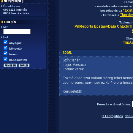
Ecsta
Érdeklődés:
- részletes információk a
6079115 letöltés
"Ecst
- beszélgetés az
8057 hozzászólás
"kerdes
- kérdések a
Tablettai
PillReports
EcstasyData
ChEckiT!
Mit:
Hol:
Okos
TripA
anyagok
könyvtár
6205.
fórum
kapcsolatok
Szín: fehér
Logó: Versace
Forma: kerek
Eszméletlen szar valami méreg lehet benne
gyomorégés,hányinger ez kb 4-5 óra hosszán
Kerüljétek!!!
Keresés e témakörben:
|< Legrégibbek
<< El