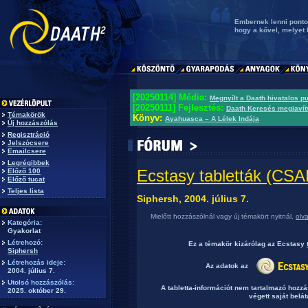
Embernek lenni pontos
hogy a kővel, melyet l
[20250114] Média:
Megnyílt a Daath hivatalos p
[20250111] Fejlesztés:
Daath Keresés megjavít
Témakörök
Könyv:
Ayahuasca – A Lélek Indája
Új hozzászólás
Regisztráció
Jelszócsere
Emailcsere
Legrégibbek
Ecstasy tabletták (C
Előző 100
Előző tucat
Teljes lista
Siphersh, 2004. július 7.
Mielőtt hozzászólnál vagy új témakört nyitnál,
olv
Kategória:
Gyakorlat
Létrehozó:
Ez a témakör
kizárólag
az Ecstasy
Siphersh
Létrehozás ideje:
Az adatok az
2004. július 7.
Utolsó hozzászólás:
A tabletta-információt nem tartalmazó hozz
2025. október 29.
végett saját belát