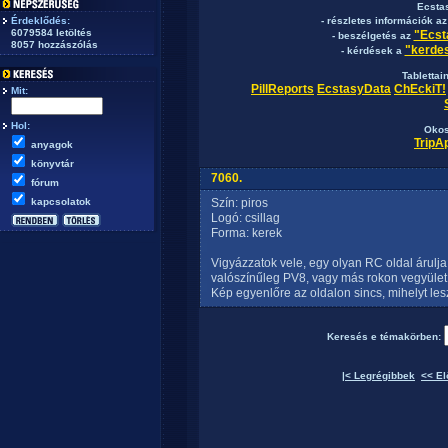
Ecsta
Érdeklődés:
- részletes információk a
6079584 letöltés
"Ecst
- beszélgetés az
8057 hozzászólás
"kerdes
- kérdések a
Tablettai
PillReports
EcstasyData
ChEckiT!
Mit:
Hol:
Okos
TripA
anyagok
könyvtár
7060.
fórum
kapcsolatok
Szín: piros
Logó: csillag
Forma: kerek
Vigyázzatok vele, egy olyan RC oldal árulja
valószínűleg PV8, vagy más rokon vegyület 
Kép egyenlőre az oldalon sincs, mihelyt lesz
Keresés e témakörben:
|< Legrégibbek
<< El