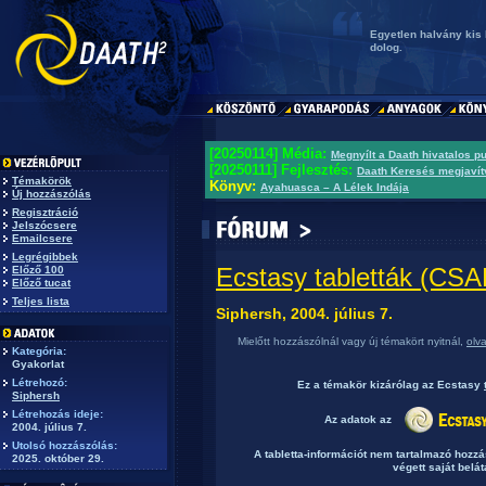
Egyetlen halvány kis 
dolog.
[20250114] Média:
Megnyílt a Daath hivatalos p
[20250111] Fejlesztés:
Daath Keresés megjavít
Témakörök
Könyv:
Ayahuasca – A Lélek Indája
Új hozzászólás
Regisztráció
Jelszócsere
Emailcsere
Legrégibbek
Ecstasy tabletták (C
Előző 100
Előző tucat
Teljes lista
Siphersh, 2004. július 7.
Mielőtt hozzászólnál vagy új témakört nyitnál,
olv
Kategória:
Gyakorlat
Létrehozó:
Ez a témakör
kizárólag
az Ecstasy
Siphersh
Létrehozás ideje:
Az adatok az
2004. július 7.
Utolsó hozzászólás:
A tabletta-információt nem tartalmazó hozz
2025. október 29.
végett saját belát