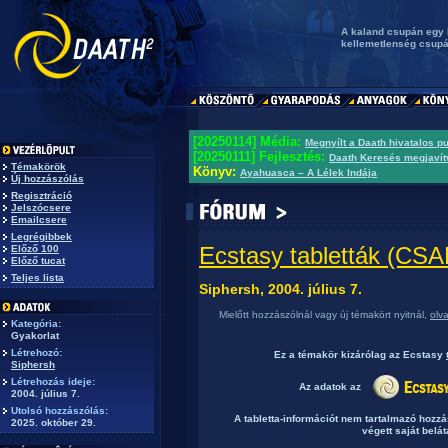
A kaland csupán egy 
kellemetlenség csupán
[20250114] Média:
Megnyílt a Daath hivatalos p
[20250111] Fejlesztés:
Daath Keresés megjavít
Témakörök
Könyv:
Ayahuasca – A Lélek Indája
Új hozzászólás
Regisztráció
Jelszócsere
Emailcsere
Legrégibbek
Ecstasy tabletták (C
Előző 100
Előző tucat
Teljes lista
Siphersh, 2004. július 7.
Mielőtt hozzászólnál vagy új témakört nyitnál,
olv
Kategória:
Gyakorlat
Létrehozó:
Ez a témakör
kizárólag
az Ecstasy
Siphersh
Létrehozás ideje:
Az adatok az
2004. július 7.
Utolsó hozzászólás:
A tabletta-információt nem tartalmazó hozz
2025. október 29.
végett saját belát