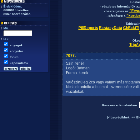
Ecsta
Érdeklődés:
- részletes információk a
6080018 letöltés
"Ecst
- beszélgetés az
8057 hozzászólás
"kerdes
- kérdések a
Tablettai
PillReports
EcstasyData
ChEckiT!
Mit:
Hol:
Okos
TripA
anyagok
könyvtár
7077.
fórum
kapcsolatok
Szín: fehér
Logó: Batman
Forma: kerek
Valószínüleg 2cb vagy valami más triptami
kicsit elrontotta a bulimat - szerencsére vo
viuzálokat.
Keresés e témakörben:
|< Legrégibbek
<< El