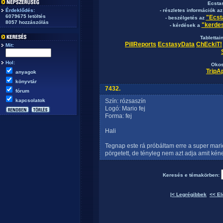
Ecsta
Érdeklődés:
- részletes információk a
6079675 letöltés
"Ecst
- beszélgetés az
8057 hozzászólás
"kerdes
- kérdések a
Tablettai
PillReports
EcstasyData
ChEckiT!
Mit:
Hol:
Okos
TripA
anyagok
könyvtár
7432.
fórum
kapcsolatok
Szín: rózsaszín
Logó: Mario fej
Forma: fej
Hali
Tegnap este rá próbáltam erre a super mario 
pörgetett, de tényleg nem azt adja amit kéne
Keresés e témakörben:
|< Legrégibbek
<< El