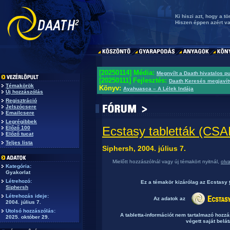
Ki hiszi azt, hogy a 
Hiszen éppen azért va
[20250114] Média:
Megnyílt a Daath hivatalos p
[20250111] Fejlesztés:
Daath Keresés megjavít
Témakörök
Könyv:
Ayahuasca – A Lélek Indája
Új hozzászólás
Regisztráció
Jelszócsere
Emailcsere
Legrégibbek
Ecstasy tabletták (C
Előző 100
Előző tucat
Teljes lista
Siphersh, 2004. július 7.
Mielőtt hozzászólnál vagy új témakört nyitnál,
olv
Kategória:
Gyakorlat
Létrehozó:
Ez a témakör
kizárólag
az Ecstasy
Siphersh
Létrehozás ideje:
Az adatok az
2004. július 7.
Utolsó hozzászólás:
A tabletta-információt nem tartalmazó hozz
2025. október 29.
végett saját belát