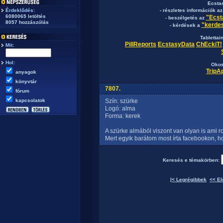
Ecsta
Érdeklődés:
- részletes információk a
6080065 letöltés
"Ecst
- beszélgetés az
8057 hozzászólás
"kerdes
- kérdések a
Tablettai
PillReports
EcstasyData
ChEckiT!
Mit:
Hol:
Okos
TripA
anyagok
könyvtár
7807.
fórum
kapcsolatok
Szín: szürke
Logó: alma
Forma: kerek
A szürke almából viszont van olyan is ami ro
Mert egyik barátom most írta facebookon, hog
Keresés e témakörben:
|< Legrégibbek
<< El