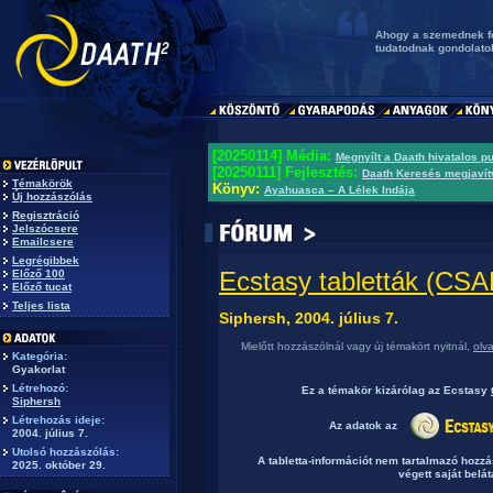
Ahogy a szemednek fé
tudatodnak gondolato
[20250114] Média:
Megnyílt a Daath hivatalos p
[20250111] Fejlesztés:
Daath Keresés megjavít
Témakörök
Könyv:
Ayahuasca – A Lélek Indája
Új hozzászólás
Regisztráció
Jelszócsere
Emailcsere
Legrégibbek
Ecstasy tabletták (C
Előző 100
Előző tucat
Teljes lista
Siphersh, 2004. július 7.
Mielőtt hozzászólnál vagy új témakört nyitnál,
olv
Kategória:
Gyakorlat
Létrehozó:
Ez a témakör
kizárólag
az Ecstasy
Siphersh
Létrehozás ideje:
Az adatok az
2004. július 7.
Utolsó hozzászólás:
A tabletta-információt nem tartalmazó hozz
2025. október 29.
végett saját belát