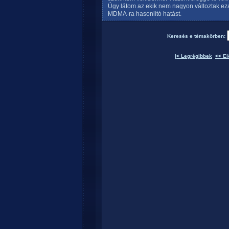
Úgy látom az ekik nem nagyon változtak eza
MDMA-ra hasonlító hatást.
Keresés e témakörben:
|< Legrégibbek
<< El