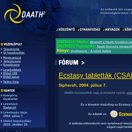
Az emberek két csopo
tisztességtelenekre; 
[20250114] Média:
Megnyílt a Daath hivatalos p
[20250111] Fejlesztés:
Daath Keresés megjavít
Témakörök
Könyv:
Ayahuasca – A Lélek Indája
Új hozzászólás
Regisztráció
Jelszócsere
Emailcsere
Legrégibbek
Ecstasy tabletták (C
Előző 100
Előző tucat
Teljes lista
Siphersh, 2004. július 7.
Mielőtt hozzászólnál vagy új témakört nyitnál,
olv
Kategória:
Gyakorlat
Létrehozó:
Ez a témakör
kizárólag
az Ecstasy
Siphersh
Létrehozás ideje:
Az adatok az
2004. július 7.
Utolsó hozzászólás:
A tabletta-információt nem tartalmazó hozz
2025. október 29.
végett saját belát