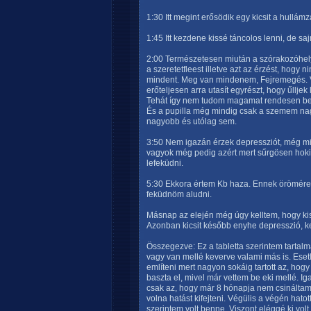
1:30 Itt megint erősödik egy kicsit a hullá
1:45 Itt kezdene kissé táncolos lenni, de s
2:00 Természetesen miután a szórakozóhelye
a szeretetfleest illetve azt az érzést, hog
mindent. Meg van mindenem, Fejremegés. V
erőteljesen arra utasít egyrészt, hogy űlljek
Tehát így nem tudom magamat rendesen bele
És a pupilla még mindig csak a szemem nag
nagyobb és utólag sem.
3:50 Nem igazán érzek depressziót, még mi
vagyok még pedig azért mert sűrgösen hokiz
lefeküdni.
5:30 Ekkora értem Kb haza. Ennek örömére a
feküdnöm aludni.
Másnap az elején még úgy kelltem, hogy ki
Azonban kicsit később enyhe depresszió, ke
Összegezve: Ez a tabletta szerintem tarta
vagy van mellé keverve valami más is. Eset
említeni mert nagyon sokáig tartott az, ho
baszta el, mivel már vettem be eki mellé. Ig
csak az, hogy már 8 hónapja nem csináltam
volna hatást kifejteni. Végülis a végén hato
szerintem volt benne. Viszont eléggé ki volt