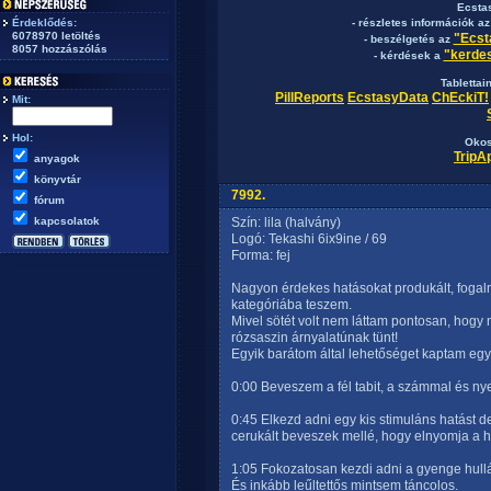
Ecsta
Érdeklődés:
- részletes információk a
6078970 letöltés
"Ecst
- beszélgetés az
8057 hozzászólás
"kerdes
- kérdések a
Tablettai
PillReports
EcstasyData
ChEckiT!
Mit:
Hol:
Okos
TripA
anyagok
könyvtár
7992.
fórum
kapcsolatok
Szín: lila (halvány)
Logó: Tekashi 6ix9ine / 69
Forma: fej
Nagyon érdekes hatásokat produkált, fogal
kategóriába teszem.
Mivel sötét volt nem láttam pontosan, hogy n
rózsaszin árnyalatúnak tünt!
Egyik barátom által lehetőséget kaptam egy f
0:00 Beveszem a fél tabit, a számmal és ny
0:45 Elkezd adni egy kis stimuláns hatást de
cerukált beveszek mellé, hogy elnyomja a h
1:05 Fokozatosan kezdi adni a gyenge hull
És inkább leűltettős mintsem táncolos.