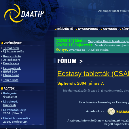
Az ember igazi titkai 
[20250114] Média:
Megnyílt a Daath hivatalos p
[20250111] Fejlesztés:
Daath Keresés megjavít
Témakörök
Könyv:
Ayahuasca – A Lélek Indája
Új hozzászólás
Regisztráció
Jelszócsere
Emailcsere
Legrégibbek
Ecstasy tabletták (C
Előző 100
Előző tucat
Teljes lista
Siphersh, 2004. július 7.
Mielőtt hozzászólnál vagy új témakört nyitnál,
olv
Kategória:
Gyakorlat
Létrehozó:
Ez a témakör
kizárólag
az Ecstasy
Siphersh
Létrehozás ideje:
Az adatok az
2004. július 7.
Utolsó hozzászólás:
A tabletta-információt nem tartalmazó hozz
2025. október 29.
végett saját belát