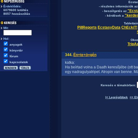
Ecsta
Érdeklődés:
- részletes információk a
6079600 letöltés
"Ecst
- beszélgetés az
8057 hozzászólás
"kerdes
- kérdések a
Tablettai
PillReports
EcstasyData
ChEckiT!
Mit:
Hol:
Okos
TripA
anyagok
könyvtár
344.
Én+te+ö=gén
fórum
kapcsolatok
katka:
Ha beírtad volna a Daath keresőjébe (ott ba
egy nadragulyatripet. Atropin van benne. Már
Keresés e témakörben:
|< Legrégibbek
<< El