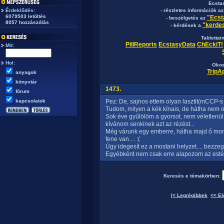
Ecsta
Érdeklődés:
- részletes információk a
6079503 letöltés
"Ecst
- beszélgetés az
8057 hozzászólás
"kerdes
- kérdések a
Tablettai
PillReports
EcstasyData
ChEckiT!
Mit:
Hol:
Okos
TripA
anyagok
könyvtár
1473.
fórum
kapcsolatok
Pez: De, sajnos ettem olyan lasztit(mCCP-s 
Tudom, milyen a kék kínais, de hátha nem ol
Sok éve gyűlölöm a gyorsot, nem véletlenül.
kívánom senkinek azt az rézést...
Még várunk egy emberre, hátha majd ő mond 
fene van.... :(
Úgy idegesít ez a mostani helyzet.... bezzeg
Egyébként nem csak erre alapozom az estét.. 
Keresés e témakörben:
|< Legrégibbek
<< El