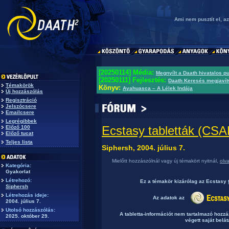
Ami nem pusztít el, a
[20250114] Média:
Megnyílt a Daath hivatalos p
[20250111] Fejlesztés:
Daath Keresés megjavít
Témakörök
Könyv:
Ayahuasca – A Lélek Indája
Új hozzászólás
Regisztráció
Jelszócsere
Emailcsere
Legrégibbek
Ecstasy tabletták (C
Előző 100
Előző tucat
Teljes lista
Siphersh, 2004. július 7.
Mielőtt hozzászólnál vagy új témakört nyitnál,
olv
Kategória:
Gyakorlat
Létrehozó:
Ez a témakör
kizárólag
az Ecstasy
Siphersh
Létrehozás ideje:
Az adatok az
2004. július 7.
Utolsó hozzászólás:
A tabletta-információt nem tartalmazó hozz
2025. október 29.
végett saját belát