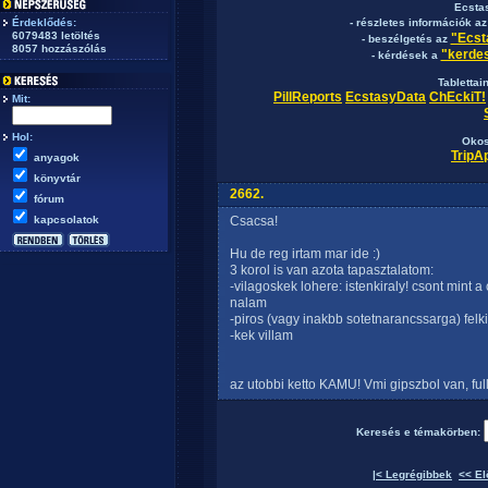
Ecsta
Érdeklődés:
- részletes információk a
6079483 letöltés
"Ecst
- beszélgetés az
8057 hozzászólás
"kerdes
- kérdések a
Tablettai
PillReports
EcstasyData
ChEckiT!
Mit:
Hol:
Okos
TripA
anyagok
könyvtár
2662.
fórum
kapcsolatok
Csacsa!
Hu de reg irtam mar ide :)
3 korol is van azota tapasztalatom:
-vilagoskek lohere: istenkiraly! csont mint 
nalam
-piros (vagy inakbb sotetnarancssarga) felki
-kek villam
az utobbi ketto KAMU! Vmi gipszbol van, fu
Keresés e témakörben:
|< Legrégibbek
<< El