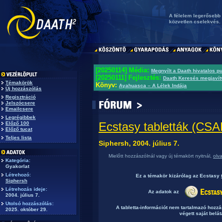
A félelem legerősebb
közvetlen cselekvés.
[20250114] Média:
Megnyílt a Daath hivatalos p
[20250111] Fejlesztés:
Daath Keresés megjavít
Témakörök
Könyv:
Ayahuasca – A Lélek Indája
Új hozzászólás
Regisztráció
Jelszócsere
Emailcsere
Legrégibbek
Ecstasy tabletták (C
Előző 100
Előző tucat
Teljes lista
Siphersh, 2004. július 7.
Mielőtt hozzászólnál vagy új témakört nyitnál,
olv
Kategória:
Gyakorlat
Létrehozó:
Ez a témakör
kizárólag
az Ecstasy
Siphersh
Létrehozás ideje:
Az adatok az
2004. július 7.
Utolsó hozzászólás:
A tabletta-információt nem tartalmazó hozz
2025. október 29.
végett saját belát