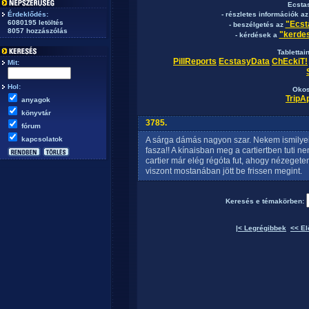
Ecsta
Érdeklődés:
- részletes információk a
6080195 letöltés
"Ecst
- beszélgetés az
8057 hozzászólás
"kerdes
- kérdések a
Tablettai
PillReports
EcstasyData
ChEckiT!
Mit:
Hol:
Okos
TripA
anyagok
könyvtár
3785.
fórum
kapcsolatok
A sárga dámás nagyon szar. Nekem ismilye
fasza!! A kínaisban meg a cartiertben tuti n
cartier már elég régóta fut, ahogy nézeget
viszont mostanában jött be frissen megint.
Keresés e témakörben:
|< Legrégibbek
<< El