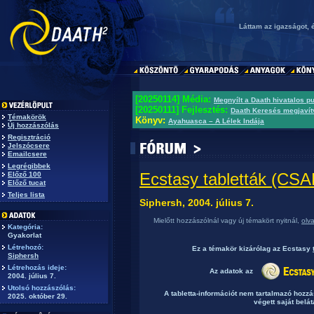
Láttam az igazságot, 
[20250114] Média:
Megnyílt a Daath hivatalos p
[20250111] Fejlesztés:
Daath Keresés megjavít
Témakörök
Könyv:
Ayahuasca – A Lélek Indája
Új hozzászólás
Regisztráció
Jelszócsere
Emailcsere
Legrégibbek
Ecstasy tabletták (C
Előző 100
Előző tucat
Teljes lista
Siphersh, 2004. július 7.
Mielőtt hozzászólnál vagy új témakört nyitnál,
olv
Kategória:
Gyakorlat
Létrehozó:
Ez a témakör
kizárólag
az Ecstasy
Siphersh
Létrehozás ideje:
Az adatok az
2004. július 7.
Utolsó hozzászólás:
A tabletta-információt nem tartalmazó hozz
2025. október 29.
végett saját belát