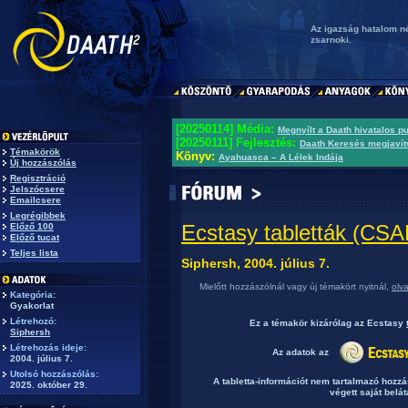
Az igazság hatalom né
zsarnoki.
[20250114] Média:
Megnyílt a Daath hivatalos p
[20250111] Fejlesztés:
Daath Keresés megjavít
Témakörök
Könyv:
Ayahuasca – A Lélek Indája
Új hozzászólás
Regisztráció
Jelszócsere
Emailcsere
Legrégibbek
Ecstasy tabletták (C
Előző 100
Előző tucat
Teljes lista
Siphersh, 2004. július 7.
Mielőtt hozzászólnál vagy új témakört nyitnál,
olv
Kategória:
Gyakorlat
Létrehozó:
Ez a témakör
kizárólag
az Ecstasy
Siphersh
Létrehozás ideje:
Az adatok az
2004. július 7.
Utolsó hozzászólás:
A tabletta-információt nem tartalmazó hozz
2025. október 29.
végett saját belát