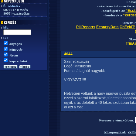
Ecsta
Érdeklődés:
- részletes információk a
6079317 letöltés
"Ecst
- beszélgetés az
8057 hozzászólás
"kerdes
- kérdések a
Tablettai
PillReports
EcstasyData
ChEckiT!
Mit:
Hol:
Okos
TripA
anyagok
könyvtár
4044.
fórum
kapcsolatok
Szín: rózsaszín
Logó: Mitsubishi
Forma: átlagnál nagyobb
VIGYÁZAT!!!!!
Hétvégén voltunk a nagy magyar puszta eg
ezzel a szarral találkozott, tünetek hasonló
egyik srác délelött a 40 fokos szobában takar
el ezt a fost...
Keresés e témakörben:
|< Legrégibbek
<< El