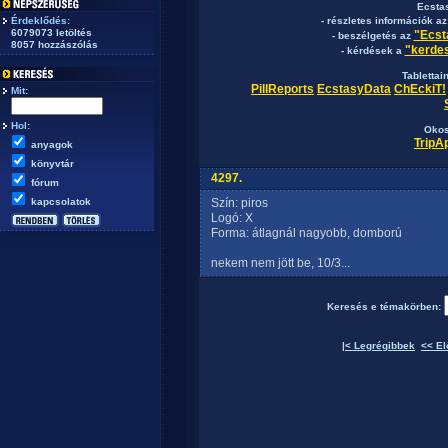
Ecsta
Érdeklődés:
- részletes információk a
6079073 letöltés
"Ecst
- beszélgetés az
8057 hozzászólás
"kerdes
- kérdések a
Tablettai
PillReports
EcstasyData
ChEckiT!
Mit:
Hol:
Okos
TripA
anyagok
könyvtár
4297.
fórum
kapcsolatok
Szín: piros
Logó: X
Forma: átlagnál nagyobb, domború
nekem nem jött be, 10/3...
Keresés e témakörben:
|< Legrégibbek
<< El