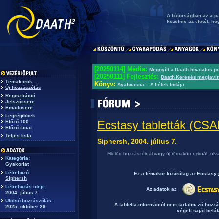
A bátorságban az a p
kezelnie az életét, ho
[20250114] Média:
Megnyílt a Daath hivatalos p
[20250111] Fejlesztés:
Daath Keresés megjavít
Témakörök
Könyv:
Ayahuasca – A Lélek Indája
Új hozzászólás
Regisztráció
Jelszócsere
Emailcsere
Legrégibbek
Ecstasy tabletták (C
Előző 100
Előző tucat
Teljes lista
Siphersh, 2004. július 7.
Mielőtt hozzászólnál vagy új témakört nyitnál,
olv
Kategória:
Gyakorlat
Létrehozó:
Ez a témakör
kizárólag
az Ecstasy
Siphersh
Létrehozás ideje:
Az adatok az
2004. július 7.
Utolsó hozzászólás:
A tabletta-információt nem tartalmazó hozz
2025. október 29.
végett saját belát