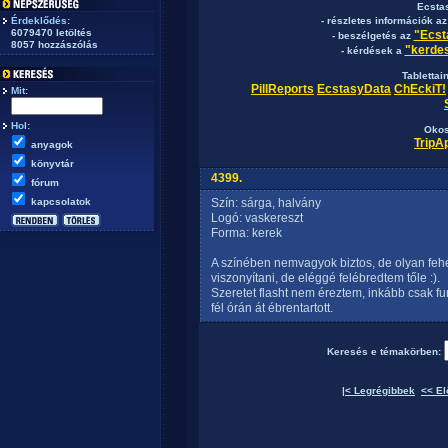
Ecsta
Érdeklődés:
- részletes információk a
6079470 letöltés
"Ecst
- beszélgetés az
8057 hozzászólás
"kerdes
- kérdések a
Tablettai
PillReports
EcstasyData
ChEckiT!
Mit:
Hol:
Okos
TripA
anyagok
könyvtár
4399.
fórum
kapcsolatok
Szín: sárga, halvány
Logó: vaskereszt
Forma: kerek
A színében nemvagyok biztos, de olyan fe
viszonyítani, de eléggé felébredtem tőle :).
Szeretet flasht nem éreztem, inkább csak f
fél órán át ébrentartott.
Keresés e témakörben:
|< Legrégibbek
<< El