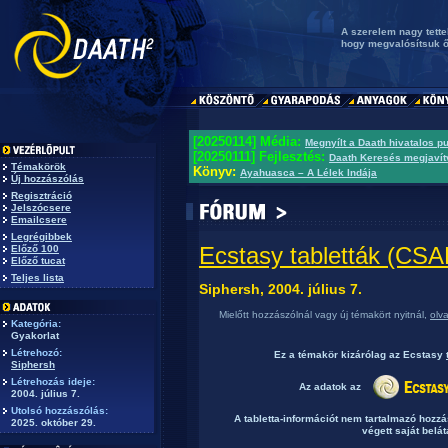
A szerelem nagy tett
hogy megvalósítsuk ő
[20250114] Média:
Megnyílt a Daath hivatalos p
[20250111] Fejlesztés:
Daath Keresés megjavít
Témakörök
Könyv:
Ayahuasca – A Lélek Indája
Új hozzászólás
Regisztráció
Jelszócsere
Emailcsere
Legrégibbek
Ecstasy tabletták (C
Előző 100
Előző tucat
Teljes lista
Siphersh, 2004. július 7.
Mielőtt hozzászólnál vagy új témakört nyitnál,
olv
Kategória:
Gyakorlat
Létrehozó:
Ez a témakör
kizárólag
az Ecstasy
Siphersh
Létrehozás ideje:
Az adatok az
2004. július 7.
Utolsó hozzászólás:
A tabletta-információt nem tartalmazó hozz
2025. október 29.
végett saját belát