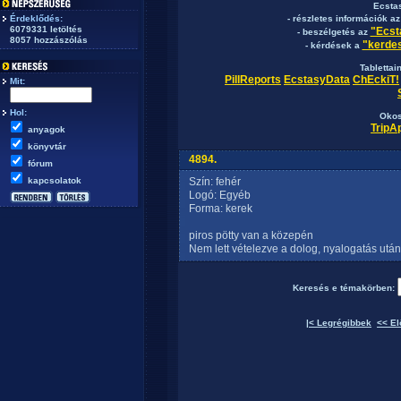
Ecsta
Érdeklődés:
- részletes információk a
6079331 letöltés
"Ecst
- beszélgetés az
8057 hozzászólás
"kerdes
- kérdések a
Tablettai
PillReports
EcstasyData
ChEckiT!
Mit:
Hol:
Okos
TripA
anyagok
könyvtár
4894.
fórum
kapcsolatok
Szín: fehér
Logó: Egyéb
Forma: kerek
piros pötty van a közepén
Nem lett vételezve a dolog, nyalogatás után 
Keresés e témakörben:
|< Legrégibbek
<< El