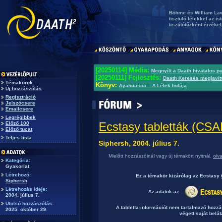
Böhme és William La
tisztuló lélekkel az 
tisztítótűzként érzékel
[20250114] Média:
Megnyílt a Daath hivatalos p
[20250111] Fejlesztés:
Daath Keresés megjavít
Témakörök
Könyv:
Ayahuasca – A Lélek Indája
Új hozzászólás
Regisztráció
Jelszócsere
Emailcsere
Legrégibbek
Ecstasy tabletták (C
Előző 100
Előző tucat
Teljes lista
Siphersh, 2004. július 7.
Mielőtt hozzászólnál vagy új témakört nyitnál,
olv
Kategória:
Gyakorlat
Létrehozó:
Ez a témakör
kizárólag
az Ecstasy
Siphersh
Létrehozás ideje:
Az adatok az
2004. július 7.
Utolsó hozzászólás:
A tabletta-információt nem tartalmazó hozz
2025. október 29.
végett saját belát