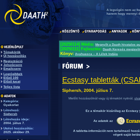
A legvégén nem az fog
hanem hogy mennyi él
[20250114] Média:
Megnyílt a Daath hivatalos p
[20250111] Fejlesztés:
Daath Keresés megjavít
Témakörök
Könyv:
Ayahuasca – A Lélek Indája
Új hozzászólás
Regisztráció
Jelszócsere
Emailcsere
Legrégibbek
Ecstasy tabletták (C
Előző 100
Előző tucat
Teljes lista
Siphersh, 2004. július 7.
Mielőtt hozzászólnál vagy új témakört nyitnál,
olv
Kategória:
Gyakorlat
Létrehozó:
Ez a témakör
kizárólag
az Ecstasy
Siphersh
Létrehozás ideje:
Az adatok az
2004. július 7.
Utolsó hozzászólás:
A tabletta-információt nem tartalmazó hozz
2025. október 29.
végett saját belát