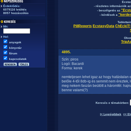
Ecsta
Érdeklődés:
- részletes információk a
6079116 letöltés
"Ecst
- beszélgetés az
8057 hozzászólás
"kerdes
- kérdések a
Tablettai
PillReports
EcstasyData
ChEckiT!
Mit:
Hol:
Okos
TripA
anyagok
könyvtár
4895.
fórum
kapcsolatok
Szín: piros
Logó: Bacardi
Forma: kerek
nemteljesen lehet igaz az hogy hatástalan 
belőle 4-től 8db-ig és semmit nem éreztek,
meg nekem faszán beütött a háromfél. hajnal
benne valami(?)
Keresés e témakörben:
|< Legrégibbek
<< El