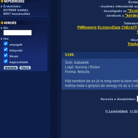
Ecsta
Érdeklődés:
- részletes információk a
6079568 letöltés
"Ecst
- beszélgetés az
8057 hozzászólás
"kerdes
- kérdések a
Tablettai
PillReports
EcstasyData
ChEckiT!
Mit:
Hol:
Okos
TripA
anyagok
könyvtár
5199.
fórum
kapcsolatok
Szín: babakék
Logó: korona / Rolex
Forma: felezős
Hát nemtom de ez jó is meg nem is.nem md
mdma-mda-s golyszi.de amugy mi az a 2-c
Keresés e témakörben:
|< Legrégibbek
<< El