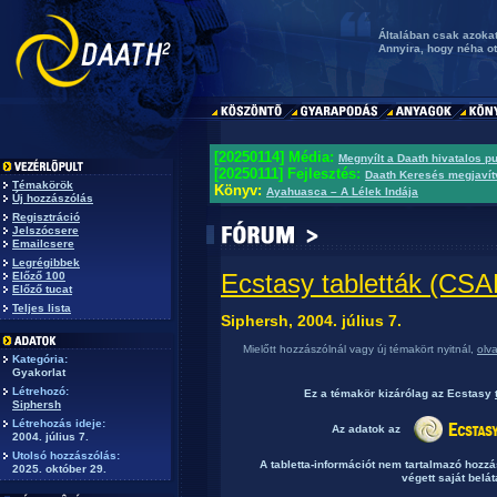
Általában csak azokat
Annyira, hogy néha ott
[20250114] Média:
Megnyílt a Daath hivatalos p
[20250111] Fejlesztés:
Daath Keresés megjavít
Témakörök
Könyv:
Ayahuasca – A Lélek Indája
Új hozzászólás
Regisztráció
Jelszócsere
Emailcsere
Legrégibbek
Ecstasy tabletták (C
Előző 100
Előző tucat
Teljes lista
Siphersh, 2004. július 7.
Mielőtt hozzászólnál vagy új témakört nyitnál,
olv
Kategória:
Gyakorlat
Létrehozó:
Ez a témakör
kizárólag
az Ecstasy
Siphersh
Létrehozás ideje:
Az adatok az
2004. július 7.
Utolsó hozzászólás:
A tabletta-információt nem tartalmazó hozz
2025. október 29.
végett saját belát