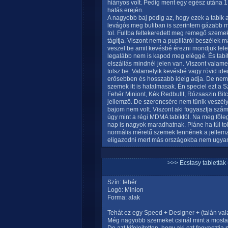
hiányos volt. Pedig ment egy egész utána 1,5
hatás erején.
A nagyobb baj pedig az, hogy ezek a tabik 
levágós meg buliban is szerintem gázabb m
tol. Fullba feltekeredett meg remegő szemek
tágítja. Viszont nem a pupilláról beszélek
veszel be amit kevésbé érezni mondjuk fel
legalább nem is kapod meg eléggé. És tabi
elszállás mindnél jelen van. Viszont valame
tolsz be. Valamelyik kevésbé vagy rövid ide
erősebben és hosszabb ideig adja. De nem 
szemek itt is hatalmasak. Én speciel ezt a 
Fehér Miniont, Kék Redbullt, Rózsaszin Bitc
jellemző. De szerencsére nem tűnik veszél
bajom nem volt. Viszont aki fogyasztja szám
úgy mint a régi MDMA tabiktól. Na meg fől
nap is nagyok maradhatnak. Pláne ha túl t
normális méretű szemek lennének a jellemző
eligazodni mert más országokba nem ugyana
>>> Ecstasy tablett
Szín: fehér
Logó: Minion
Forma: alak
Tehát ez egy Speed + Designer + (talán v
Még nagyobb szemeket csinál mint a mostan