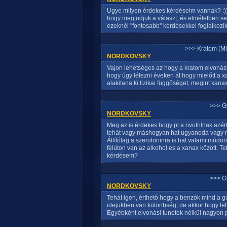
Ugye milyen érdekes kérdéseim vannak? :))
hogy megtudjuk a választ, és elméletben se
ezeknél "fontosabb" kérdésekkel foglalkozi
>>> Kratom (Mi
NORDKOVSKY
Vajon lehetséges az hogy a kratom elvonást 
hogy úgy létezni éveken át hogy mielőtt a x
alakitana ki fizikai függőséget, megint xana
>>> G
NORDKOVSKY
Meg az is érdekes hogy pl a rivotrilnak az
tehát vagy máshogyan hat ugyanoda vagy m
Állítólag a szerotoninra is hat valami módon
félúton van az alkohol es a xanax között. Te
kérdésem?
>>> G
NORDKOVSKY
Tehát igen, érthető hogy a benzók mind a ga
idejukben van különbség, de akkor hogy le
Egyébként elvonási tunetek nélkül nagyon p