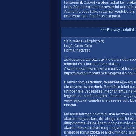
hat semmit. Szóval valóban sokat kell prób
hogy 20g-t nem kellene beszedni normális e
Ajánlom a JoeyTalks csatornát youtube-on, n
nem csak ilyen általános dolgokat.
>>> Ecstasy tablett
Szín: sárga (sárgászöld)
Logó: Coca-Cola
Forma: négyzet
Zöldessárga tabletta egyik oldalán kidombo
felirattal és a harmadó vonalakkal.
A színt leszámítva (mivel a miénk zöldes volt
https://www.pillreports.net/images/fullsize/
Hárman fogyasztottunk, fejenként egy-egy 
élményeket szereztünk. Betöltött minket a s
(mindenféle védekezési mechanizmus nélkü
legjobb, de zenét hallgatni, táncolni vagy 
vagy rágozás) csinálni is élvezetes volt. 
okozott.
Második harmad bevétele után hozzám kerül
akartam fogyasztani, de, ahogy futott fel 
állapotommal és beláttam, hogy ezt még eg
akarom fokozni (mivel még megvolt a harma
ismerőse fogyasztotta el a kék miniont (amin