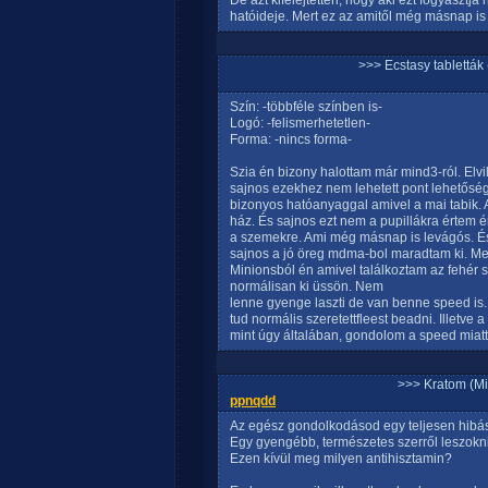
De azt kifelejtetten, hogy aki ezt fogyasztj
hatóideje. Mert ez az amitől még másnap is 
>>> Ecstasy tablett
Szín: -többféle színben is-
Logó: -felismerhetetlen-
Forma: -nincs forma-
Szia én bizony halottam már mind3-ról. Elvi
sajnos ezekhez nem lehetett pont lehetőség
bizonyos hatóanyaggal amivel a mai tabik. 
ház. És sajnos ezt nem a pupillákra értem ér
a szemekre. Ami még másnap is levágós. És
sajnos a jó öreg mdma-bol maradtam ki. Mert
Minionsból én amivel találkoztam az fehér s
normálisan ki üssön. Nem
lenne gyenge laszti de van benne speed is. 
tud normális szeretettfleest beadni. Illetv
mint úgy általában, gondolom a speed miatt
>>> Kratom (Mi
ppnqdd
Az egész gondolkodásod egy teljesen hibá
Egy gyengébb, természetes szerről leszokni
Ezen kívül meg milyen antihisztamin?