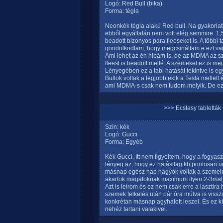
Logó: Red Bull (bika)
Forma: tégla
Neonkék tégla alakú Red bull. Na gyakorlati
ebből egyáltalán nem volt elég semmire. 1,5
beadott bizonyos para fleeseket is. A többi
gondolkodtam, hogy megcsináltam e ezt va
Ami lehet az én hibám is, de az MDMA az s
fleest is beadott mellé. A szemeket ez is 
Lényegében ez a tabi hatását tekintve is e
Bullok voltak a legjobb ekik a Tesla mellett
ami MDMA-s csak nem tudom melyik. De e
>>> Ecstasy tablett
Szín: kék
Logó: Gucci
Forma: Egyéb
Kék Gucci. Itt nem figyeltem, hogy a fogya
lényeg az, hogy ez hatásilag kb pontosan u
másnap egész nap nagyok voltak a szemeim. B
akartok magatoknak maximum ilyen 2-3mat v
Azt is leírom és ez nem csak erre a lasztira
szemek felkelés után pár óra múlva is viss
konkrètan másnap agyhalott leszel. És ez kí
nehéz tartani valakivel.