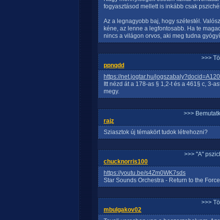
fogyasztásod mellett is inkább csak psziché
Az a legnagyobb baj, hogy szétestél. Való
kéne, az lenne a legfontosabb. Ha te magad
nincs a világon orvos, aki meg tudna gyógyí
>>> Tö
ppnqdd
https://net.jogtar.hu/jogszabaly?docid=A1
Itt nézd át a 178-as § 1,2-t és a 461§ c, 3
megy.
>>> Bemutatk
rajz
Sziasztok új témakört tudok létrehozni?
>>> "A" pszi
chucknorris100
https://youtu.be/s4Zm0WK7sds
Star Sounds Orchestra - Return to the Force
>>> Tö
mbulgakov02