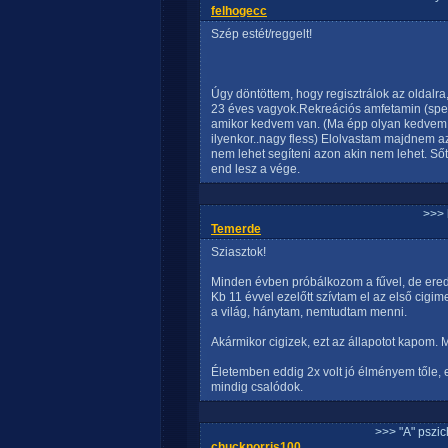
felhogecc
Szép estét/reggelt!
Úgy döntöttem, hogy regisztrálok az oldalra,
23 éves vagyok.Rekreációs amfetamin (spee
amikor kedvem van. (Ma épp olyan kedvem vol
ilyenkor..nagy fless) Elolvastam majdnem az
nem lehet segíteni azon akin nem lehet. S
end lesz a vége.
>>> 
Temerde
Sziasztok!
Minden évben próbálkozom a fűvel, de ere
Kb 11 évvel ezelőtt szívtam el az első cigim
a világ, hánytam, nemtudtam menni.
Akármikor cigizek, ezt az állapotot kapom. 
Életemben eddig 2x volt jó élményem tőle, e
mindig csalódok.
>>> "A" pszi
chucknorris100