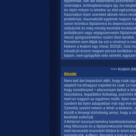
egyformák, van aki dependens pszichésen me
sivárságra, boldogtalanságra így, ha megta
és rájön milyen is lehetne az élet egészsé
használjon ilyen szereket akinek nincs ren
problémás, traumatizált egyének nagyon h
soron krónikus fájdalomra és depresszióra
szituációk és még mindig kevésbé kockázat
próbálkozni vagy végigszenvedni fájdalmak 
okozó gyógyszerekhez nyúlni lásd ópiátok,
Remélem nem tiltják be ezt a növényt is mert
Nekem a kratom egy cheat, IDDQD, God mo
rohadt jól érzem magam persze korábban s
bajom, nem gyógyítok vele semmit, egyszerű
>>> Kratom (Mi
jimspie
Nem kell ám beparázni attól, hogy csak úgy
alapból ha kihagysz napokat és csak 1x h
hogy iszod/eszed + alacsonyan tartod a dóz
rászokásra, legalábbis fizikailag, pszichés
mert ez nagyon az egyénen múlik. Ilyen men
szedem kb ilyen adagokban már egy éve és 
Személy szerint nekem a fehér a kedvenc, a
között a lényegi különbség annyi, hogy a zö
kevésbé euforizál.
A fehérrel iszonyat kemény kardióedzéseke
meg fókusszal és a fájdalomküszöb kitolásáv
mert kevesebb kraomból többet ki lehet álta
gyümölcsök, koffein). Pirosból a bali és az i