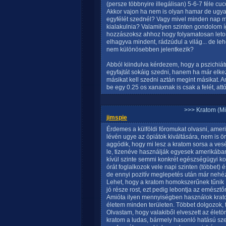
(persze többnyire illegálisan) 5-6-7 féle cu
Akkor vajon ha nem is olyan hamar de ugyan
egyfélét szednél? Vagy mivel minden nap má
kialakulnia? Valamilyen szinten gondolom íg
hozzászoksz ahhoz hogy folyamatosan letomp
elhagyva mindent, rádzúdul a világ... de le
nem különösebben jelentkezik?
Abból kiindulva kérdezem, hogy a pszichiá
egyfajtát sokáig szedni, hanem ha már elke
másikat kell szedni aztán megint másikat. A
be egy 0.25 os xanaxnak is csak a felét, att
>>> Kratom (Mi
jimspie
Érdemes a külföldi fóromukat olvasni, ameri
lévén ugye az ópiátok kiváltására, nem is ö
aggódik, hogy mi lesz a kratom sorsa a ves
le, tizenéve használják egyesek amerikában
kívül szinte semmi konkrét egészségügyi ko
órát foglalkozok vele napi szinten (többet)
de ennyi pozitív meglepetés után már nehéz
Lehet, hogy a kratom homokszerűnek tűnik 
jó része rost, ezt pedig lebontja az emészt
Amióta ilyen mennyiségben használok kratom
életem minden területen. Többet dolgozok, 
Olvastam, hogy valakiből elveszett az életö
kratom a ludas, bármely hasonló hatású sze