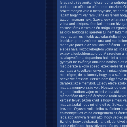
feladatot : ) és amikor felcsendült a rádiób
partiban se előtte se utána nem éreztem. O
örökre menjek vele a mennyekbe, de nem
láttam hogy mi vár rám utána és féltem hog
átadom magam neki. Szóval egy pillanatra 
volna ami elképesztően kellemesen hívogat
és sose térek vissza az én drága kis egómba
az örök boldogság ígéretén túl nem láttam
megriadtam és inkább azt valasztottam h
és ekkor ujra eszméltem arra ami korulotte
mennyire jöhet le az amit akkor átéltem. Ez
élet és halál között lebegtem volna az íróa
extasy a legboldogsag drog. A szerelem a 
az alapvetően a dopaminra hat mint a speed
gyönyör ne továbbja amikor a hatása alatt v
meg persze a kokó speed, ezek kiélesítik és
utohatas a kovetkezménye, ami miatt neke
mint régen, de az komoly hogy ez a szám a 
beexezve éreztem. Persze nem úgy értve ho
darabkát az élményből. Ez egy életre szóló e
maga a mennyország volt. Hosszú idő után
elgondolkodtam vajon mi lett volna akkor
mámorítóan hívogató érzésbe? Talán akkor 
kérdést felvet. (Azon kívül is hogy elméjű v
magyarázatát hogy mi lehetett ez. Sokszor 
éreztem. Olyasmi volt mintha az életem és a
és mennyei lett volna elengednem az élete
legalább annyira féltem attól hogy végleg 
Ez lehet hogy ostobának hangzik de felvethet
egész életünket, hogy közben még csak nem