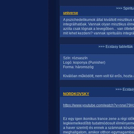
>>> Spirit
universe
A pszichedelikumok által kiváltott misztiku
integrálhatóak. Vannak olyan misztikus él
azóta csak lógnak a levegőben... van ötlet
mit lehet kezdeni? vannak spirituális integr
>>> Ecstasy tablett
Szín: rózsaszín
Logó: koponya (Punisher)
Forma: háromszög
Kiválóan működött, nem volt túl erős, hozta a
>>> Ecstasy
NORDKOVSKY
https://www.youtube.com/watch?v=nrwi79
Ez egy igen ikonikus trance zene a régi id
legkiemelkedőbb tudatmódosult élményemet 2
a haver szerint) és ennek a számnak köszönh
meghallgatom, amikor otthon egymagamban a