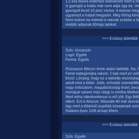
1,5 óra múlva érdemes redoseolni mert a res
is gyengül a hatás már nem adja úgy be. Vo
gyengult kicsit 10 perc mulva. A redose me
ugyanazt a hatast megadni. Még 60mg körü
Nem tudom ha mdmat is raknak ezekbe a tabi
inkább adjanak 80mgs tabikat.
>>> Ecstasy tablett
Szín: rózsaszín
Logó: Egyéb
Forma: Egyéb
Rózsaszin Bitcoin érme alakú tabletta. Na,
Fehér kategóriába rakom. Csak mert ez volt
közül. Lényeg, hogy ez a tabletta viszonylag 
adott mint a többi. Jobb, erősebb szeretett
nagy önbizalom, magabiztosság érzet, beoz
mondjuk valami más világi is mintha Methel 
Mert néha istenkomlexus is elő jött. Egy félt
ettem. Ezt is felezve. Második fél már durvá
úgy mint a többinél pupillák közepesek szintú
Hatásra ilyen 10/8-at kap tőlem.
>>> Ecstasy tablett
Szín: Egyéb