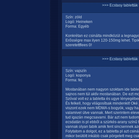
>>> Ecstasy tablett
Szín: zöld
Logó: Heineken
Forma: Egyéb
Konkrétan ez csinálta mindközül a legnagy
Erősségre max ilyen 120-150mg lehet. Tipik
szeretettflees 0!
>>> Ecstasy tablett
Szín: vajszín
Logó: koponya
Forma: fej
Mostanában nem nagyon szoktam ide tablett
sajnos nem túl aktív mostanában. De ezt mo
Szóval volt ez a tabletta és ugye lényegéb
És felkell, hogy világosítsak mindenkit! Oké
viszont ezek nem MDMA-s bogyók, vagy ha 
valamivel ütve vannak. Mert szerintem eleve
tud igazán megcsavarni. Bár azt nem tudom,
ecsdatán is pl ebből a szürkés-arany színű 
vannak olyan tabik amik fent sincsennek az
Folytatom a dolgot, ez a tabletta pl azt csi
mikor beütött inkább csak pörgetett meg csa