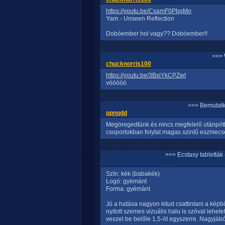
https://youtu.be/CsamF0PbgMo
Yarn - Unseen Reflection
Dobóember hol vagy?? Dobóember!!
>>> 
chucknorris100
https://youtu.be/3BxiYkCPZwI
vóóóóó
>>> Bemutatk
ppnqdd
Megöregedtünk és nincs megfelelő utánpótl
csoportokban folytat magas szintű eszmecse
>>> Ecstasy tablett
Szín: kék (babakék)
Logó: gyémánt
Forma: gyémánt
Jó a hatása nagyon kitud csattintani a képbő
nyitott szemes vizuális halu is szóval lehe
veszel be belőle 1,5-öt egyszerre. Nagyjá