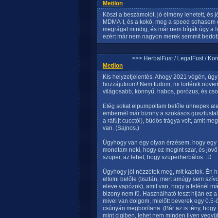
Metilon
Köszi a beszámolót, jó élmény lehetett, és 
MDMA-t, és a kokó, meg a speed sohasem ér
megrágat mindig, és már nem bírják úgy a f
ezért már nem nagyon merek semmit bedob
>>> HerbalFust / LegalFust / Ko
Metilon
Kis helyzetjelentés. Ahogy 2021 végén, úgy
hozzájutnom! Nem tudom, mi történik novemb
világosabb, könnyű, habos, porózus, és cso
Elég sokat elpumpoltam belőle ünnepek alatt
embernél már bizony a szokásos gusztustal
a ráfújt cucctól), büdös trágya volt, amit 
van. (Sajnos.)
Úgyhogy van egy olyan érzésem, hogy egy ú
mondtam neki, hogy ez megint szar, és jövő 
szuper, az lehet, hogy szuperherbálos. :D
Úgyhogy jól nézzétek meg, mit kaptok. Én ha 
eltolni belőle (tisztán, mert amúgy sem szí
eleve vapózok), amit van, hogy a felénél m
bizony nem fű. Használható teszt híján ez 
mivel van dolgom, mielőtt beverek egy 0.5-ö
csúnyán megborítana. (Bár az is tény, hogy
mint cigiben, lehet nem minden ilyen vegyül