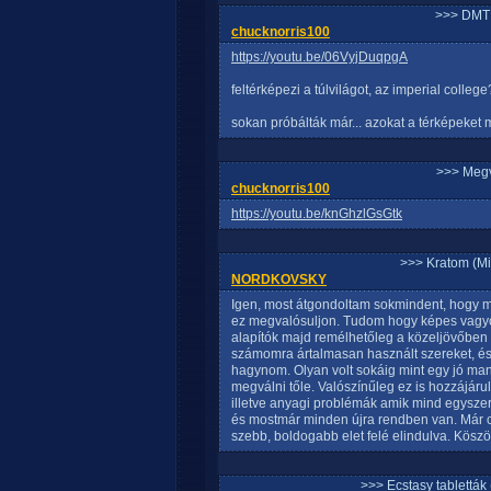
>>> DMT 
chucknorris100
https://youtu.be/06VyjDuqpgA
feltérképezi a túlvilágot, az imperial college
sokan próbálták már... azokat a térképeket
>>> Meg
chucknorris100
https://youtu.be/knGhzlGsGtk
>>> Kratom (Mi
NORDKOVSKY
Igen, most átgondoltam sokmindent, hogy mil
ez megvalósuljon. Tudom hogy képes vagyo
alapítók majd remélhetőleg a közeljövőben é
számomra ártalmasan használt szereket, és be
hagynom. Olyan volt sokáig mint egy jó mank
megválni tőle. Valószínűleg ez is hozzájár
illetve anyagi problémák amik mind egyszerr
és mostmár minden újra rendben van. Már cs
szebb, boldogabb elet felé elindulva. Kösz
>>> Ecstasy tablett