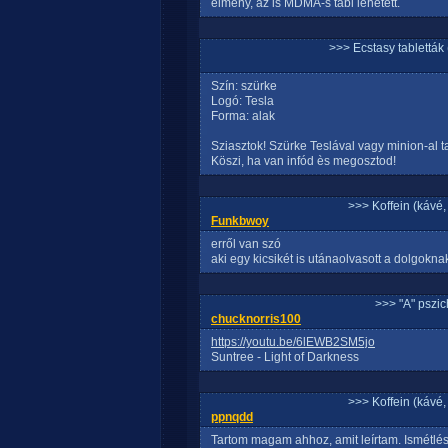
élmény, az is MDMA-s tabi lehetett.
>>> Ecstasy tablett
Szín: szürke
Logó: Tesla
Forma: alak
Sziasztok! Szürke Teslával vagy minion-al t
Köszi, ha van infód ès megosztod!
>>> Koffein (kávé, 
Funkbwoy
erről van szó
aki egy kicsikét is utánaolvasott a dolgoknak,
>>> "A" pszi
chucknorris100
https://youtu.be/6lEWB2SM5jo
Suntree - Light of Darkness
>>> Koffein (kávé, 
ppnqdd
Tartom magam ahhoz, amit leírtam. Ismétlés