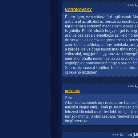
>>> G
NORDKOVSKY
Értem. Igen, ez a válasz tűnt logikusnak. M
gabára pl az alkohol is, persze az máshogy
fejt ki tehát a serkentő mechanizmusokat i
is gátolja. Ebből adódik hogy porget is me
aranyeloszlasban jelentkezik az illető hor
de serkenti az egész idegrendszert) a benz
azon belül is állítólag ahány molekula, ann
a kérdés, de valóban logikusnak tűnik hog
változatai, nagyjából ugyanaz az a lényeg
miért mondhatta nekem azt az az orvos hog
végképp elgondolkodtató hogy a pszichiátriá
Xanax elvonassal kerültem be és mint kiderül
csökkenő dózisban
>>> G
universe
Szia!
A benzodiazepinek egy receptoron hatnak (
felezési idejük eltér. Tehát pl. ha midazola
felezési idő miatt csak rövidebb ideig hat a
benzók mint pl. a klonazepam. Megvonás leh
idejű szereket.
>>> Kratom (Mi