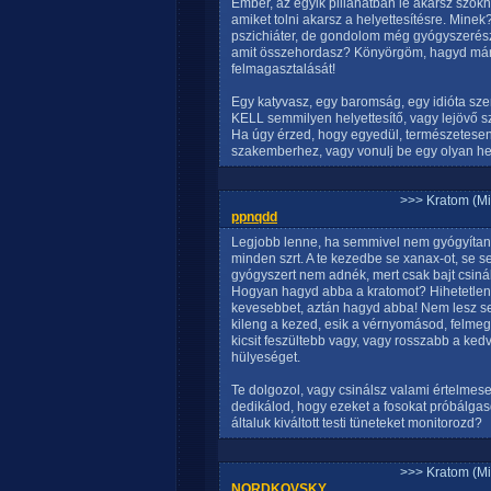
Ember, az egyik pillanatban le akarsz szokn
amiket tolni akarsz a helyettesítésre. Mi
pszichiáter, de gondolom még gyógyszerész
amit összehordasz? Könyörgöm, hagyd már
felmagasztalását!
Egy katyvasz, egy baromság, egy idióta sze
KELL semmilyen helyettesítő, vagy lejövő sze
Ha úgy érzed, hogy egyedül, természetesen
szakemberhez, vagy vonulj be egy olyan hel
>>> Kratom (Mi
ppnqdd
Legjobb lenne, ha semmivel nem gyógyíta
minden szrt. A te kezedbe se xanax-ot, se 
gyógyszert nem adnék, mert csak bajt csin
Hogyan hagyd abba a kratomot? Hihetetlen b
kevesebbet, aztán hagyd abba! Nem lesz semm
kileng a kezed, esik a vérnyomásod, felmeg
kicsit feszültebb vagy, vagy rosszabb a kedve
hülyeséget.
Te dolgozol, vagy csinálsz valami értelmes
dedikálod, hogy ezeket a fosokat próbálg
általuk kiváltott testi tüneteket monitorozd?
>>> Kratom (Mi
NORDKOVSKY