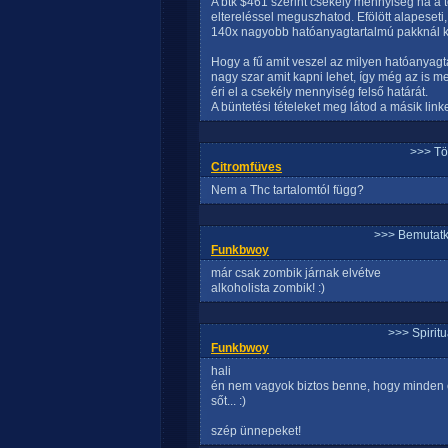
A btk $461 szerint csekély mennyiség ha a t
eltereléssel meguszhatod. Efölött alapeset
140x nagyobb hatóanyagtartalmú pakknál k
Hogy a fű amit veszel az milyen hatóanyagt
nagy szar amit kapni lehet, így még az is
éri el a csekély mennyiség felső határát.
A büntetési tételeket meg látod a másik link
>>> Tö
Citromfüves
Nem a Thc tartalomtól függ?
>>> Bemutatk
Funkbwoy
már csak zombik járnak elvétve
alkoholista zombik! :)
>>> Spirit
Funkbwoy
hali
én nem vagyok biztos benne, hogy minden 
sőt... :)
szép ünnepeket!