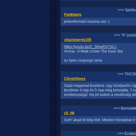
>>> Spirit
Funkbwoy
jellemformáló haszna van :)
>>> "A" pszi
chucknorris100
https://youtu.be/C_9HwEG7SCc
Archai - A Walk Under The Dark Sky
ez ilyen csuporgó zene
>>> THC/D
Citromfüves
Saját magamat tesztelve: egy középerős cig
tesztelve 4 nap és 5 nap még kimutatta, 7 
érzékenységű. Ha jól tudom a rendőrség ált
>>> Bemutatk
cli_hlt
Azér' akad itt még élet. Minden hónapban ír 
>>> Ecstasy