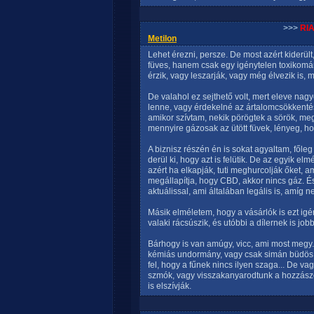
>>>
RI
Metilon
Lehet érezni, persze. De most azért kiderül
füves, hanem csak egy igénytelen toxikomá
érzik, vagy leszarják, vagy még élvezik is, 
De valahol ez sejthető volt, mert eleve nag
lenne, vagy érdekelné az ártalomcsökkentés
amikor szívtam, nekik pörögtek a sörök, meg
mennyire gázosak az ütött füvek, lényeg, h
A biznisz részén én is sokat agyaltam, főle
derül ki, hogy azt is felütik. De az egyik e
azért ha elkapják, tuti meghurcolják őket, a
megállapítja, hogy CBD, akkor nincs gáz. És 
aktuálissal, ami általában legális is, amíg 
Másik elméletem, hogy a vásárlók is ezt igé
valaki rácsúszik, és utóbbi a dílernek is j
Bárhogy is van amúgy, vicc, ami most megy.
kémiás undormány, vagy csak simán büdös,
fel, hogy a fűnek nincs ilyen szaga... De vag
szmók, vagy visszakanyarodtunk a hozzászól
is elszívják.