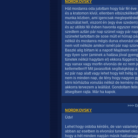
NORDKOVSKY
Hát mostanra oda jutottam hogy bár fél év
és a kratomon kívül, ellenben elbüszkélked
munka közben, ami igencsak meglepetésként 
használat kell, viszont én (egy éve szedem)
és az utóbbi fél évben havonta egyszer min
szedtem aztán pár nap szünet vagy pár nap
szünetet tartottam de sose múlt el hónap 
nélkül és mostanra mégis durva elvonást 
nem volt nélküle amikor ismét pár nap szün
Baszki alig bírtam ki a napot! Majdnem min
egy ilyen szer (aminek a hatása jóval gyeng
tünetek nélkül hagytam el) ekkora függést t
egy xanax vagy morfin elvonás de ez nem jel
kellemetlen!!! Mit javasoltok segítségképp a
ez pár nap alatt vagy lehet hogy két hétig i
nem is minden nap, de tény hogy nagyon gya
bírni kórházba vonulás nélkül de kemény me
akkorra tervezem a leállást. Gondoltam feli
átsegítsen rajta. Már ha kapok.
>>> G
NORDKOVSKY
Üdv!
Lehet hogy ostoba kérdés, de van valamelyő
abban az esetben is elvonási tuneteket ok
hogy a hét minden napján másik hatóanyagút