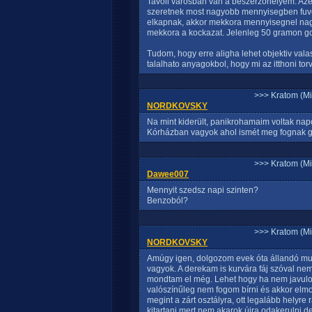
Tavoli varosban van a beszerzohelyem. Azer
szeretnek most nagyobb mennyisegben fuvet
elkapnak, akkor mekkora mennyisegnel nagy
mekkora a kockazat. Jelenleg 50 gramon 
Tudom, hogy erre aligha lehet objektiv vala
talalhato anyagokbol, hogy mi az itthoni to
>>> Kratom (Mi
NORDKOVSKY
Na mint kiderült, panikrohamaim voltak nap
Kórházban vagyok ahol ismét meg fognak gyo
>>> Kratom (Mi
Dawee007
Mennyit szedsz napi szinten?
Benzoból?
>>> Kratom (Mi
NORDKOVSKY
Amúgy igen, dolgozom evek óta állandó mu
vagyok. A derekam is kurvára fáj szóval ne
mondtam el még. Lehet hogy ha nem javulok 
valószínűleg nem fogom bírni és akkor elmon
megint a zárt osztályra, ott legalább helyre
kitartani mert nem akarok újra odakerulni d