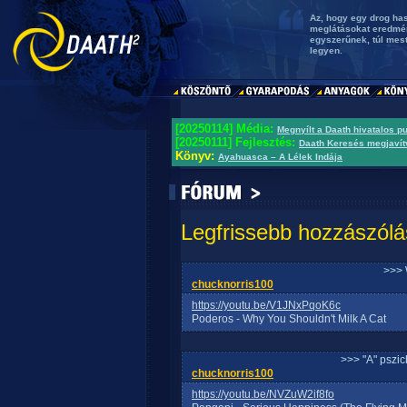
Az, hogy egy drog has
meglátásokat eredmén
egyszerűnek, túl mest
legyen.
[20250114] Média:
Megnyílt a Daath hivatalos p
[20250111] Fejlesztés:
Daath Keresés megjavít
Könyv:
Ayahuasca – A Lélek Indája
Legfrissebb hozzászólá
>>> 
chucknorris100
https://youtu.be/V1JNxPqoK6c
Poderos - Why You Shouldn't Milk A Cat
>>> "A" pszi
chucknorris100
https://youtu.be/NVZuW2if8fo