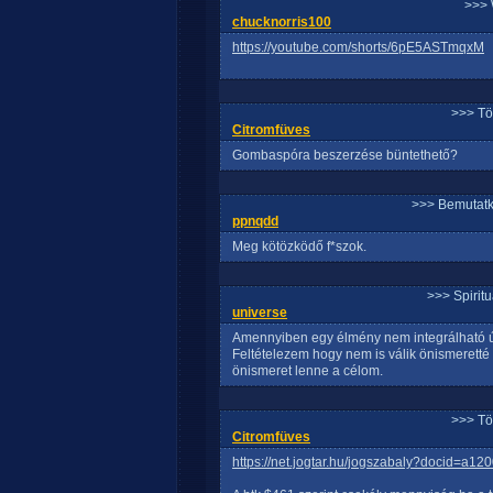
>>> 
chucknorris100
https://youtube.com/shorts/6pE5ASTmqxM
>>> Tö
Citromfüves
Gombaspóra beszerzése büntethető?
>>> Bemutatk
ppnqdd
Meg kötözködő f*szok.
>>> Spirit
universe
Amennyiben egy élmény nem integrálható ú
Feltételezem hogy nem is válik önismeretté 
önismeret lenne a célom.
>>> Tö
Citromfüves
https://net.jogtar.hu/jogszabaly?docid=a12