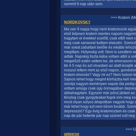
semmit 9 nap után sem.
>>> Kratom (Mi
NORDKOVSKY
Ma van 9 napja hogy nem kratomozok egyált
első teljesen kratom mentes napom nagyon r
hagytam el évekkel ezelőtt, csak ettől nem r
meg csak xanaxxal tudtam elaludni. Szerezt
már sokat zabaltam belőle és inkább lehúzt
megittam. Hülyeség volt. Nem is szedtem s
adtak. Napokig tiszta kába voltam attól a sok
megelőző estén vettem be, de elvonasom nem 
kb 4-5 nap és azt olvastam az alatt lezajli
rosszul lettem mint az első napon, gondolom
kratom elvonás? Vagy mi ez? Nem tudom le
Sajnos lehet hogy megint kórházba kell me
súrolja nagyon keményen napok óta pedig m
voltam amúgy csak úgy önmagában depressz
abbahagytam. Egyszer már pórul jártam az 
tényleg csak gyogyteakat fogok inni meg ese
most olyan súlyos állapotban vagyok hogy az
már lehet hogy ezt nem bírom tovább. Szer
depresszió? Egy évig kratomoztam és csak a
nap de pár hetente pár nap szünet volt neg 
>>> G
universe