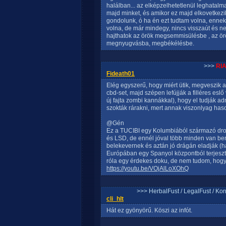
halálban... az elképzelhetetlenül leghata
majd minket, és amikor ez majd elkovetkezik
gondolunk, ó ha én ezt tudtam volna, enne
volna, de már mindegy, nincs visszaút és 
hajthatok az örök megsemmisülésbe , az ö
megnyugvásba, megbékélésbe.
>>>
RI
Fideath01
Elég egyszerű, hogy miért ütik, megveszik az
cbd-set, majd szépen lefújják a filléres es
új fajta zombi kannákkal), hogy el tudják ad
szokták rárakni, mert annak viszonlyag has
@Gén
Ez a TUCIBI egy Kolumbiából származó dro
és LSD, de ennél jóval több minden van b
belekevernek és aztán jó drágán eladják (h
Európában egy Spanyol központból terjesztik,
róla egy érdekes doku, de nem tudom, hog
https://youtu.be/VOjAlLoXOhQ
>>> HerbalFust / LegalFust / Ko
cli_hlt
Hát ez gyönyörű. Köszi az infót.