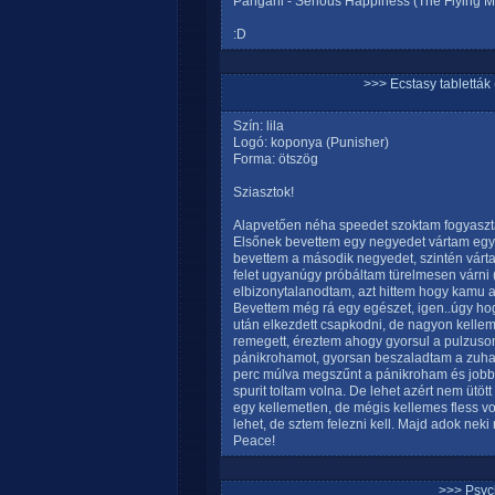
Pangani - Serious Happiness (The Flying 
:D
>>> Ecstasy tablett
Szín: lila
Logó: koponya (Punisher)
Forma: ötszög
Sziasztok!
Alapvetően néha speedet szoktam fogyaszta
Elsőnek bevettem egy negyedet vártam egy 
bevettem a második negyedet, szintén várta
felet ugyanúgy próbáltam türelmesen várni (
elbizonytalanodtam, azt hittem hogy kamu a
Bevettem még rá egy egészet, igen..úgy ho
után elkezdett csapkodni, de nagyon kellem
remegett, éreztem ahogy gyorsul a pulzuso
pánikrohamot, gyorsan beszaladtam a zuha
perc múlva megszűnt a pánikroham és jobba
spurit toltam volna. De lehet azért nem ütö
egy kellemetlen, de mégis kellemes fless 
lehet, de sztem felezni kell. Majd adok neki
Peace!
>>> Psyc