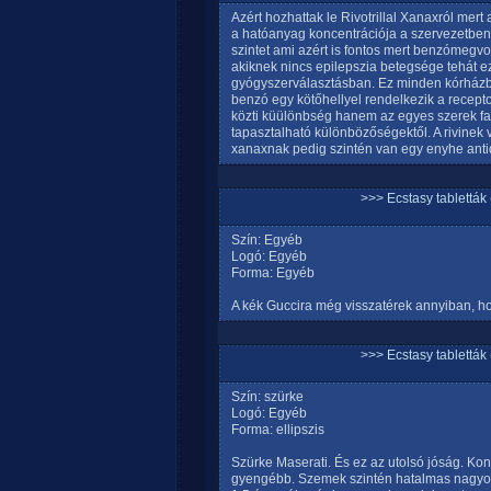
Azért hozhattak le Rivotrillal Xanaxról mert
a hatóanyag koncentrációja a szervezetben
szintet ami azért is fontos mert benzómegv
akiknek nincs epilepszia betegsége tehát e
gyógyszerválasztásban. Ez minden kórházba
benzó egy kötőhellyel rendelkezik a recep
közti küülönbség hanem az egyes szerek f
tapasztalható különbözőségektől. A rivinek
xanaxnak pedig szintén van egy enyhe antid
>>> Ecstasy tablett
Szín: Egyéb
Logó: Egyéb
Forma: Egyéb
A kék Guccira még visszatérek annyiban, hog
>>> Ecstasy tablett
Szín: szürke
Logó: Egyéb
Forma: ellipszis
Szürke Maserati. És ez az utolsó jóság. Ko
gyengébb. Szemek szintén hatalmas nagyok.