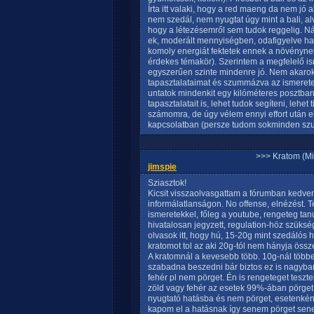
Írta itt valaki, hogy a red maeng da nem jó
nem szedál, nem nyugtat úgy mint a bali, alv
hogy a létezésemről sem tudok reggelig. Ná
ek, moderált mennyiségben, odafigyelve has
komoly energiát fektetek ennek a növényne
érdekes témakör). Szerintem a megfelelő 
egyszerűen szinte mindenre jó. Nem akarok k
tapasztalataimat és szummázva az ismeretei
untatok mindenkit egy kilóméteres posztban
tapasztalatait is, lehet tudok segíteni, lehet
számomra, de úgy vélem ennyi effort után el
kapcsolatban (persze tudom sokminden szub
>>> Kratom (Mi
jimspie
Sziasztok!
Kicsit visszaolvasgattam a fórumban kedv
informálatlanságon. No offense, elnézést. 
ismeretekkel, főleg a youtube, rengeteg tan
hivatalosan jegyzett, regulation-höz szüks
olvasok itt, hogy hú, 15-20g mint szedáló
kratomot tol az aki 20g-tól nem hányja össz
A kratomnál a kevesebb több. 10g-nál több
szabadna beszedni bár biztos ez is nagyba
fehér pl nem pörget. Én is rengeteget teszt
zöld vagy fehér az esetek 99%-ában pörget,
nyugtató hatásba és nem pörget, esetenkén
kapom el a hatásnak így senem pörget sen