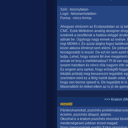
Szín: -bizonytalan-
Logó: -felismerhetetlen-
Forma: -nincs forma-
Ahogyan elnézem az Ecstasydatan az új tabi
CMC. Ezek Mefedron analóg designer drogok
ezeknek a lasztiknsk a hatása eléggé árulk
adnak be. Úgyhogy nagy ennek az esélye. É
régi MDMA-t. És azzal aligha fogsz találkoz
közel akkora élményt sem elérni. De jobban 
levságosabb is leszel. De ezt én sem azért 
tudja. Lehet, hogy valami fél éve megjelent
annak mi lesz a mellékhatása? Pl itt van 
sosem halottam és nincs róla nagyon info 
Ez engem arra sarkal, hogy erőségtől függ
Inkább próbálj meg beszerezni legalább egy f
szerintem mint ez a félig halott daath oldal. 
hogy van benne speed is. De legalább ki is t
Maseratiból én kéket ettem az is jó de gyen
>>> Kratom (Mi
ppnqdd
Pánikrohamokat, pszichés problémákat ezer
érzelmi, pszichés állapot, akármi.
Okozhat-e a kratom pszichés elvonási tünet
mesterségesen jobban érzed magad.
Nagy mennyiségek esetén fizikai elvonásai 