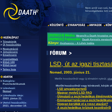
Nem arról van szó, ho
hírszolgáltatás lett so
[20250114] Média:
Megnyílt a Daath hivatalos p
[20250111] Fejlesztés:
Daath Keresés megjavít
Témakörök
Könyv:
Ayahuasca – A Lélek Indája
Új hozzászólás
Regisztráció
Jelszócsere
Emailcsere
Legrégibbek
LSD, út az igazi tiszta
Előző 100
Előző tucat
Teljes lista
Nomad, 2003. június 21.
Mielőtt hozzászólnál vagy új témakört nyitnál,
olv
Kategória:
Pszichedelikumok
Mielőtt hozzászólnál vagy kérdeznél, kérjük o
Létrehozó:
LSD anyagismertető
-
Nomad
Magyar nyelvű LSD FAQ
-
Létrehozás ideje:
Útmutató a pszichedelikus élményekh
-
2003. június 21.
Emmanuel tanácsai a pszichedelikum
-
Utolsó hozzászólás:
Hogyan kerüljük el a rossz utazást?
-
2021. december 10.
A pszichedelikus krízisek kezeléséről
-