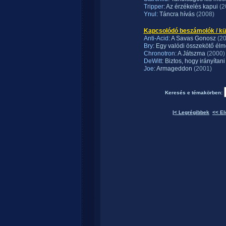
Tripper
: Az érzékelés kapui
(2
Ynul
: Táncra hívás
(2008)
Kapcsolódó beszámolók / külf
Anti-Acid
: A Savas Gonosz
(2
Bry
: Egy valódi összekötő él
Chronotron
: A Játszma
(2000)
DeWitt
: Biztos, hogy irányítan
Joe
: Armageddon
(2001)
Keresés e témakörben:
|< Legrégibbek
<< El