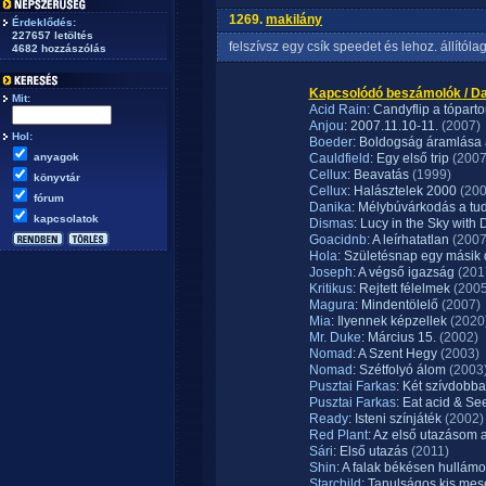
1269.
makilány
Érdeklődés:
227657 letöltés
felszívsz egy csík speedet és lehoz. állítólag 
4682 hozzászólás
Kapcsolódó beszámolók / D
Mit:
Acid Rain
: Candyflip a tópart
Anjou
: 2007.11.10-11.
(2007)
Hol:
Boeder
: Boldogság áramlása 
anyagok
Cauldfield
: Egy első trip
(2007
Cellux
: Beavatás
(1999)
könyvtár
Cellux
: Halásztelek 2000
(200
fórum
Danika
: Mélybúvárkodás a tud
kapcsolatok
Dismas
: Lucy in the Sky wit
Goacidnb
: A leírhatatlan
(2007
Hola
: Születésnap egy másik
Joseph
: A végső igazság
(201
Kritikus
: Rejtett félelmek
(2005
Magura
: Mindentölelő
(2007)
Mia
: Ilyennek képzellek
(2020
Mr. Duke
: Március 15.
(2002)
Nomad
: A Szent Hegy
(2003)
Nomad
: Szétfolyó álom
(2003
Pusztai Farkas
: Két szívdobba
Pusztai Farkas
: Eat acid & S
Ready
: Isteni színjáték
(2002)
Red Plant
: Az első utazásom
Sári
: Első utazás
(2011)
Shin
: A falak békésen hullám
Starchild
: Tanulságos kis mes