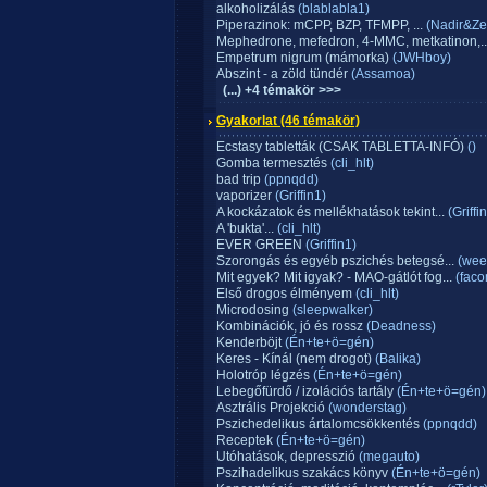
alkoholizálás
(blablabla1)
Piperazinok: mCPP, BZP, TFMPP, ...
(Nadir&Zen
Mephedrone, mefedron, 4-MMC, metkatinon,..
Empetrum nigrum (mámorka)
(JWHboy)
Abszint - a zöld tündér
(Assamoa)
(...) +4 témakör >>>
Gyakorlat
(46 témakör)
Ecstasy tabletták (CSAK TABLETTA-INFÓ)
()
Gomba termesztés
(cli_hlt)
bad trip
(ppnqdd)
vaporizer
(Griffin1)
A kockázatok és mellékhatások tekint...
(Griffi
A 'bukta'...
(cli_hlt)
EVER GREEN
(Griffin1)
Szorongás és egyéb pszichés betegsé...
(wee
Mit egyek? Mit igyak? - MAO-gátlót fog...
(fac
Első drogos élményem
(cli_hlt)
Microdosing
(sleepwalker)
Kombinációk, jó és rossz
(Deadness)
Kenderböjt
(Én+te+ö=gén)
Keres - Kínál (nem drogot)
(Balika)
Holotróp légzés
(Én+te+ö=gén)
Lebegőfürdő / izolációs tartály
(Én+te+ö=gén)
Asztrális Projekció
(wonderstag)
Pszichedelikus ártalomcsökkentés
(ppnqdd)
Receptek
(Én+te+ö=gén)
Utóhatások, depresszió
(megauto)
Pszihadelikus szakács könyv
(Én+te+ö=gén)