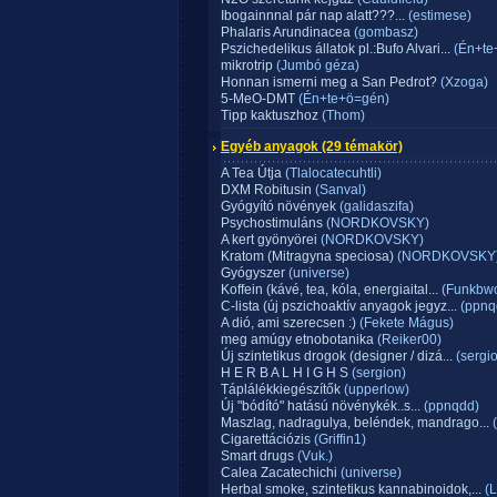
Ibogainnnal pár nap alatt???...
(estimese)
Phalaris Arundinacea
(gombasz)
Pszichedelikus állatok pl.:Bufo Alvari...
(Én+te
mikrotrip
(Jumbó géza)
Honnan ismerni meg a San Pedrot?
(Xzoga)
5-MeO-DMT
(Én+te+ö=gén)
Tipp kaktuszhoz
(Thom)
Egyéb anyagok
(29 témakör)
A Tea Útja
(Tlalocatecuhtli)
DXM Robitusin
(Sanval)
Gyógyító növények
(galidaszifa)
Psychostimuláns
(NORDKOVSKY)
A kert gyönyörei
(NORDKOVSKY)
Kratom (Mitragyna speciosa)
(NORDKOVSKY
Gyógyszer
(universe)
Koffein (kávé, tea, kóla, energiaital...
(Funkbw
C-lista (új pszichoaktív anyagok jegyz...
(ppnq
A dió, ami szerecsen :)
(Fekete Mágus)
meg amúgy etnobotanika
(Reiker00)
Új szintetikus drogok (designer / dizá...
(sergi
H E R B A L H I G H S
(sergion)
Táplálékkiegészítők
(upperlow)
Új "bódító" hatású növénykék..s...
(ppnqdd)
Maszlag, nadragulya, beléndek, mandrago...
(
Cigarettációzis
(Griffin1)
Smart drugs
(Vuk.)
Calea Zacatechichi
(universe)
Herbal smoke, szintetikus kannabinoidok,...
(Li