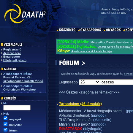
Annak, hogy félünk, s
utolsó szó az üdv.
[20250114] Média:
Megnyílt a Daath hivatalos p
[20250111] Fejlesztés:
Daath Keresés megjavít
Regisztráció
Könyv:
Ayahuasca – A Lélek Indája
Jelszócsere
Emailcsere
Elfelejtett jelszó
A másodperc írása:
Mielőtt hozzászólnál vagy új témakört nyitnál,
olvasd
Pusztai Farkas: Két
szívdobbanás közötti téridő
Legfrissebb
A másodperc oldala:
Orichalcum Workshop
<<< Összes kategória és témakör >>>
Mit:
Társadalom
(46 témakör)
Médiamonitor - A hazai drogsajtó szeml...
(ppn
Hol:
Aktuális drogtémák
(ppnqdd)
anyagok
THC/Drog Kimutatás
(Marcsello)
Milyen lesz a jövő?
(ppnqdd)
könyvtár
RIASZTÁSOK
(folydogáló)
fórum