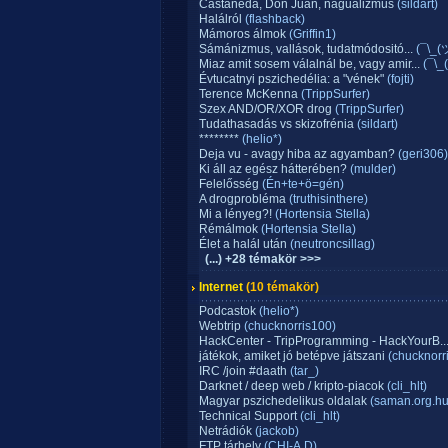
Castaneda, Don Juan, nagualizmus
(sildart)
Halálról
(flashback)
Mámoros álmok
(Griffin1)
Sámánizmus, vallások, tudatmódositó...
(¯\_(
Miaz amit sosem válalnál be, vagy amir...
(¯\_
Évtucatnyi pszichedélia: a "vének"
(fojti)
Terence McKenna
(TrippSurfer)
Szex AND/OR/XOR drog
(TrippSurfer)
Tudathasadás vs skizofrénia
(sildart)
********
(helio*)
Deja vu - avagy hiba az agyamban?
(geri306)
Ki áll az egész hátterében?
(mulder)
Felelősség
(Én+te+ö=gén)
A drogprobléma
(truthisinthere)
Mi a lényeg?!
(Hortensia Stella)
Rémálmok
(Hortensia Stella)
Élet a halál után
(neutroncsillag)
(...) +28 témakör >>>
Internet
(10 témakör)
Podcastok
(helio*)
Webtrip
(chucknorris100)
HackCenter - TripProgramming - HackYourB..
játékok, amiket jó betépve játszani
(chucknorr
IRC /join #daath
(tar_)
Darknet / deep web / kripto-piacok
(cli_hlt)
Magyar pszichedelikus oldalak
(saman.org.hu
Technical Support
(cli_hlt)
Netrádiók
(jackob)
FTP tárhely
(CHI-A.D)