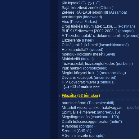
Kik téptek?
(¯\_(ツ)_/¯)
Saját készítésű zenék
(Offonis)
ZeNére RÁFLASHelödni!!!!!
(Assamoa)
Versfaragás
(ideaweed)
Vicc
(Pusztai Farkas)
Drog túlélési fórumjáték (1.kör, ...
(PostMan)
BUÉK / Szilveszter [2002-2003 !!]
(ppnqdd)
A "Pszichonauták" c. dokumentumfilm
(weeed
Eszperente
(rTyler)
Csináljunk 1 jó filmet!
(facombkivammá)
Hol kirándultál?
(weeed)
mondjuk kölcsünk mesét
(Sevil)
Mátrixkettő
(farkas)
Tűzvarázslat, tűzzsonglőrködés
(poi.benji)
Írjuk haiku-t!
(borsofozelek)
Megint könyvet írok :-)
(neutroncsillag)
Deviáns köcsögök
(uncensored)
H.P. Lovecraft müvei
(Romulus)
(...) +13 témakör >>>
Filozófia
(53 témakör)
harminchárom
(Tlalocatecuhtli)
Mi tartott vissza, amikor halálvágyad ...
(subfis
Spirituális élmények
(andree5616)
Megvilágosodás
(chucknorris100)
Daath bölcsességgenerátor
(helio*)
A valóság
(ppnqdd)
Szeretet
(Griffin1)
A Semmi érzete
(ppnqdd)