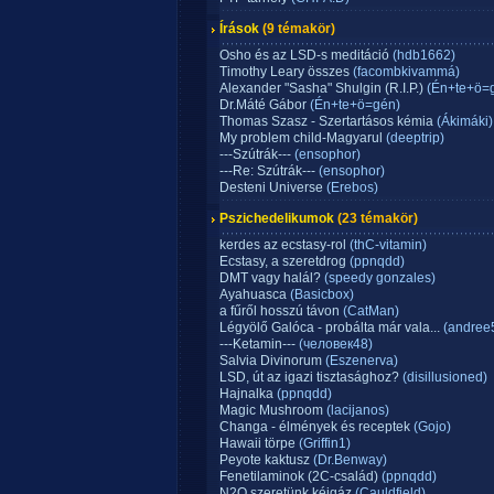
Írások
(9 témakör)
Osho és az LSD-s meditáció
(hdb1662)
Timothy Leary összes
(facombkivammá)
Alexander "Sasha" Shulgin (R.I.P.)
(Én+te+ö=
Dr.Máté Gábor
(Én+te+ö=gén)
Thomas Szasz - Szertartásos kémia
(Ákimáki)
My problem child-Magyarul
(deeptrip)
---Szútrák---
(ensophor)
---Re: Szútrák---
(ensophor)
Desteni Universe
(Erebos)
Pszichedelikumok
(23 témakör)
kerdes az ecstasy-rol
(thC-vitamin)
Ecstasy, a szeretdrog
(ppnqdd)
DMT vagy halál?
(speedy gonzales)
Ayahuasca
(Basicbox)
a fűről hosszú távon
(CatMan)
Légyölő Galóca - probálta már vala...
(andree
---Ketamin---
(человек48)
Salvia Divinorum
(Eszenerva)
LSD, út az igazi tisztasághoz?
(disillusioned)
Hajnalka
(ppnqdd)
Magic Mushroom
(lacijanos)
Changa - élmények és receptek
(Gojo)
Hawaii törpe
(Griffin1)
Peyote kaktusz
(Dr.Benway)
Fenetilaminok (2C-család)
(ppnqdd)
N2O szeretünk kéjgáz
(Cauldfield)