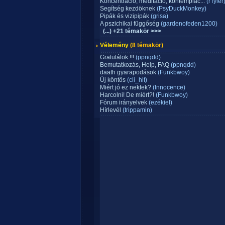
Koncentráció, meditáció, kontemplác...
(rTyler
Segítség kezdöknek
(PsyDuckMonkey)
Pipák és vizipipák
(grisa)
A pszichikai függőség
(gardenofeden1200)
(...) +21 témakör >>>
Vélemény
(8 témakör)
Gratulálok !!!
(ppnqdd)
Bemutatkozás, Help, FAQ
(ppnqdd)
daath gyarapodások
(Funkbwoy)
Új köntös
(cli_hlt)
Miért jó ez nektek?
(Innocence)
Harcolni! De miért?!
(Funkbwoy)
Fórum irányelvek
(ezékiel)
Hírlevél
(trippamin)