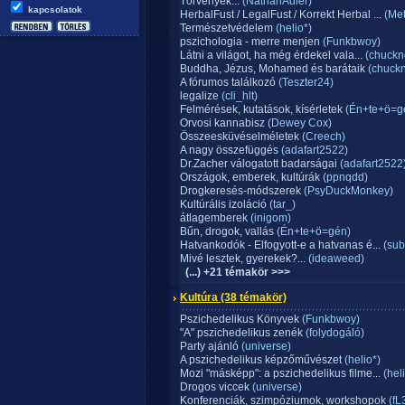
Törvények...
(NathanAdler)
kapcsolatok
HerbalFust / LegalFust / Korrekt Herbal ...
(Met
Természetvédelem
(helio*)
pszichologia - merre menjen
(Funkbwoy)
Látni a világot, ha még érdekel vala...
(chuckn
Buddha, Jézus, Mohamed és barátaik
(chuckn
A fórumos találkozó
(Teszter24)
legalize
(cli_hlt)
Felmérések, kutatások, kísérletek
(Én+te+ö=g
Orvosi kannabisz
(Dewey Cox)
Összeesküvéselméletek
(Creech)
A nagy összefüggés
(adafart2522)
Dr.Zacher válogatott badarságai
(adafart2522
Országok, emberek, kultúrák
(ppnqdd)
Drogkeresés-módszerek
(PsyDuckMonkey)
Kultúrális izoláció
(tar_)
átlagemberek
(inigom)
Bűn, drogok, vallás
(Én+te+ö=gén)
Hatvankodók - Elfogyott-e a hatvanas é...
(sub
Mivé lesztek, gyerekek?...
(ideaweed)
(...) +21 témakör >>>
Kultúra
(38 témakör)
Pszichedelikus Könyvek
(Funkbwoy)
"A" pszichedelikus zenék
(folydogáló)
Party ajánló
(universe)
A pszichedelikus képzőművészet
(helio*)
Mozi "másképp": a pszichedelikus filme...
(heli
Drogos viccek
(universe)
Konferenciák, szimpóziumok, workshopok
(fL